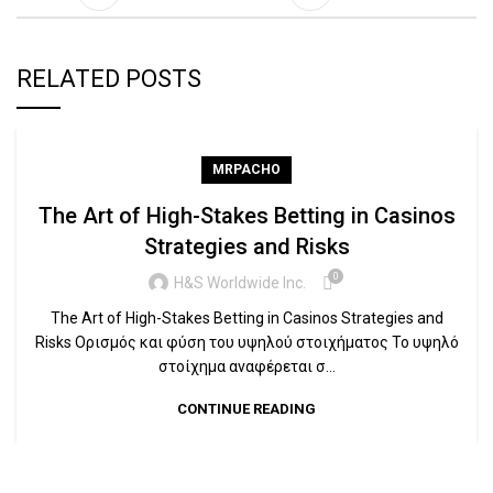
RELATED POSTS
MRPACHO
The Art of High-Stakes Betting in Casinos
Strategies and Risks
0
H&S Worldwide Inc.
The Art of High-Stakes Betting in Casinos Strategies and
Risks Ορισμός και φύση του υψηλού στοιχήματος Το υψηλό
στοίχημα αναφέρεται σ...
CONTINUE READING