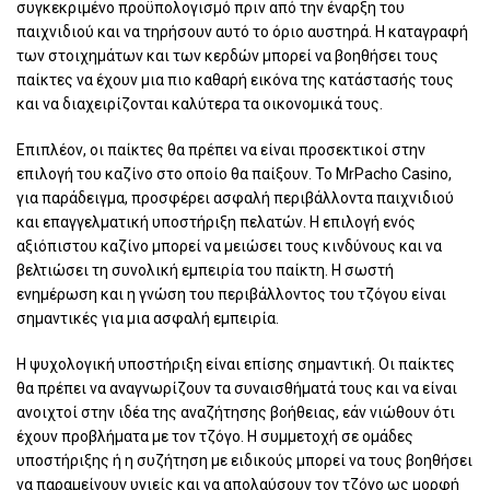
συγκεκριμένο προϋπολογισμό πριν από την έναρξη του
παιχνιδιού και να τηρήσουν αυτό το όριο αυστηρά. Η καταγραφή
των στοιχημάτων και των κερδών μπορεί να βοηθήσει τους
παίκτες να έχουν μια πιο καθαρή εικόνα της κατάστασής τους
και να διαχειρίζονται καλύτερα τα οικονομικά τους.
Επιπλέον, οι παίκτες θα πρέπει να είναι προσεκτικοί στην
επιλογή του καζίνο στο οποίο θα παίξουν. Το MrPacho Casino,
για παράδειγμα, προσφέρει ασφαλή περιβάλλοντα παιχνιδιού
και επαγγελματική υποστήριξη πελατών. Η επιλογή ενός
αξιόπιστου καζίνο μπορεί να μειώσει τους κινδύνους και να
βελτιώσει τη συνολική εμπειρία του παίκτη. Η σωστή
ενημέρωση και η γνώση του περιβάλλοντος του τζόγου είναι
σημαντικές για μια ασφαλή εμπειρία.
Η ψυχολογική υποστήριξη είναι επίσης σημαντική. Οι παίκτες
θα πρέπει να αναγνωρίζουν τα συναισθήματά τους και να είναι
ανοιχτοί στην ιδέα της αναζήτησης βοήθειας, εάν νιώθουν ότι
έχουν προβλήματα με τον τζόγο. Η συμμετοχή σε ομάδες
υποστήριξης ή η συζήτηση με ειδικούς μπορεί να τους βοηθήσει
να παραμείνουν υγιείς και να απολαύσουν τον τζόγο ως μορφή