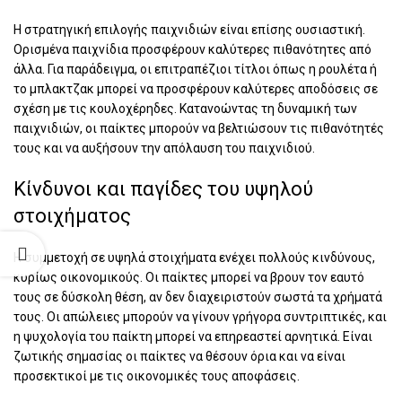
Η στρατηγική επιλογής παιχνιδιών είναι επίσης ουσιαστική.
Ορισμένα παιχνίδια προσφέρουν καλύτερες πιθανότητες από
άλλα. Για παράδειγμα, οι επιτραπέζιοι τίτλοι όπως η ρουλέτα ή
το μπλακτζακ μπορεί να προσφέρουν καλύτερες αποδόσεις σε
σχέση με τις κουλοχέρηδες. Κατανοώντας τη δυναμική των
παιχνιδιών, οι παίκτες μπορούν να βελτιώσουν τις πιθανότητές
τους και να αυξήσουν την απόλαυση του παιχνιδιού.
Κίνδυνοι και παγίδες του υψηλού
στοιχήματος
Η συμμετοχή σε υψηλά στοιχήματα ενέχει πολλούς κινδύνους,
κυρίως οικονομικούς. Οι παίκτες μπορεί να βρουν τον εαυτό
τους σε δύσκολη θέση, αν δεν διαχειριστούν σωστά τα χρήματά
τους. Οι απώλειες μπορούν να γίνουν γρήγορα συντριπτικές, και
η ψυχολογία του παίκτη μπορεί να επηρεαστεί αρνητικά. Είναι
ζωτικής σημασίας οι παίκτες να θέσουν όρια και να είναι
προσεκτικοί με τις οικονομικές τους αποφάσεις.