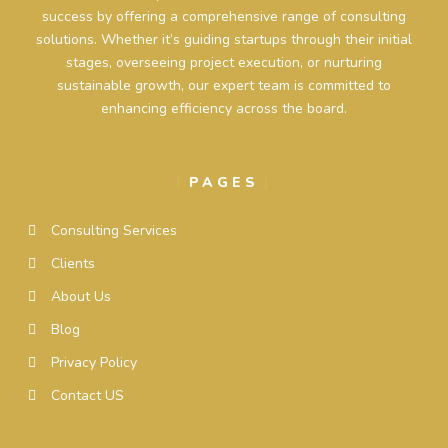
success by offering a comprehensive range of consulting
solutions. Whether it’s guiding startups through their initial
stages, overseeing project execution, or nurturing
sustainable growth, our expert team is committed to
enhancing efficiency across the board.
PAGES
Consulting Services
Clients
About Us
Blog
Privacy Policy
Contact US