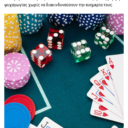
ψυχαγωγίας χωρίς να διακινδυνεύσουν την ευημερία τους.