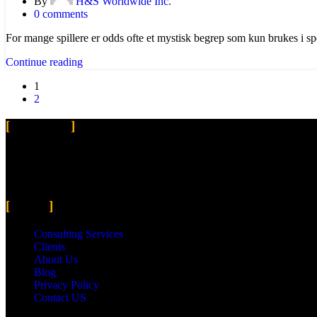
By
H&S Worldwide Inc.
0
comments
For mange spillere er odds ofte et mystisk begrep som kun brukes i spo
Continue reading
1
2
About Us
Introducing the H&S Worldwide a professional firm dedicated to provid
businesses and facilitate their success by offering a comprehensive rang
nurturing sustainable growth, our expert team is committed to enhanci
Pages
Consulting Services
Clients
About Us
Blog
Privacy Policy
Contact US