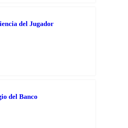
iencia del Jugador
gio del Banco