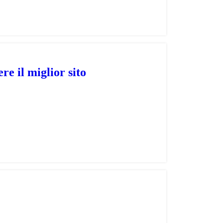
re il miglior sito