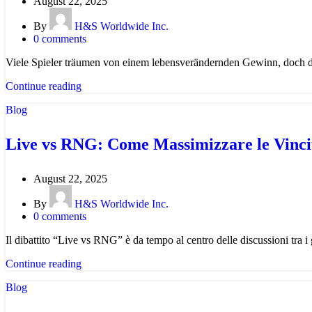
August 22, 2025
By
H&S Worldwide Inc.
0
comments
Viele Spieler träumen von einem lebensverändernden Gewinn, doch di
Continue reading
Blog
Live vs RNG: Come Massimizzare le Vincit
August 22, 2025
By
H&S Worldwide Inc.
0
comments
Il dibattito “Live vs RNG” è da tempo al centro delle discussioni tra i 
Continue reading
Blog