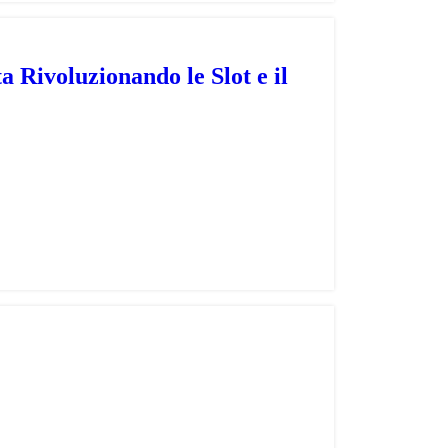
 Rivoluzionando le Slot e il