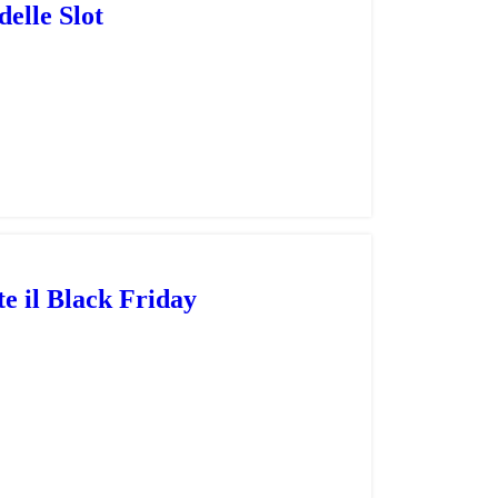
elle Slot
te il Black Friday