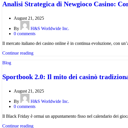
Analisi Strategica di Newgioco Casino: Com
August 21, 2025
By
H&S Worldwide Inc.
0
comments
Il mercato italiano dei casino online è in continua evoluzione, con un’a
Continue reading
Blog
Sportbook 2.0: Il mito dei casinò tradizion
August 21, 2025
By
H&S Worldwide Inc.
0
comments
Il Black Friday è ormai un appuntamento fisso nel calendario dei giocato
Continue reading