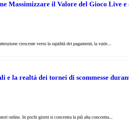
e Massimizzare il Valore del Gioco Live e d
ttenzione crescente verso la rapidità dei pagamenti, la varie...
ali e la realtà dei tornei di scommesse duran
ri online. In pochi giorni si concentra la più alta concentra...