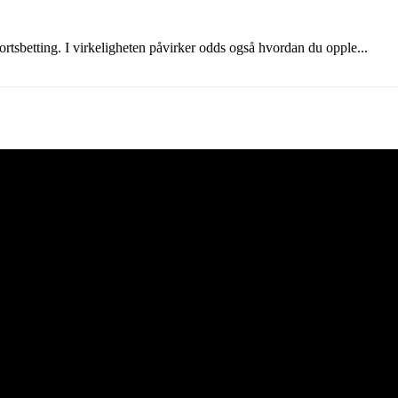
rtsbetting. I virkeligheten påvirker odds også hvordan du opple...
ing a wide array of consulting services tailored to the unique needs o
e of consulting solutions. Whether it’s guiding startups through their in
ng efficiency across the board.