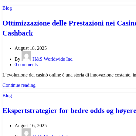
Blog
Ottimizzazione delle Prestazioni nei Casi
Cashback
August 18, 2025
By
H&S Worldwide Inc.
0
comments
L’evoluzione dei casinò online è una storia di innovazione costante, iniz
Continue reading
Blog
Ekspertstrategier for bedre odds og høyer
August 16, 2025