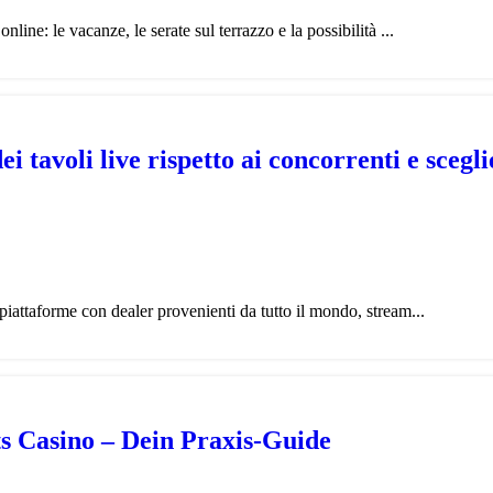
nline: le vacanze, le serate sul terrazzo e la possibilità ...
 tavoli live rispetto ai concorrenti e sceglie
 piattaforme con dealer provenienti da tutto il mondo, stream...
ts Casino – Dein Praxis‑Guide