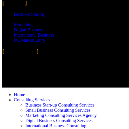
Services
Business Start-up
Small Business
Marketing
Digital Business
International Business
US Market Entry
Social Media
Facebook
Twitter
Instagram
Flickr
500px
Copyright © 2023 H&S Worldwide Inc. All rights reserved. | Design
Home
Consulting Services
Business Start-up Consulting Services
Small Business Consulting Services
Marketing Consulting Services Agency
Digital Business Consulting Services
International Business Consulting