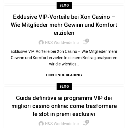
BLOG
Exklusive VIP‑Vorteile bei Xon Casino –
Wie Mitglieder mehr Gewinn und Komfort
erzielen
0
H&S Worldwide Inc.
Exklusive VIP‑Vorteile bei Xon Casino – Wie Mitglieder mehr
Gewinn und Komfort erzielen In diesem Beitrag analysieren
wir die wichtigs...
CONTINUE READING
BLOG
Guida definitiva ai programmi VIP dei
migliori casinò online: come trasformare
le slot in premi esclusivi
0
H&S Worldwide Inc.