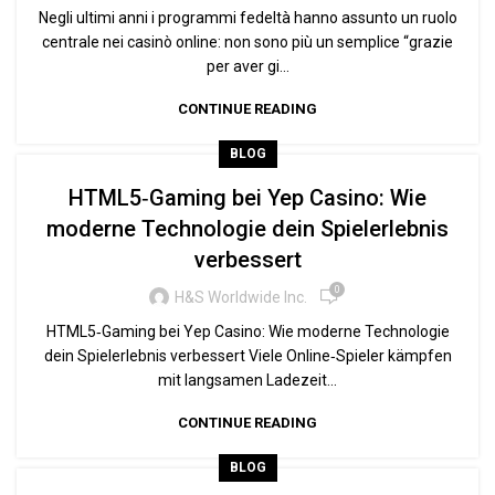
Negli ultimi anni i programmi fedeltà hanno assunto un ruolo
centrale nei casinò online: non sono più un semplice “grazie
per aver gi...
CONTINUE READING
BLOG
HTML5‑Gaming bei Yep Casino: Wie
moderne Technologie dein Spielerlebnis
verbessert
0
H&S Worldwide Inc.
HTML5‑Gaming bei Yep Casino: Wie moderne Technologie
dein Spielerlebnis verbessert Viele Online‑Spieler kämpfen
mit langsamen Ladezeit...
CONTINUE READING
BLOG