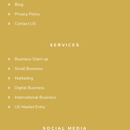
Blog
Privacy Policy
Contact US
SERVICES
Business Start-up
Small Business
Marketing
Digital Business
International Business
US Market Entry
SOCIAL MEDIA