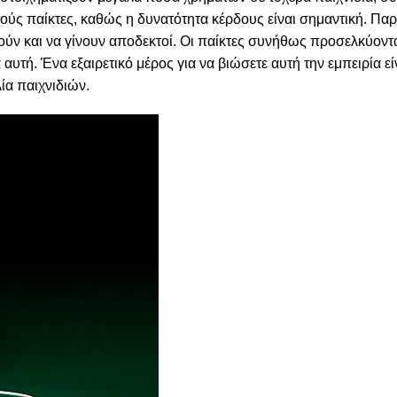
ετούς παίκτες, καθώς η δυνατότητα κέρδους είναι σημαντική. Πα
ούν και να γίνουν αποδεκτοί. Οι παίκτες συνήθως προσελκύοντ
υτή. Ένα εξαιρετικό μέρος για να βιώσετε αυτή την εμπειρία εί
ία παιχνιδιών.