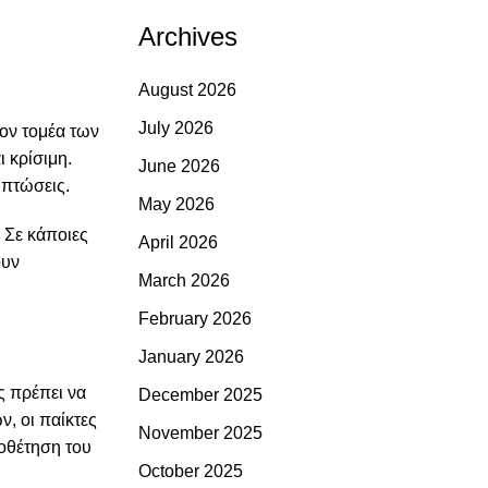
Archives
August 2026
July 2026
τον τομέα των
ι κρίσιμη.
June 2026
ιπτώσεις.
May 2026
 Σε κάποιες
April 2026
ουν
March 2026
February 2026
January 2026
ς πρέπει να
December 2025
, οι παίκτες
November 2025
οθέτηση του
October 2025