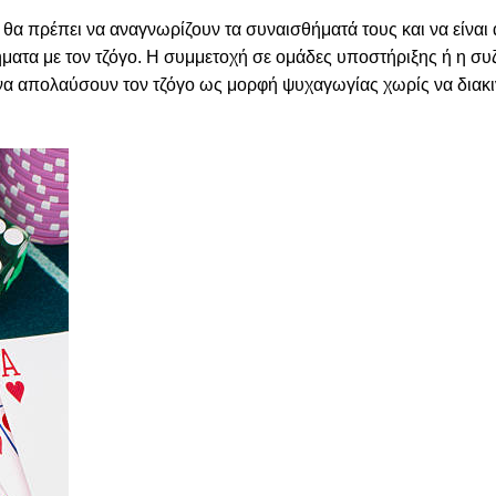
 θα πρέπει να αναγνωρίζουν τα συναισθήματά τους και να είναι 
ήματα με τον τζόγο. Η συμμετοχή σε ομάδες υποστήριξης ή η συ
αι να απολαύσουν τον τζόγο ως μορφή ψυχαγωγίας χωρίς να δια