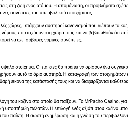
ώσεις στη ζωή ενός ατόμου. Η απομόνωση, οι προβλήματα σχέσε
ιθανές συνέπειες του υπερβολικού στοιχήματος.
ολλές χώρες, υπάρχουν αυστηροί κανονισμοί που διέπουν τα καζί
ους νόμους που ισχύουν στη χώρα τους και να βεβαιωθούν ότι πα
ορεί να έχει σοβαρές νομικές συνέπειες.
το υψηλό στοίχημα. Οι παίκτες θα πρέπει να ορίσουν ένα συγκεκ
τηρήσουν αυτό το όριο αυστηρά. Η καταγραφή των στοιχημάτων 
αρή εικόνα της κατάστασής τους και να διαχειρίζονται καλύτερα
πιλογή του καζίνο στο οποίο θα παίξουν. Το MrPacho Casino, για
κή υποστήριξη πελατών. Η επιλογή ενός αξιόπιστου καζίνο μπο
ρία του παίκτη. Η σωστή ενημέρωση και η γνώση του περιβάλλοντ