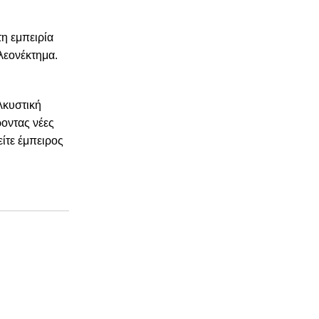
η εμπειρία
λεονέκτημα.
λκυστική
ροντας νέες
είτε έμπειρος