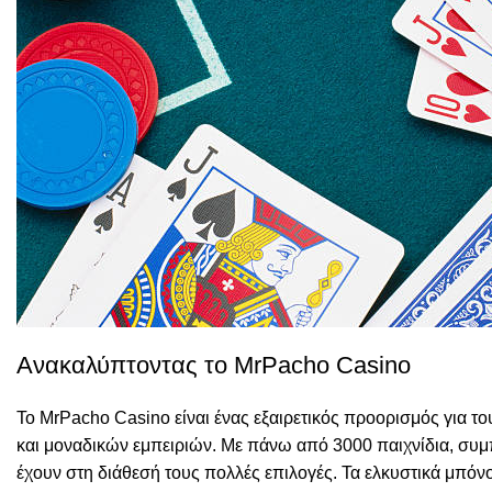
Ανακαλύπτοντας το MrPacho Casino
Το MrPacho Casino είναι ένας εξαιρετικός προορισμός για τ
και μοναδικών εμπειριών. Με πάνω από 3000 παιχνίδια, συμ
έχουν στη διάθεσή τους πολλές επιλογές. Τα ελκυστικά μπό