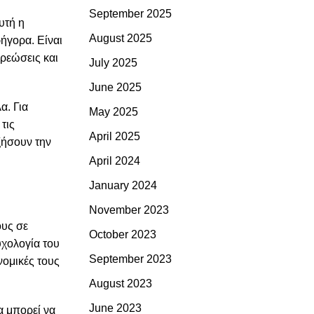
September 2025
υτή η
August 2025
ήγορα. Είναι
χρεώσεις και
July 2025
June 2025
α. Για
May 2025
τις
April 2025
ξήσουν την
April 2024
January 2024
November 2023
ους σε
October 2023
υχολογία του
September 2023
νομικές τους
August 2023
June 2023
α μπορεί να