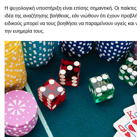
Η ψυχολογική υποστήριξη είναι επίσης σημαντική. Οι παίκτες
ιδέα της αναζήτησης βοήθειας, εάν νιώθουν ότι έχουν προβλ
ειδικούς μπορεί να τους βοηθήσει να παραμείνουν υγιείς κ
την ευημερία τους.