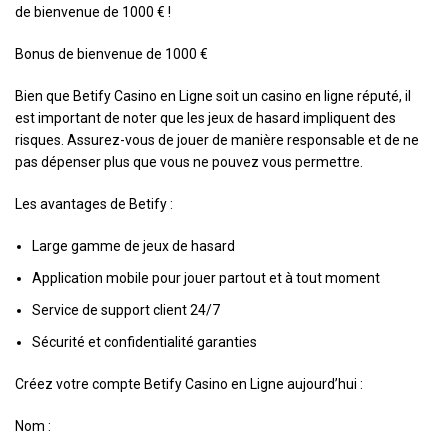
de bienvenue de 1000 € !
Bonus de bienvenue de 1000 €
Bien que Betify Casino en Ligne soit un casino en ligne réputé, il
est important de noter que les jeux de hasard impliquent des
risques. Assurez-vous de jouer de manière responsable et de ne
pas dépenser plus que vous ne pouvez vous permettre.
Les avantages de Betify :
Large gamme de jeux de hasard
Application mobile pour jouer partout et à tout moment
Service de support client 24/7
Sécurité et confidentialité garanties
Créez votre compte Betify Casino en Ligne aujourd’hui :
Nom :