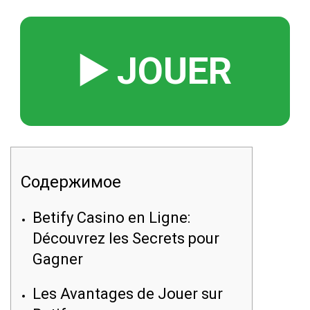
▶️ JOUER
Содержимое
Betify Casino en Ligne:
Découvrez les Secrets pour
Gagner
Les Avantages de Jouer sur