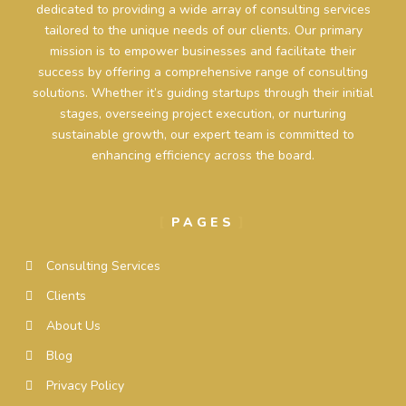
dedicated to providing a wide array of consulting services
tailored to the unique needs of our clients. Our primary
mission is to empower businesses and facilitate their
success by offering a comprehensive range of consulting
solutions. Whether it’s guiding startups through their initial
stages, overseeing project execution, or nurturing
sustainable growth, our expert team is committed to
enhancing efficiency across the board.
PAGES
Consulting Services
Clients
About Us
Blog
Privacy Policy