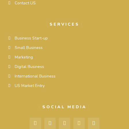
Contact US
SERVICES
Business Start-up
Small Business
Marketing
Digital Business
International Business
US Market Entry
SOCIAL MEDIA