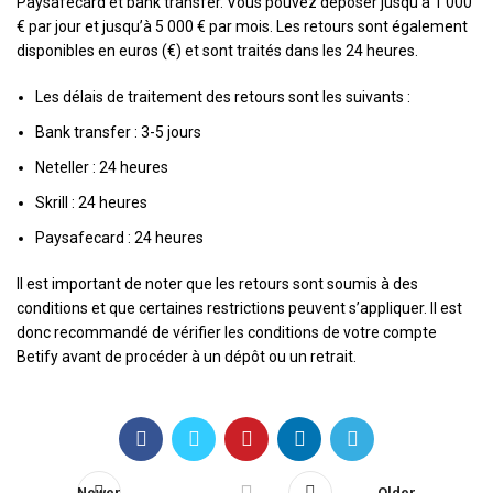
Paysafecard et bank transfer. Vous pouvez déposer jusqu’à 1 000
€ par jour et jusqu’à 5 000 € par mois. Les retours sont également
disponibles en euros (€) et sont traités dans les 24 heures.
Les délais de traitement des retours sont les suivants :
Bank transfer : 3-5 jours
Neteller : 24 heures
Skrill : 24 heures
Paysafecard : 24 heures
Il est important de noter que les retours sont soumis à des
conditions et que certaines restrictions peuvent s’appliquer. Il est
donc recommandé de vérifier les conditions de votre compte
Betify avant de procéder à un dépôt ou un retrait.
Newer
Older