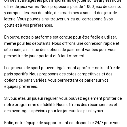
Un des avantages les plus importants de jouer sur Betify est notre
offre de jeux variés. Nous proposons plus de 1 000 jeux de casino,
y compris des jeux de table, des machines à sous et des jeux de
loterie. Vous pouvez ainsi trouver un jeu qui correspond à vos
goûts et à vos préférences.
En outre, notre plateforme est conçue pour être facile à utiliser,
même pour les débutants. Nous offrons une connexion rapide et
sécurisée, ainsi que des options de paiement variées pour vous
permettre de jouer partout et à tout moment.
Les joueurs de sport peuvent également apprécier notre offre de
paris sportifs. Nous proposons des cotes compétitives et des
options de paris variées, vous permettant de parier sur vos
équipes préférées.
Si vous êtes un joueur régulier, vous pouvez également profiter de
notre programme de fidélité. Nous offrons des récompenses et
des avantages spéciaux pour les joueurs les plus loyaux.
Enfin, notre équipe de support client est disponible 24/7 pour vous