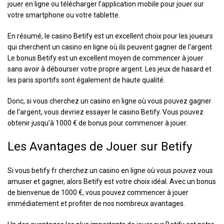
jouer en ligne ou télécharger l’application mobile pour jouer sur
votre smartphone ou votre tablette.
En résumé, le casino Betify est un excellent choix pour les joueurs
qui cherchent un casino en ligne où ils peuvent gagner de l’argent.
Le bonus Betify est un excellent moyen de commencer à jouer
sans avoir à débourser votre propre argent. Les jeux de hasard et
les paris sportifs sont également de haute qualité.
Donc, si vous cherchez un casino en ligne où vous pouvez gagner
de l’argent, vous devriez essayer le casino Betify. Vous pouvez
obtenir jusqu’à 1000 € de bonus pour commencer à jouer.
Les Avantages de Jouer sur Betify
Si vous
betify fr
cherchez un casino en ligne où vous pouvez vous
amuser et gagner, alors Betify est votre choix idéal. Avec un bonus
de bienvenue de 1000 €, vous pouvez commencer à jouer
immédiatement et profiter de nos nombreux avantages.