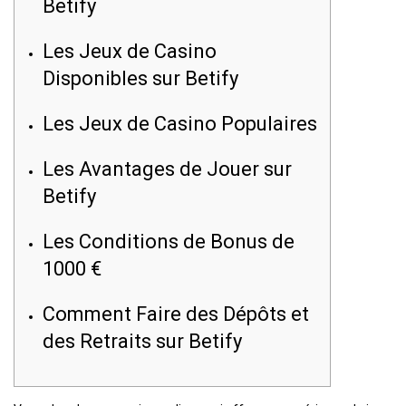
Betify
Les Jeux de Casino
Disponibles sur Betify
Les Jeux de Casino Populaires
Les Avantages de Jouer sur
Betify
Les Conditions de Bonus de
1000 €
Comment Faire des Dépôts et
des Retraits sur Betify