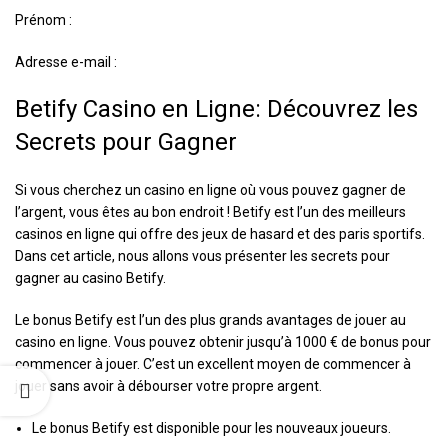
Prénom :
Adresse e-mail :
Betify Casino en Ligne: Découvrez les
Secrets pour Gagner
Si vous cherchez un casino en ligne où vous pouvez gagner de
l’argent, vous êtes au bon endroit ! Betify est l’un des meilleurs
casinos en ligne qui offre des jeux de hasard et des paris sportifs.
Dans cet article, nous allons vous présenter les secrets pour
gagner au casino Betify.
Le bonus Betify est l’un des plus grands avantages de jouer au
casino en ligne. Vous pouvez obtenir jusqu’à 1000 € de bonus pour
commencer à jouer. C’est un excellent moyen de commencer à
jouer sans avoir à débourser votre propre argent.
Le bonus Betify est disponible pour les nouveaux joueurs.