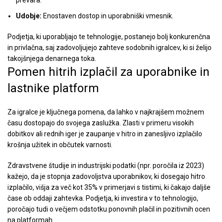
prevara.
Udobje:
Enostaven dostop in uporabniški vmesnik.
Podjetja, ki uporabljajo te tehnologije, postanejo bolj konkurenčna
in privlačna, saj zadovoljujejo zahteve sodobnih igralcev, ki si želijo
takojšnjega denarnega toka.
Pomen hitrih izplačil za uporabnike in
lastnike platform
Za igralce je ključnega pomena, da lahko v najkrajšem možnem
času dostopajo do svojega zaslužka. Zlasti v primeru visokih
dobitkov ali rednih iger je zaupanje v hitro in zanesljivo izplačilo
krošnja užitek in občutek varnosti.
Zdravstvene študije in industrijski podatki (npr. poročila iz 2023)
kažejo, da je stopnja zadovoljstva uporabnikov, ki dosegajo hitro
izplačilo, višja za več kot
35%
v primerjavi s tistimi, ki čakajo daljše
čase ob oddaji zahtevka. Podjetja, ki investira v to tehnologijo,
poročajo tudi o večjem odstotku ponovnih plačil in pozitivnih ocen
na platformah.