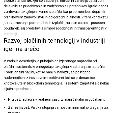
visoke standarde, kjer so zaupanje, hitrost in zanesljivost ključni
dejavniki za pridobivanje in zadrževanje uporabnikov. Igralci danes
zahtevajo takojšnje in varne izplačila, kar je pomemben dejavnik
pri njihovem zadovoljstvu in dolgoročni lojalnosti. V tem kontekstu
je razumevanje pomena hitrih izplačil _na coin casino_ poseben
poudarek, saj predstavlja simbol sodobnosti in transparentnosti v
industriji.
Razvoj plačilnih tehnologij v industriji
iger na srečo
V zadnjih desetletjih je prihajalo do izjemnega napredka pri
plačilnih sistemih, ki omogočajo takojšnja kreditiranja in izplačila.
Tradicionalni načini, kot so bančni nakazili, so postopno
nadomeščeni z inovativnimi rešitvami, kot so e-denarnice,
kriptovalute in blockchain tehnologija. Ti sistemi zagotavljajo nekaj
ključnih prednosti:
Hitrost:
Izplačila v realnem času, z manj čakalnimi dočakami.
Zanesljivost:
Visoka stopnja varnosti in minimalno tveganje za