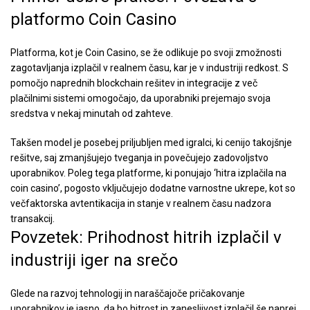
platformo Coin Casino
Platforma, kot je Coin Casino, se že odlikuje po svoji zmožnosti
zagotavljanja izplačil v realnem času, kar je v industriji redkost. S
pomočjo naprednih blockchain rešitev in integracije z več
plačilnimi sistemi omogočajo, da uporabniki prejemajo svoja
sredstva v nekaj minutah od zahteve.
Takšen model je posebej priljubljen med igralci, ki cenijo takojšnje
rešitve, saj zmanjšujejo tveganja in povečujejo zadovoljstvo
uporabnikov. Poleg tega platforme, ki ponujajo ‘hitra izplačila na
coin casino’, pogosto vključujejo dodatne varnostne ukrepe, kot so
večfaktorska avtentikacija in stanje v realnem času nadzora
transakcij.
Povzetek: Prihodnost hitrih izplačil v
industriji iger na srečo
Glede na razvoj tehnologij in naraščajoče pričakovanje
uporabnikov je jasno, da bo hitrost in zanesljivost izplačil še naprej