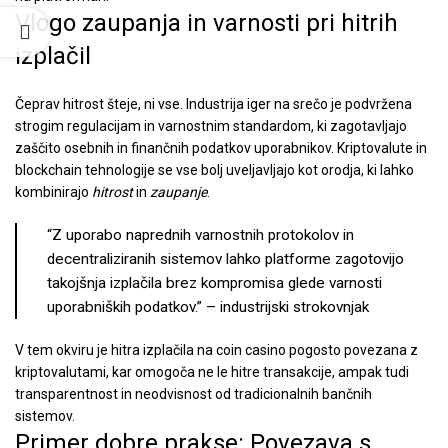
Vlogo zaupanja in varnosti pri hitrih
izplačil
Čeprav hitrost šteje, ni vse. Industrija iger na srečo je podvržena
strogim regulacijam in varnostnim standardom, ki zagotavljajo
zaščito osebnih in finančnih podatkov uporabnikov. Kriptovalute in
blockchain tehnologije se vse bolj uveljavljajo kot orodja, ki lahko
kombinirajo
hitrost
in
zaupanje
.
“Z uporabo naprednih varnostnih protokolov in
decentraliziranih sistemov lahko platforme zagotovijo
takojšnja izplačila brez kompromisa glede varnosti
uporabniških podatkov.” – industrijski strokovnjak
V tem okviru je
hitra izplačila na coin casino
pogosto povezana z
kriptovalutami, kar omogoča ne le hitre transakcije, ampak tudi
transparentnost in neodvisnost od tradicionalnih bančnih
sistemov.
Primer dobre prakse: Povezava s