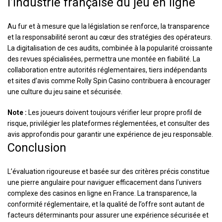
l’industrie française du jeu en ligne
Au fur et à mesure que la législation se renforce, la transparence
et la responsabilité seront au cœur des stratégies des opérateurs.
La digitalisation de ces audits, combinée à la popularité croissante
des revues spécialisées, permettra une montée en fiabilité. La
collaboration entre autorités réglementaires, tiers indépendants
et sites d’avis comme Rolly Spin Casino contribuera à encourager
une culture du jeu saine et sécurisée.
Note :
Les joueurs doivent toujours vérifier leur propre profil de
risque, privilégier les plateformes réglementées, et consulter des
avis approfondis pour garantir une expérience de jeu responsable.
Conclusion
L’évaluation rigoureuse et basée sur des critères précis constitue
une pierre angulaire pour naviguer efficacement dans l’univers
complexe des casinos en ligne en France. La transparence, la
conformité réglementaire, et la qualité de l’offre sont autant de
facteurs déterminants pour assurer une expérience sécurisée et