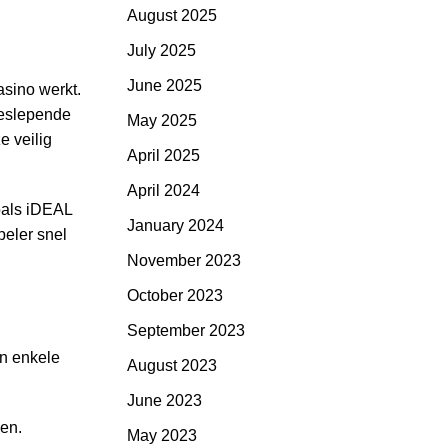
August 2025
July 2025
June 2025
asino werkt.
eeslepende
May 2025
e veilig
April 2025
April 2024
oals iDEAL
January 2024
peler snel
November 2023
October 2023
September 2023
in enkele
August 2023
June 2023
len.
May 2023