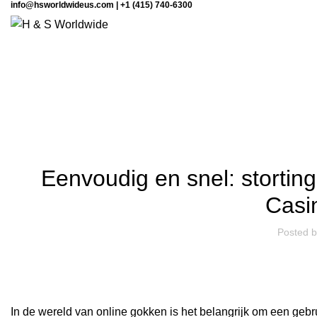
info@hsworldwideus.com | +1 (415) 740-6300
Blog
Eenvoudig en snel: stortin
Casi
Posted 
In de wereld van online gokken is het belangrijk om een gebru