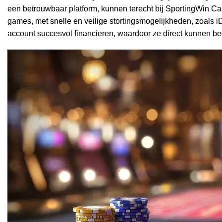
een betrouwbaar platform, kunnen terecht bij
SportingWin Ca
games, met snelle en veilige stortingsmogelijkheden, zoals
account succesvol financieren, waardoor ze direct kunnen b