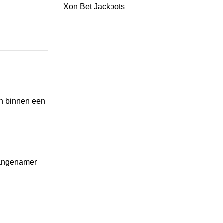
Xon Bet Jackpots
en binnen een
aangenamer