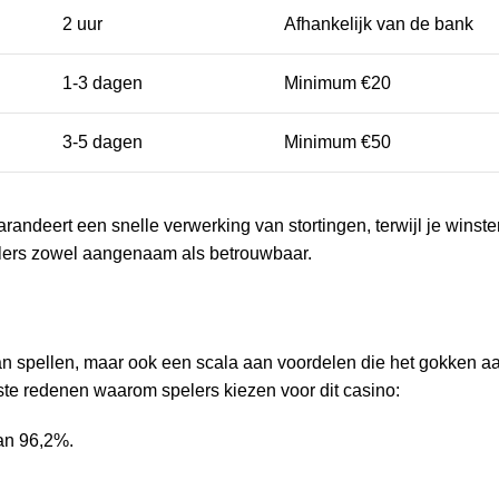
2 uur
Afhankelijk van de bank
1-3 dagen
Minimum €20
3-5 dagen
Minimum €50
andeert een snelle verwerking van stortingen, terwijl je winst
pelers zowel aangenaam als betrouwbaar.
an spellen, maar ook een scala aan voordelen die het gokken 
te redenen waarom spelers kiezen voor dit casino:
an 96,2%.