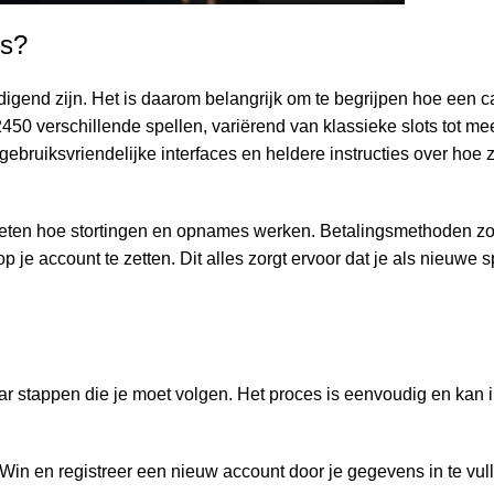
rs?
igend zijn. Het is daarom belangrijk om te begrijpen hoe een c
450 verschillende spellen, variërend van klassieke slots tot m
bruiksvriendelijke interfaces en heldere instructies over hoe z
e weten hoe stortingen en opnames werken. Betalingsmethoden z
je account te zetten. Dit alles zorgt ervoor dat je als nieuwe s
aar stappen die je moet volgen. Het proces is eenvoudig en kan 
in en registreer een nieuw account door je gegevens in te vul