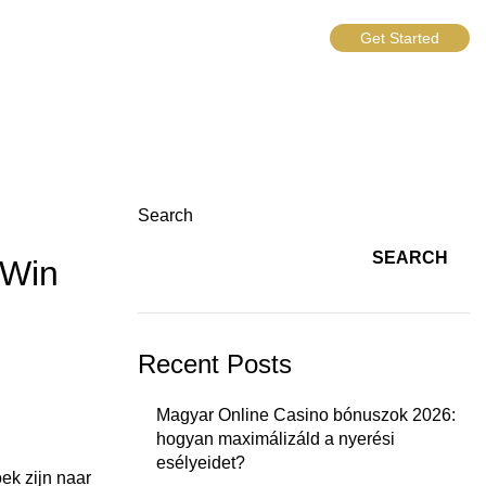
Get Started
Search
SEARCH
gWin
Recent Posts
Magyar Online Casino bónuszok 2026:
hogyan maximálizáld a nyerési
esélyeidet?
ek zijn naar