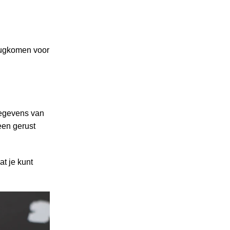
rugkomen voor
 gegevens van
een gerust
at je kunt