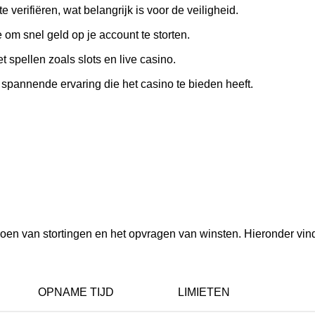
te verifiëren, wat belangrijk is voor de veiligheid.
om snel geld op je account te storten.
 spellen zoals slots en live casino.
e spannende ervaring die het casino te bieden heeft.
 doen van stortingen en het opvragen van winsten. Hieronder vin
OPNAME TIJD
LIMIETEN