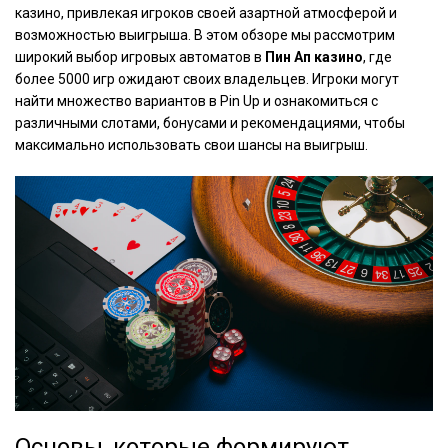
казино, привлекая игроков своей азартной атмосферой и
возможностью выигрыша. В этом обзоре мы рассмотрим
широкий выбор игровых автоматов в
Пин Ап казино
, где
более 5000 игр ожидают своих владельцев. Игроки могут
найти множество вариантов в
Pin Up
и ознакомиться с
различными слотами, бонусами и рекомендациями, чтобы
максимально использовать свои шансы на выигрыш.
Основы, которые формируют