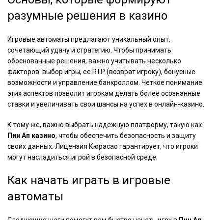
разумные решения в казино
Игровые автоматы предлагают уникальный опыт,
сочетающий удачу и стратегию. Чтобы принимать
обоснованные решения, важно учитывать несколько
факторов: выбор игры, ее RTP (возврат игроку), бонусные
возможности и управление банкроллом. Четкое понимание
этих аспектов позволит игрокам делать более осознанные
ставки и увеличивать свои шансы на успех в онлайн-казино.
К тому же, важно выбрать надежную платформу, такую как
Пин Ап казино
, чтобы обеспечить безопасность и защиту
своих данных. Лицензия Кюрасао гарантирует, что игроки
могут насладиться игрой в безопасной среде.
Как начать играть в игровые
автоматы