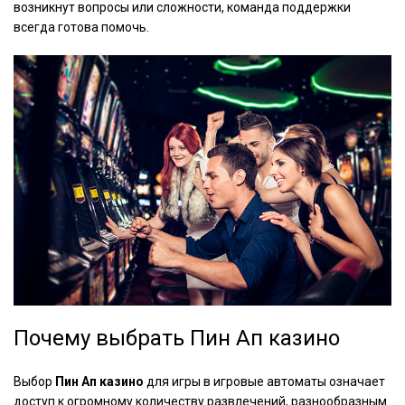
возникнут вопросы или сложности, команда поддержки
всегда готова помочь.
Почему выбрать Пин Ап казино
Выбор
Пин Ап казино
для игры в игровые автоматы означает
доступ к огромному количеству развлечений, разнообразным