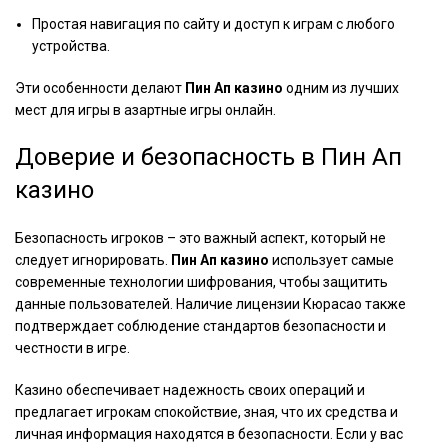
Простая навигация по сайту и доступ к играм с любого
устройства.
Эти особенности делают
Пин Ап казино
одним из лучших
мест для игры в азартные игры онлайн.
Доверие и безопасность в Пин Ап
казино
Безопасность игроков – это важный аспект, который не
следует игнорировать.
Пин Ап казино
использует самые
современные технологии шифрования, чтобы защитить
данные пользователей. Наличие лицензии Кюрасао также
подтверждает соблюдение стандартов безопасности и
честности в игре.
Казино обеспечивает надежность своих операций и
предлагает игрокам спокойствие, зная, что их средства и
личная информация находятся в безопасности. Если у вас