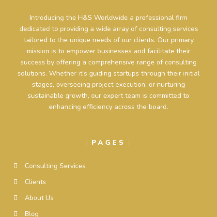
Introducing the H&S Worldwide a professional firm
dedicated to providing a wide array of consulting services
tailored to the unique needs of our clients. Our primary
mission is to empower businesses and facilitate their
success by offering a comprehensive range of consulting
solutions. Whether it’s guiding startups through their initial
stages, overseeing project execution, or nurturing
sustainable growth, our expert team is committed to
enhancing efficiency across the board.
PAGES
Consulting Services
Clients
About Us
Blog