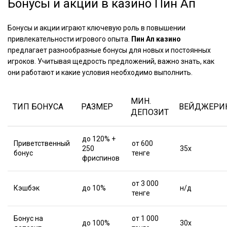
Бонусы и акции в казино Пин Ап
Бонусы и акции играют ключевую роль в повышении
привлекательности игрового опыта.
Пин Ап казино
предлагает разнообразные бонусы для новых и постоянных
игроков. Учитывая щедрость предложений, важно знать, как
они работают и какие условия необходимо выполнить.
МИН.
ТИП БОНУСА
РАЗМЕР
ВЕЙДЖЕРИ
ДЕПОЗИТ
до 120% +
Приветственный
от 600
250
35x
бонус
тенге
фриспинов
от 3 000
Кэшбэк
до 10%
н/д
тенге
Бонус на
от 1 000
до 100%
30x