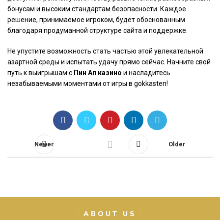
бонусам и высоким стандартам безопасности. Каждое
решение, принимаемое игроком, будет обоснованным
благодаря продуманной структуре сайта и поддержке.
Не упустите возможность стать частью этой увлекательной
азартной среды и испытать удачу прямо сейчас. Начните свой
путь к выигрышам с
Пин Ап казино
и насладитесь
незабываемыми моментами от игры в gokkasten!
Newer
Older
ABOUT US