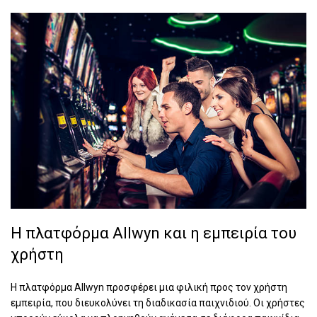
Η πλατφόρμα Allwyn και η εμπειρία του
χρήστη
Η πλατφόρμα Allwyn προσφέρει μια φιλική προς τον χρήστη
εμπειρία, που διευκολύνει τη διαδικασία παιχνιδιού. Οι χρήστες