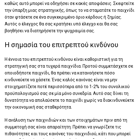
καθώς αυτό μπορεί να οδηγήσει σε κακές αποφάσεις. Σκεφτείτε
την ύπαρξη μιας στρατηγικής, όπως το να σταματάτε το παιχνίδι
όταν φτάσετε σε ένα συγκεκριμένο όριο κέρδους ή ζημίας.
Αυτός ο έλεγχος θα σας κρατήσει υπό έλεγχο και θα σας
βοηθήσει να διατηρήσετε την ψυχραιμία σας.
Η σημασία του επιτρεπτού κινδύνου
Η έννοια του επιτρεπτού κινδύνου είναι καθοριστική για τη
στρατηγική σας στα τυχερά παιχνίδια. Προτού συμμετάσχετε σε
οποιοδήποτε παιχνίδι, θα πρέπει να κατανοήσετε πόσο
κινδυνεύετε να χάσετε. Ένας καλός κανόνας είναι να μην
στοιχηματίζετε ποτέ περισσότερα από το 1-2% του συνολικού
προϋπολογισμού σας σε μία μόνο συνεδρία. Αυτό σας δίνει τη
δυνατότητα να απολαύσετε το παιχνίδι χωρίς να διακινδυνεύετε
την οικονομική σας σταθερότητα.
Η ανάλυση των παιχνιδιών και των στοιχημάτων πριν από τη
συμμετοχή σας είναι απαραίτητη. Πρέπει να γνωρίζετε τις
πιθανότητες και τους κανόνες του παιχνιδιού, κάτι που μπορεί