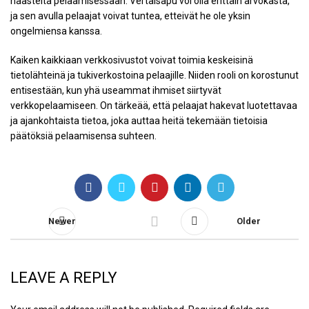
haasteita pelaamisessaan. Vertaisapu voi olla erittäin arvokasta,
ja sen avulla pelaajat voivat tuntea, etteivät he ole yksin
ongelmiensa kanssa.
Kaiken kaikkiaan verkkosivustot voivat toimia keskeisinä
tietolähteinä ja tukiverkostoina pelaajille. Niiden rooli on korostunut
entisestään, kun yhä useammat ihmiset siirtyvät
verkkopelaamiseen. On tärkeää, että pelaajat hakevat luotettavaa
ja ajankohtaista tietoa, joka auttaa heitä tekemään tietoisia
päätöksiä pelaamisensa suhteen.
Newer
Older
LEAVE A REPLY