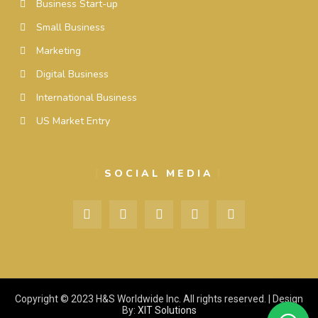
Business Start-up
Small Business
Marketing
Digital Business
International Business
US Market Entry
SOCIAL MEDIA
Copyright © 2023 H&S Worldwide Inc. All rights reserved. | Design
By:
XIT Solutions