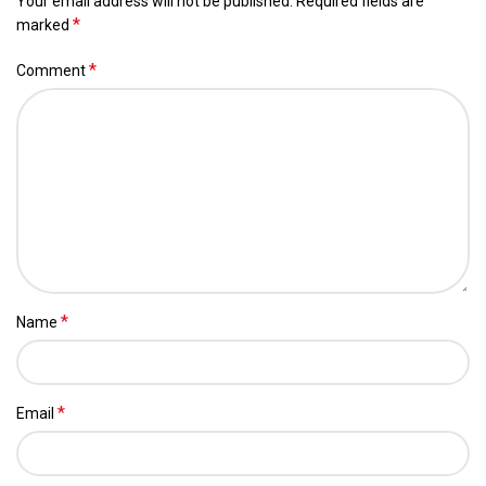
Your email address will not be published.
Required fields are
*
marked
*
Comment
*
Name
*
Email