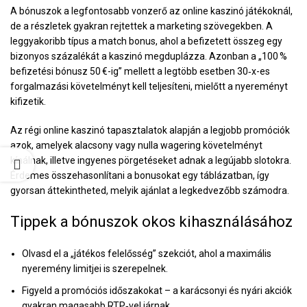
A bónuszok a legfontosabb vonzerő az online kaszinó játékoknál,
de a részletek gyakran rejtettek a marketing szövegekben. A
leggyakoribb típus a match bonus, ahol a befizetett összeg egy
bizonyos százalékát a kaszinó megduplázza. Azonban a „100 %
befizetési bónusz 50 €-ig” mellett a legtöbb esetben 30‑x-es
forgalmazási követelményt kell teljesíteni, mielőtt a nyereményt
kifizetik.
Az régi online kaszinó tapasztalatok alapján a legjobb promóciók
azok, amelyek alacsony vagy nulla wagering követelményt
kínálnak, illetve ingyenes pörgetéseket adnak a legújabb slotokra.
Érdemes összehasonlítani a bonusokat egy táblázatban, így
gyorsan áttekintheted, melyik ajánlat a legkedvezőbb számodra.
Tippek a bónuszok okos kihasználásához
Olvasd el a „játékos felelősség” szekciót, ahol a maximális
nyeremény limitjei is szerepelnek.
Figyeld a promóciós időszakokat – a karácsonyi és nyári akciók
gyakran magasabb RTP‑vel járnak.