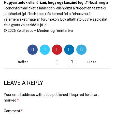
Hogyan tudok ellenőrizni, hogy egy kaszinó legit?
Nézd meg a
licencinformációkat a láblécben, ellenőrizd a független tesztelői
jelöléseket (pl. iTech Labs), és keresd fel a felhasználói
véleményeket magyar fórumokon. Egy átlátható ügyfélszolgálat
és a gyors válaszidő is jó jel.
© 2026 ZöldTesco – Minden jog fenntartva.
Newer
Older
LEAVE A REPLY
Your email address will not be published.
Required fields are
*
marked
*
Comment