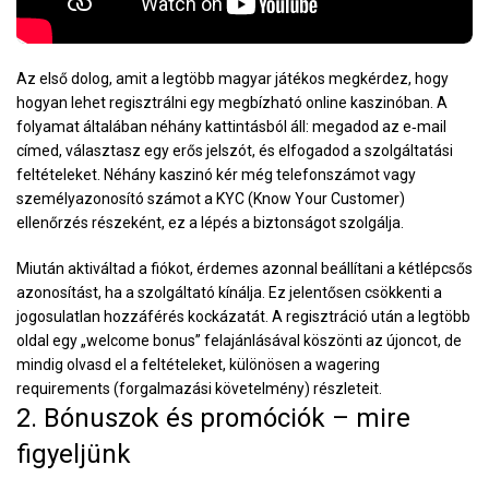
Az első dolog, amit a legtöbb magyar játékos megkérdez, hogy
hogyan lehet regisztrálni egy megbízható online kaszinóban. A
folyamat általában néhány kattintásból áll: megadod az e‑mail
címed, választasz egy erős jelszót, és elfogadod a szolgáltatási
feltételeket. Néhány kaszinó kér még telefonszámot vagy
személyazonosító számot a KYC (Know Your Customer)
ellenőrzés részeként, ez a lépés a biztonságot szolgálja.
Miután aktiváltad a fiókot, érdemes azonnal beállítani a kétlépcsős
azonosítást, ha a szolgáltató kínálja. Ez jelentősen csökkenti a
jogosulatlan hozzáférés kockázatát. A regisztráció után a legtöbb
oldal egy „welcome bonus” felajánlásával köszönti az újoncot, de
mindig olvasd el a feltételeket, különösen a wagering
requirements (forgalmazási követelmény) részleteit.
2. Bónuszok és promóciók – mire
figyeljünk