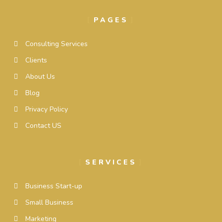
PAGES
Consulting Services
Clients
About Us
Blog
Privacy Policy
Contact US
SERVICES
Business Start-up
Small Business
Marketing