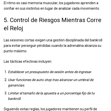
El ritmo es casi memoria muscular; los jugadores aprenden a
confiar en sus instintos en lugar de analizar cada movimiento.
5. Control de Riesgos Mientras Corre
el Reloj
Las sesiones cortas exigen una gestión disciplinada del bankroll
para evitar perseguir pérdidas cuando la adrenalina alcanza su
punto máximo.
Las tácticas efectivas incluyen:
Establecer un presupuesto de sesión antes de ingresar.
Usar funciones de auto‑stop tras alcanzar un umbral de
ganancias.
Limitar el tamaño de la apuesta a un porcentaje fijo de tu
bankroll.
Siguiendo estas reglas, los jugadores mantienen su perfil de