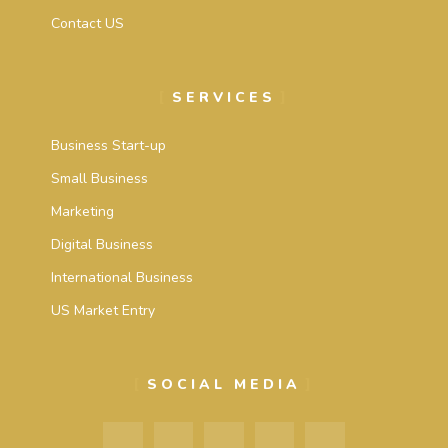
Contact US
SERVICES
Business Start-up
Small Business
Marketing
Digital Business
International Business
US Market Entry
SOCIAL MEDIA