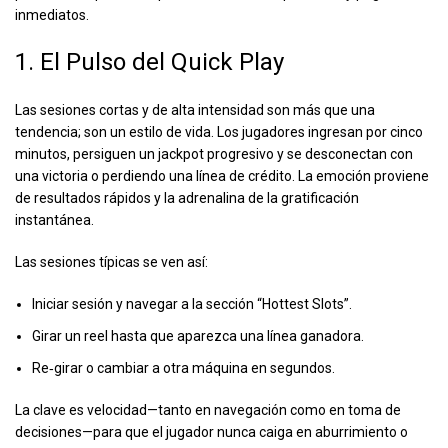
inmediatos.
1. El Pulso del Quick Play
Las sesiones cortas y de alta intensidad son más que una
tendencia; son un estilo de vida. Los jugadores ingresan por cinco
minutos, persiguen un jackpot progresivo y se desconectan con
una victoria o perdiendo una línea de crédito. La emoción proviene
de resultados rápidos y la adrenalina de la gratificación
instantánea.
Las sesiones típicas se ven así:
Iniciar sesión y navegar a la sección “Hottest Slots”.
Girar un reel hasta que aparezca una línea ganadora.
Re‑girar o cambiar a otra máquina en segundos.
La clave es velocidad—tanto en navegación como en toma de
decisiones—para que el jugador nunca caiga en aburrimiento o