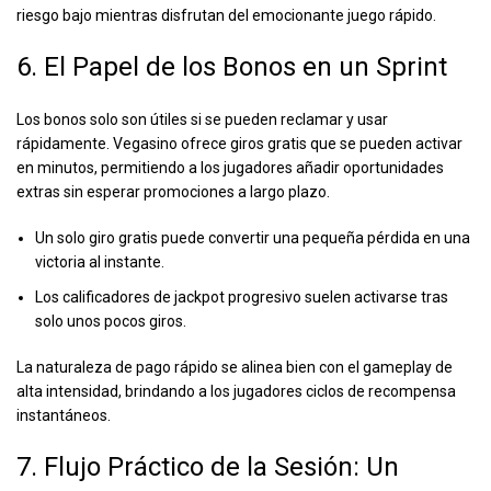
riesgo bajo mientras disfrutan del emocionante juego rápido.
6. El Papel de los Bonos en un Sprint
Los bonos solo son útiles si se pueden reclamar y usar
rápidamente. Vegasino ofrece giros gratis que se pueden activar
en minutos, permitiendo a los jugadores añadir oportunidades
extras sin esperar promociones a largo plazo.
Un solo giro gratis puede convertir una pequeña pérdida en una
victoria al instante.
Los calificadores de jackpot progresivo suelen activarse tras
solo unos pocos giros.
La naturaleza de pago rápido se alinea bien con el gameplay de
alta intensidad, brindando a los jugadores ciclos de recompensa
instantáneos.
7. Flujo Práctico de la Sesión: Un