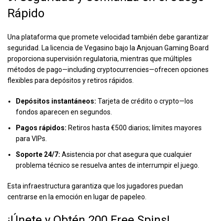
Rápido
Una plataforma que promete velocidad también debe garantizar
seguridad. La licencia de Vegasino bajo la Anjouan Gaming Board
proporciona supervisión regulatoria, mientras que múltiples
métodos de pago—including cryptocurrencies—ofrecen opciones
flexibles para depósitos y retiros rápidos.
Depósitos instantáneos:
Tarjeta de crédito o crypto—los
fondos aparecen en segundos.
Pagos rápidos:
Retiros hasta €500 diarios; límites mayores
para VIPs.
Soporte 24/7:
Asistencia por chat asegura que cualquier
problema técnico se resuelva antes de interrumpir el juego.
Esta infraestructura garantiza que los jugadores puedan
centrarse en la emoción en lugar de papeleo.
¡Únete y Obtén 200 Free Spins!