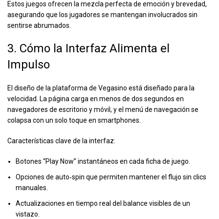
Estos juegos ofrecen la mezcla perfecta de emoción y brevedad,
asegurando que los jugadores se mantengan involucrados sin
sentirse abrumados.
3. Cómo la Interfaz Alimenta el
Impulso
El diseño de la plataforma de Vegasino está diseñado para la
velocidad. La página carga en menos de dos segundos en
navegadores de escritorio y móvil, y el menú de navegación se
colapsa con un solo toque en smartphones.
Características clave de la interfaz:
Botones “Play Now” instantáneos en cada ficha de juego.
Opciones de auto‑spin que permiten mantener el flujo sin clics
manuales.
Actualizaciones en tiempo real del balance visibles de un
vistazo.