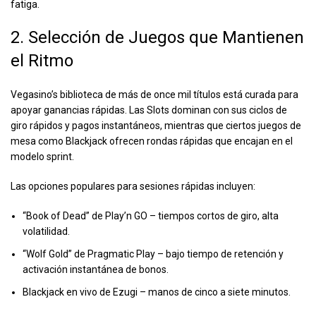
fatiga.
2. Selección de Juegos que Mantienen
el Ritmo
Vegasino’s biblioteca de más de once mil títulos está curada para
apoyar ganancias rápidas. Las Slots dominan con sus ciclos de
giro rápidos y pagos instantáneos, mientras que ciertos juegos de
mesa como Blackjack ofrecen rondas rápidas que encajan en el
modelo sprint.
Las opciones populares para sesiones rápidas incluyen:
“Book of Dead” de Play’n GO – tiempos cortos de giro, alta
volatilidad.
“Wolf Gold” de Pragmatic Play – bajo tiempo de retención y
activación instantánea de bonos.
Blackjack en vivo de Ezugi – manos de cinco a siete minutos.