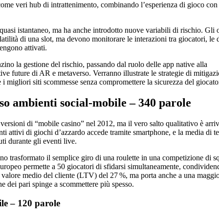
me veri hub di intrattenimento, combinando l’esperienza di gioco con 
quasi istantaneo, ma ha anche introdotto nuove variabili di rischio. Gli 
atilità di una slot, ma devono monitorare le interazioni tra giocatori, le
engono attivati.
ino la gestione del rischio, passando dal ruolo delle app native alla
ive future di AR e metaverso. Verranno illustrate le strategie di mitigaz
iere i migliori siti scommesse senza compromettere la sicurezza del giocato
rso ambienti social‑mobile – 340 parole
 versioni di “mobile casino” nel 2012, ma il vero salto qualitativo è arri
enti attivi di giochi d’azzardo accede tramite smartphone, e la media di 
i durante gli eventi live.
nno trasformato il semplice giro di una roulette in una competizione di 
ropeo permette a 50 giocatori di sfidarsi simultaneamente, condividendo
 valore medio del cliente (LTV) del 27 %, ma porta anche a una maggi
e dei pari spinge a scommettere più spesso.
ile – 120 parole