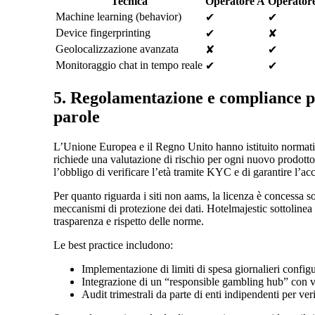
Tecnica
Operatore A
Operator
Machine learning (behavior)
✔︎
✔︎
Device fingerprinting
✔︎
✘
Geolocalizzazione avanzata
✘
✔︎
Monitoraggio chat in tempo reale
✔︎
✔︎
5. Regolamentazione e compliance pe
parole
L’Unione Europea e il Regno Unito hanno istituito normat
richiede una valutazione di rischio per ogni nuovo prodo
l’obbligo di verificare l’età tramite KYC e di garantire l’ac
Per quanto riguarda i siti non aams, la licenza è concessa sol
meccanismi di protezione dei dati. Hotelmajestic sottoline
trasparenza e rispetto delle norme.
Le best practice includono:
Implementazione di limiti di spesa giornalieri configur
Integrazione di un “responsible gambling hub” con vi
Audit trimestrali da parte di enti indipendenti per ver