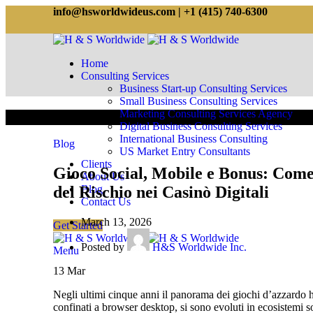
info@hsworldwideus.com | +1 (415) 740-6300
Home
Consulting Services
Business Start-up Consulting Services
Small Business Consulting Services
Marketing Consulting Services Agency
Blog
Digital Business Consulting Services
International Business Consulting
Blog
US Market Entry Consultants
Clients
Gioco Social, Mobile e Bonus: Com
About Us
Blog
del Rischio nei Casinò Digitali
Contact Us
March 13, 2026
Get Started
Posted by
H&S Worldwide Inc.
Menu
13
Mar
Negli ultimi cinque anni il panorama dei giochi d’azzardo h
confinati a browser desktop, si sono evoluti in ecosistemi so