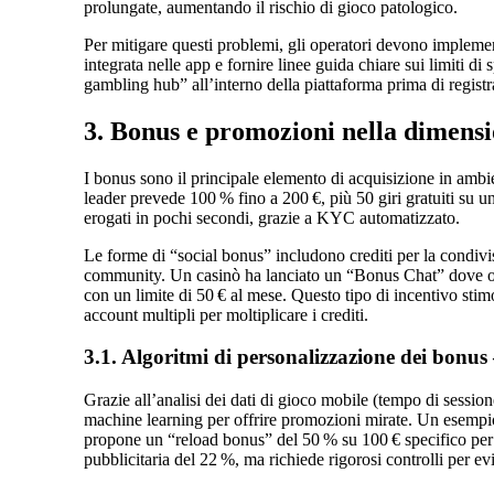
prolungate, aumentando il rischio di gioco patologico.
Per mitigare questi problemi, gli operatori devono impleme
integrata nelle app e fornire linee guida chiare sui limiti d
gambling hub” all’interno della piattaforma prima di registra
3. Bonus e promozioni nella dimensi
I bonus sono il principale elemento di acquisizione in ambi
leader prevede 100 % fino a 200 €, più 50 giri gratuiti su 
erogati in pochi secondi, grazie a KYC automatizzato.
Le forme di “social bonus” includono crediti per la condivis
community. Un casinò ha lanciato un “Bonus Chat” dove ogn
con un limite di 50 € al mese. Questo tipo di incentivo stim
account multipli per moltiplicare i crediti.
3.1. Algoritmi di personalizzazione dei bonus
Grazie all’analisi dei dati di gioco mobile (tempo di sessione
machine learning per offrire promozioni mirate. Un esempio: 
propone un “reload bonus” del 50 % su 100 € specifico per q
pubblicitaria del 22 %, ma richiede rigorosi controlli per ev