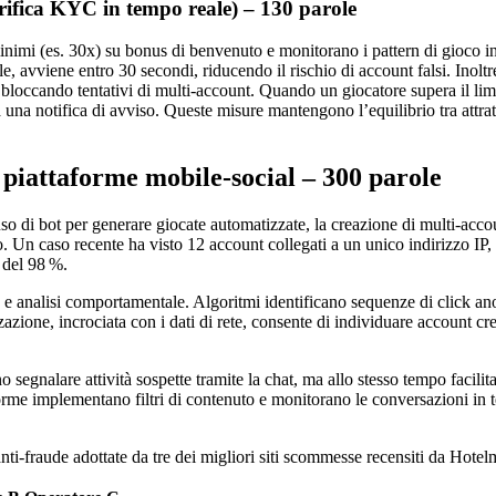
verifica KYC in tempo reale) – 130 parole
minimi (es. 30x) su bonus di benvenuto e monitorano i pattern di gioco 
, avviene entro 30 secondi, riducendo il rischio di account falsi. Inoltre
, bloccando tentativi di multi‑account. Quando un giocatore supera il lim
a una notifica di avviso. Queste misure mantengono l’equilibrio tra attrat
e piattaforme mobile‑social – 300 parole
uso di bot per generare giocate automatizzate, la creazione di multi‑acco
lo. Un caso recente ha visto 12 account collegati a un unico indirizzo IP, 
 del 98 %.
 e analisi comportamentale. Algoritmi identificano sequenze di click an
azione, incrociata con i dati di rete, consente di individuare account cre
 segnalare attività sospette tramite la chat, ma allo stesso tempo facilit
forme implementano filtri di contenuto e monitorano le conversazioni in
nti‑fraude adottate da tre dei migliori siti scommesse recensiti da Hotelm