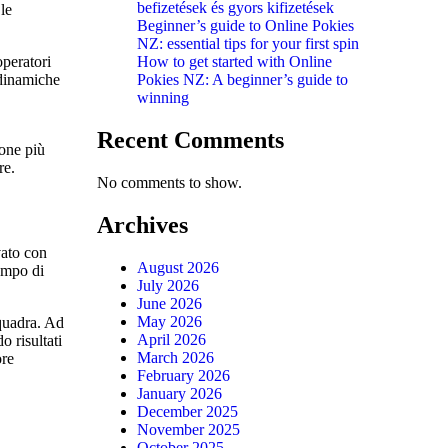
befizetések és gyors kifizetések
le
Beginner’s guide to Online Pokies
NZ: essential tips for your first spin
operatori
How to get started with Online
 dinamiche
Pokies NZ: A beginner’s guide to
winning
Recent Comments
ione più
re.
No comments to show.
Archives
vato con
August 2026
tempo di
July 2026
June 2026
May 2026
squadra. Ad
April 2026
 risultati
March 2026
ore
February 2026
January 2026
December 2025
November 2025
October 2025