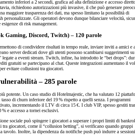
mento inferiori a 2 secondi, grafica ad alta definizione e accesso dirett
tavia, richiedono autorizzazioni più invasive, il che può generare preo
una maggiore trasparenza dei dati, ma spesso limitano la possibilità di
h personalizzate. Gli operatori devono dunque bilanciare velocità, sicu
e esigenze di risk management.
ok Gaming, Discord, Twitch) – 120 parole
ono di condividere risultati in tempo reale, inviare inviti a amici e a
reano server dedicati dove gli utenti possono scambiarsi suggerimenti su 
legate a eventi stream. Twitch, infine, ha introdotto le “bet drops”: du
rediti gratuiti se partecipano al chat. Queste integrazioni aumentano il v
r evitare collusioni tra giocatori.
ulnerabilità – 285 parole
iù potente. Un caso studio di Hotelmajestic, che ha valutato 12 piattaf
n tasso di churn inferiore del 19 % rispetto a quelli senza. I programmi
ivato, incrementando il LTV di circa 15 €. I club VIP, spesso gestiti tra
 % e accesso a tornei esclusivi.
one sociale può spingere i giocatori a superare i propri limiti di bankrol
di tra giocatori, come il “collusion betting”, si verificano quando gruppi
a tavolo. Inoltre, la dipendenza da notifiche push può indurre a sessioni