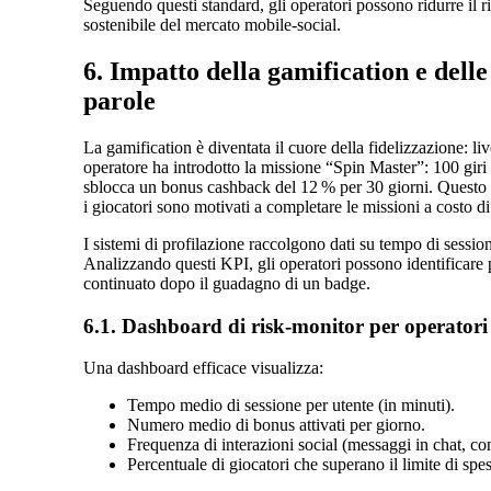
Seguendo questi standard, gli operatori possono ridurre il ri
sostenibile del mercato mobile‑social.
6. Impatto della gamification e dell
parole
La gamification è diventata il cuore della fidelizzazione: li
operatore ha introdotto la missione “Spin Master”: 100 gir
sblocca un bonus cashback del 12 % per 30 giorni. Questo in
i giocatori sono motivati a completare le missioni a costo di 
I sistemi di profilazione raccolgono dati su tempo di sessio
Analizzando questi KPI, gli operatori possono identificare
continuato dopo il guadagno di un badge.
6.1. Dashboard di risk‑monitor per operatori
Una dashboard efficace visualizza:
Tempo medio di sessione per utente (in minuti).
Numero medio di bonus attivati per giorno.
Frequenza di interazioni social (messaggi in chat, con
Percentuale di giocatori che superano il limite di spe