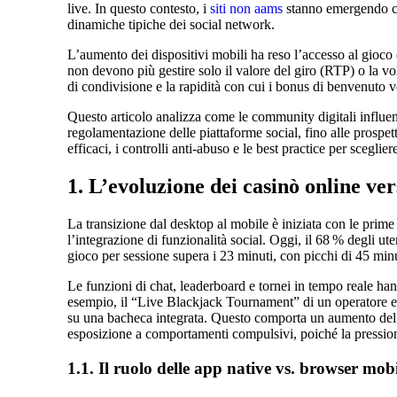
live. In questo contesto, i
siti non aams
stanno emergendo co
dinamiche tipiche dei social network.
L’aumento dei dispositivi mobili ha reso l’accesso al gioco 
non devono più gestire solo il valore del giro (RTP) o la vol
di condivisione e la rapidità con cui i bonus di benvenuto v
Questo articolo analizza come le community digitali influenz
regolamentazione delle piattaforme social, fino alle prospett
efficaci, i controlli anti‑abuso e le best practice per scegl
1. L’evoluzione dei casinò online ve
La transizione dal desktop al mobile è iniziata con le prime
l’integrazione di funzionalità social. Oggi, il 68 % degli ut
gioco per sessione supera i 23 minuti, con picchi di 45 minut
Le funzioni di chat, leaderboard e tornei in tempo reale ha
esempio, il “Live Blackjack Tournament” di un operatore eu
su una bacheca integrata. Questo comporta un aumento del
esposizione a comportamenti compulsivi, poiché la pression
1.1. Il ruolo delle app native vs. browser mob