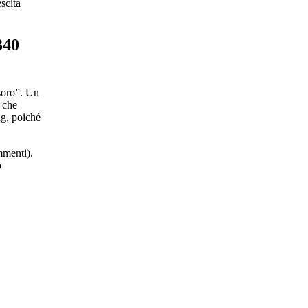
scita
340
esoro”. Un
 che
ng, poiché
mmenti).
o