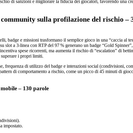
schio di sanzioni e migliorare la fiducia dei giocatori, favorendo una cre
e community sulla profilazione del rischio – 
velli, badge e missioni trasformano il semplice gioco in una “caccia al t
i su slot a 3‑linea con RTP del 97 % generano un badge “Gold Spinner”,
centiva spese ricorrenti, ma aumenta il rischio di “escalation” di betti
superare i propri limiti.
ne, frequenza di utilizzo del badge e interazioni social (condivisioni, co
 pattern di comportamento a rischio, come un picco di 45 minuti di gioc
 mobile – 130 parole
divisioni).
sa impostato.