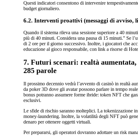
Questi indicatori consentono di intervenire tempestivamente
budget giornaliero.
6.2. Interventi proattivi (messaggi di avviso, 
Quando il sistema rileva una sessione superiore a 40 minut
più di 40 minuti. Considera una pausa di 15 minuti.” Se l’u
di 2 ore per il giorno successivo. Inoltre, i giocatori che 
educazione al gioco responsabile, con link a risorse di Hotel
7. Futuri scenari: realtà aumentata,
285 parole
Il prossimo decennio vedrà l’avvento di casinò in realtà a
da poker 3D dove gli avatar possono parlare in tempo reale,
bonus potranno assumere forme ibride: token NFT che garan
esclusivi.
Le sfide di rischio saranno molteplici. La tokenizzazione in
money‑laundering. Inoltre, la volatilità degli NFT può gener
denaro per ottenere oggetti virtuali.
Per prepararsi, gli operatori dovranno adottare un risk mana