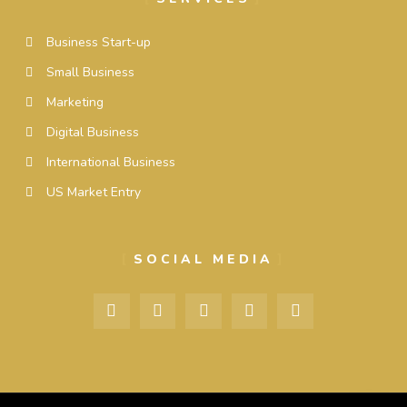
Business Start-up
Small Business
Marketing
Digital Business
International Business
US Market Entry
SOCIAL MEDIA