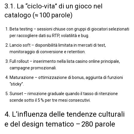
3.1. La “ciclo‑vita” di un gioco nel
catalogo (≈ 100 parole)
Beta testing – sessioni chiuse con gruppi di giocatori selezionati
per raccogliere dati su RTP, volatilità e bug.
Lancio soft – disponibilità limitata in mercati di test,
monitoraggio di conversione e retention.
Full rollout – inserimento nella lista casino online principale,
campagne promozionali.
Maturazione – ottimizzazione di bonus, aggiunta di funzioni
“sticky”.
Sunset – rimozione graduale quando il tasso di ritenzione
scende sotto il 5 % per tre mesi consecutivi.
4. L’influenza delle tendenze culturali
e del design tematico – 280 parole