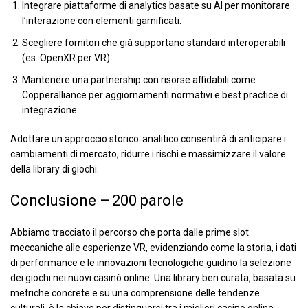
Integrare piattaforme di analytics basate su AI per monitorare
l’interazione con elementi gamificati.
Scegliere fornitori che già supportano standard interoperabili
(es. OpenXR per VR).
Mantenere una partnership con risorse affidabili come
Copperalliance per aggiornamenti normativi e best practice di
integrazione.
Adottare un approccio storico‑analitico consentirà di anticipare i
cambiamenti di mercato, ridurre i rischi e massimizzare il valore
della library di giochi.
Conclusione – 200 parole
Abbiamo tracciato il percorso che porta dalle prime slot
meccaniche alle esperienze VR, evidenziando come la storia, i dati
di performance e le innovazioni tecnologiche guidino la selezione
dei giochi nei nuovi casinò online. Una library ben curata, basata su
metriche concrete e su una comprensione delle tendenze