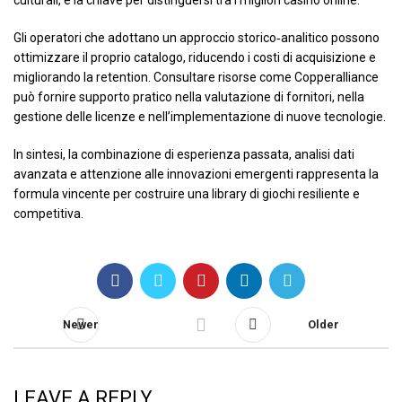
culturali, è la chiave per distinguersi tra i migliori casino online.
Gli operatori che adottano un approccio storico‑analitico possono
ottimizzare il proprio catalogo, riducendo i costi di acquisizione e
migliorando la retention. Consultare risorse come Copperalliance
può fornire supporto pratico nella valutazione di fornitori, nella
gestione delle licenze e nell’implementazione di nuove tecnologie.
In sintesi, la combinazione di esperienza passata, analisi dati
avanzata e attenzione alle innovazioni emergenti rappresenta la
formula vincente per costruire una library di giochi resiliente e
competitiva.
Newer
Older
LEAVE A REPLY