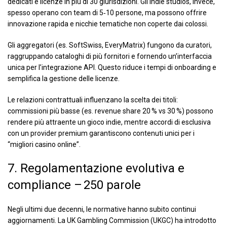
dedicati e licenze in più di 30 giurisdizioni. Gli indie studios, invece,
spesso operano con team di 5‑10 persone, ma possono offrire
innovazione rapida e nicchie tematiche non coperte dai colossi.
Gli aggregatori (es. SoftSwiss, EveryMatrix) fungono da curatori,
raggruppando cataloghi di più fornitori e fornendo un’interfaccia
unica per l’integrazione API. Questo riduce i tempi di onboarding e
semplifica la gestione delle licenze.
Le relazioni contrattuali influenzano la scelta dei titoli:
commissioni più basse (es. revenue share 20 % vs 30 %) possono
rendere più attraente un gioco indie, mentre accordi di esclusiva
con un provider premium garantiscono contenuti unici per i
“migliori casino online”.
7. Regolamentazione evolutiva e
compliance – 250 parole
Negli ultimi due decenni, le normative hanno subito continui
aggiornamenti. La UK Gambling Commission (UKGC) ha introdotto