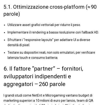
5.1. Ottimizzazione cross‑platform (≈ 90
parole)
Utilizzare asset grafici vettoriali per ridurre il peso.
Implementare il rendering a bassa risoluzione con fallback HD.
Sfruttare i “responsive layouts” per adattare UI a diverse
densità di pixel.
Testare su dispositivi reali, non solo emulatori, per verificare
latenza touch e consumo batteria.
6. Il fattore “partner” – fornitori,
sviluppatori indipendenti e
aggregatori – 260 parole
I grandi studi come NetEnt e Microgaming vantano budget di
marketing superiori a 10 milioni di euro per lancio, team di QA