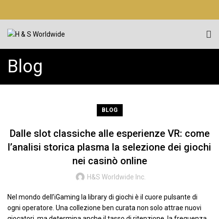
Blog
BLOG
Dalle slot classiche alle esperienze VR: come
l’analisi storica plasma la selezione dei giochi
nei casinò online
H&S Worldwide Inc.
Nel mondo dell’iGaming la library di giochi è il cuore pulsante di
ogni operatore. Una collezione ben curata non solo attrae nuovi
giocatori, ma determina anche il tasso di ritenzione, la frequenza