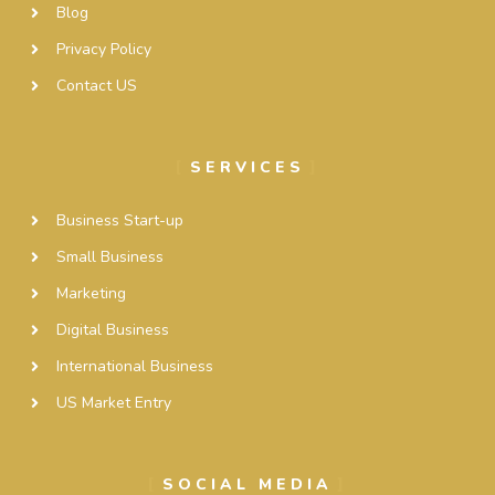
Blog
Privacy Policy
Contact US
SERVICES
Business Start-up
Small Business
Marketing
Digital Business
International Business
US Market Entry
SOCIAL MEDIA