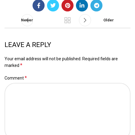
Newer
Older
LEAVE A REPLY
Your email address will not be published.
Required fields are
*
marked
*
Comment