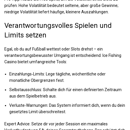
prüfen. Hohe Volatilität bedeutet seltene, aber große Gewinne;
niedrige Volatilität liefert häufige, kleinere Auszahlungen.
Verantwortungsvolles Spielen und
Limits setzen
Egal, ob du auf Fußball wettest oder Slots drehst – ein
verantwortungsbewusster Umgang ist entscheidend. Ice Fishing
Casino bietet umfangreiche Tools:
Einzahlungs‑Limits: Lege tägliche, wöchentliche oder
monatliche Obergrenzen fest.
Selbstausschluss: Schalte dich für einen definierten Zeitraum
aus dem Spielbetrieb aus.
Verluste‑Warnungen: Das System informiert dich, wenn du dein
gesetztes Limit überschreitest.
Expert Advice: Setze dir vor jeder Session ein maximales