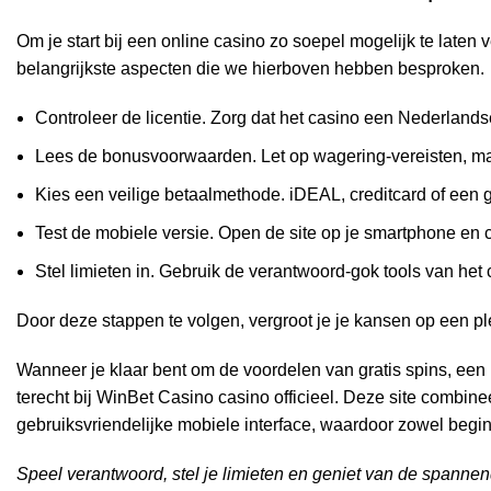
Om je start bij een online casino zo soepel mogelijk te laten 
belangrijkste aspecten die we hierboven hebben besproken.
Controleer de licentie. Zorg dat het casino een Nederlands
Lees de bonusvoorwaarden. Let op wagering‑vereisten, ma
Kies een veilige betaalmethode. iDEAL, creditcard of een 
Test de mobiele versie. Open de site op je smartphone en co
Stel limieten in. Gebruik de verantwoord‑gok tools van het 
Door deze stappen te volgen, vergroot je je kansen op een pl
Wanneer je klaar bent om de voordelen van gratis spins, ee
terecht bij
WinBet Casino casino officieel
. Deze site combinee
gebruiksvriendelijke mobiele interface, waardoor zowel beginn
Speel verantwoord, stel je limieten en geniet van de spannen