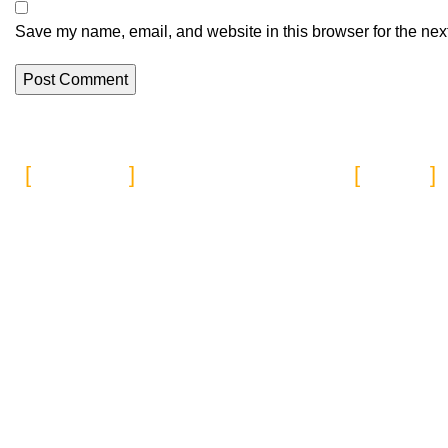
Save my name, email, and website in this browser for the nex
About Us
Pages
Introducing the H&S Worldwide a
Consulting
professional firm dedicated to providing a
Clients
wide array of consulting services tailored to
About Us
the unique needs of our clients. Our primary
mission is to empower businesses and
Blog
facilitate their success by offering a
Privacy Po
comprehensive range of consulting
solutions. Whether it’s guiding startups
Contact U
through their initial stages, overseeing
project execution, or nurturing sustainable