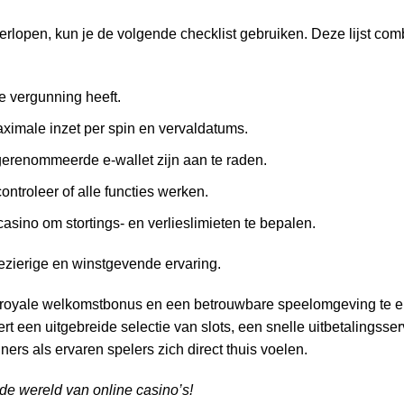
verlopen, kun je de volgende checklist gebruiken. Deze lijst com
e vergunning heeft.
ximale inzet per spin en vervaldatums.
gerenommeerde e‑wallet zijn aan te raden.
ntroleer of alle functies werken.
casino om stortings- en verlieslimieten te bepalen.
ezierige en winstgevende ervaring.
n royale welkomstbonus en een betrouwbare speelomgeving te er
rt een uitgebreide selectie van slots, een snelle uitbetalingsse
ers als ervaren spelers zich direct thuis voelen.
de wereld van online casino’s!