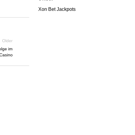
Xon Bet Jackpots
Older
olge im
 Casino