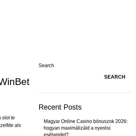
Search
SEARCH
 WinBet
Recent Posts
slot te
Magyar Online Casino bónuszok 2026:
tzelfde als
hogyan maximálizáld a nyerési
esélyeidet?