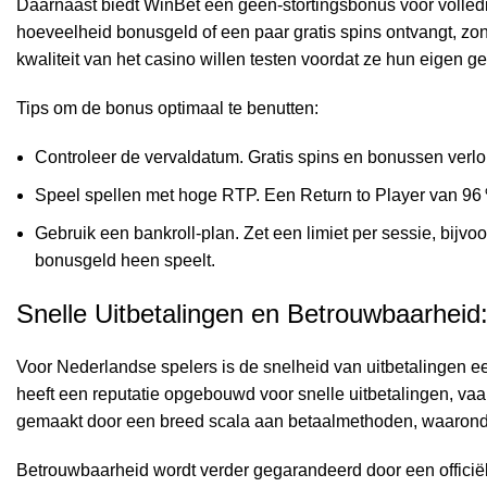
Daarnaast biedt WinBet een geen‑stortingsbonus voor volledig 
hoeveelheid bonusgeld of een paar gratis spins ontvangt, zond
kwaliteit van het casino willen testen voordat ze hun eigen ge
Tips om de bonus optimaal te benutten:
Controleer de vervaldatum. Gratis spins en bonussen verl
Speel spellen met hoge RTP. Een Return to Player van 96 %
Gebruik een bankroll‑plan. Zet een limiet per sessie, bijvo
bonusgeld heen speelt.
Snelle Uitbetalingen en Betrouwbaarheid
Voor Nederlandse spelers is de snelheid van uitbetalingen e
heeft een reputatie opgebouwd voor snelle uitbetalingen, va
gemaakt door een breed scala aan betaalmethoden, waaronder 
Betrouwbaarheid wordt verder gegarandeerd door een officiël