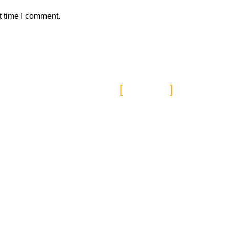
t time I comment.
Services
 Services
Business Start-up
Small Business
Marketing
Digital Business
licy
International Business
S
US Market Entry