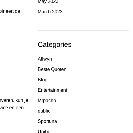
May 2023
bineert de
March 2023
Categories
Allwyn
Beste Quoten
Blog
Entertainment
varen, kun je
Mrpacho
rvice en een
public
Sportuna
Unibet