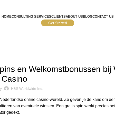
HOME
CONSULTING SERVICES
CLIENTS
ABOUT US
BLOG
CONTACT US
Get Started
BLOG
Spins en Welkomstbonussen bij
Casino
by
H&S Worldwide Inc.
 Nederlandse online casino‑wereld. Ze geven je de kans om een 
rofiteren van eventuele winsten. Een gratis spin werkt precies he
tor gedekt.