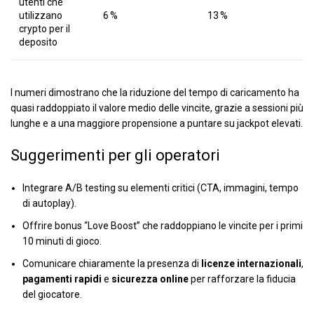
utenti che
utilizzano
6 %
13 %
crypto per il
deposito
I numeri dimostrano che la riduzione del tempo di caricamento ha
quasi raddoppiato il valore medio delle vincite, grazie a sessioni più
lunghe e a una maggiore propensione a puntare su jackpot elevati.
Suggerimenti per gli operatori
Integrare A/B testing su elementi critici (CTA, immagini, tempo
di autoplay).
Offrire bonus “Love Boost” che raddoppiano le vincite per i primi
10 minuti di gioco.
Comunicare chiaramente la presenza di
licenze internazionali
,
pagamenti rapidi
e
sicurezza online
per rafforzare la fiducia
del giocatore.