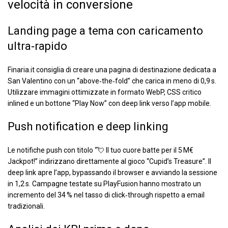
velocità in conversione
Landing page a tema con caricamento
ultra‑rapido
Finaria.it consiglia di creare una pagina di destinazione dedicata a
San Valentino con un “above‑the‑fold” che carica in meno di 0,9 s.
Utilizzare immagini ottimizzate in formato WebP, CSS critico
inlined e un bottone “Play Now” con deep link verso l’app mobile.
Push notification e deep linking
Le notifiche push con titolo “💘 Il tuo cuore batte per il 5 M€
Jackpot!” indirizzano direttamente al gioco “Cupid’s Treasure”. Il
deep link apre l’app, bypassando il browser e avviando la sessione
in 1,2 s. Campagne testate su PlayFusion hanno mostrato un
incremento del 34 % nel tasso di click‑through rispetto a email
tradizionali.