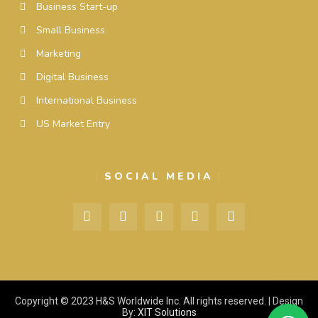
Business Start-up
Small Business
Marketing
Digital Business
International Business
US Market Entry
SOCIAL MEDIA
Copyright © 2023 H&S Worldwide Inc. All rights reserved. | Design
By:
XIT Solutions