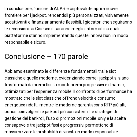
In conclusione, l’unione di AI, AR e criptovalute aprirà nuove
frontiere per i jackpot, rendendoli più personalizzati, visivamente
accattivanti e finanziariamente flessibili. I giocatori che seguiranno
le recensioni su Ciriesco.it saranno meglio informati su quali
piattaforme stanno implementando queste innovazioni in modo
responsabile e sicuro.
Conclusione – 170 parole
Abbiamo esaminato le differenze fondamentali tra le slot
classiche e quelle moderne, evidenziando come i jackpot si siano
trasformati da premi fissi a montepremi progressivi e dinamici,
ottimizzati per l’esperienza mobile. Il confronto di performance ha
mostrato che le slot classiche offrono velocità e consumo
energetico ridotti, mentre le moderne garantiscono RTP più alti,
bonus coinvolgenti e jackpot più consistenti. Le strategie di
gestione del bankroll, l’uso di promozioni mobile‑only e la scelta
consapevole tra jackpot fissi e progressivi permettono di
massimizzare le probabilità di vincita in modo responsabile.