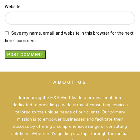
Website
Save my name, email, and website in this browser for the next
time I comment.
ABOUT US
Introducing the H&S Worldwide a professional firm
dedicated to providing a wide array of consulting services
tailored to the unique needs of our clients. Our primary
mission is to empower businesses and facilitate their
success by offering a comprehensive range of consulting
solutions. Whether it’s guiding startups through their initial