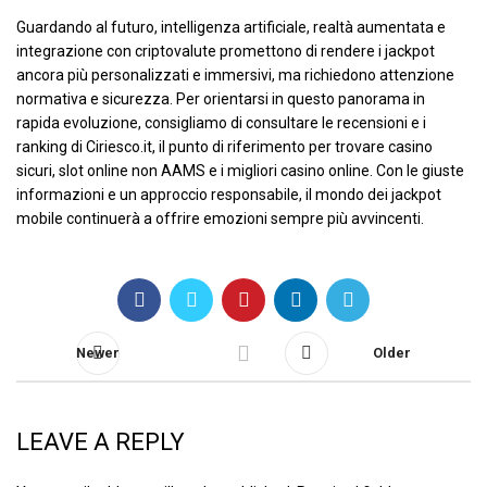
Guardando al futuro, intelligenza artificiale, realtà aumentata e
integrazione con criptovalute promettono di rendere i jackpot
ancora più personalizzati e immersivi, ma richiedono attenzione
normativa e sicurezza. Per orientarsi in questo panorama in
rapida evoluzione, consigliamo di consultare le recensioni e i
ranking di Ciriesco.it, il punto di riferimento per trovare casino
sicuri, slot online non AAMS e i migliori casino online. Con le giuste
informazioni e un approccio responsabile, il mondo dei jackpot
mobile continuerà a offrire emozioni sempre più avvincenti.
Newer
Older
LEAVE A REPLY