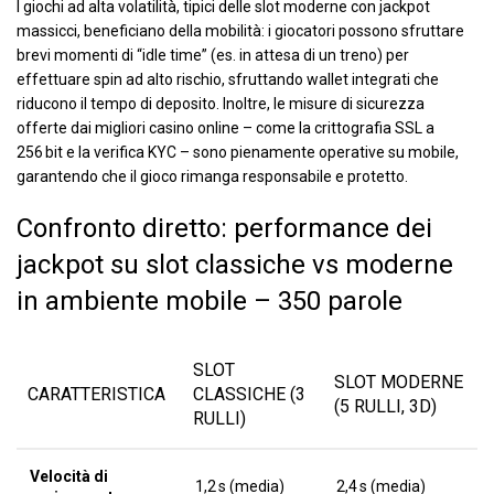
I giochi ad alta volatilità, tipici delle slot moderne con jackpot
massicci, beneficiano della mobilità: i giocatori possono sfruttare
brevi momenti di “idle time” (es. in attesa di un treno) per
effettuare spin ad alto rischio, sfruttando wallet integrati che
riducono il tempo di deposito. Inoltre, le misure di sicurezza
offerte dai migliori casino online – come la crittografia SSL a
256 bit e la verifica KYC – sono pienamente operative su mobile,
garantendo che il gioco rimanga responsabile e protetto.
Confronto diretto: performance dei
jackpot su slot classiche vs moderne
in ambiente mobile – 350 parole
SLOT
SLOT MODERNE
CARATTERISTICA
CLASSICHE (3
(5 RULLI, 3D)
RULLI)
Velocità di
1,2 s (media)
2,4 s (media)