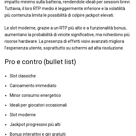
impatto minimo sulla batteria, rendendole ideali per sessioni brevi.
Tuttavia, il loro RTP medio è leggermente inferiore e la volatilità
più contenuta limita le possibilità di colpire jackpot elevati.
Le slot moderne, grazie a un RTP più alto e a funzionalità bonus,
aumentano la probabilità di vincite significative, ma richiedono più
risorse hardware. La presenza di effetti visivi avanzati migliora
l’esperienza utente, soprattutto su schermi ad alta risoluzione.
Pro e contro (bullet list)
Slot classiche
Caricamento immediato
Minor consumo energetico
Ideali per giocatori occasionali
Slot moderne
Jackpot progressivi più alti
Bonus interattivi e giri gratuiti