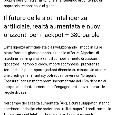
proprie sessioni su smartphone, mantenendo al contempo un
approccio responsabile al gioco.
Il futuro delle slot: intelligenza
artificiale, realtà aumentata e nuovi
orizzonti per i jackpot – 380 parole
L’intelligenza artificiale sta già rivoluzionando il modo in cui le
piattaforme di gioco personalizzano le offerte. Algoritmi di
machine learning analizzano il comportamento di ciascun
giocatore – tempo di gioco, importi scommessi, preferenze
tematiche – per proporre jackpot dinamici su misura. Un utente
che predilige temi fantasy potrebbe ricevere un “Dragon’s
Treasure” con un montepremi incrementato del 15 % rispetto al
jackpot standard, aumentando l’engagement senza alterare le
regole di base.
Nel campo della realtà aumentata (AR), alcuni sviluppatori stanno
sperimentando slot che proiettano i rulli su superfici reali tramite la
fotocamera del telefono. Immaginate di puntare il vostro