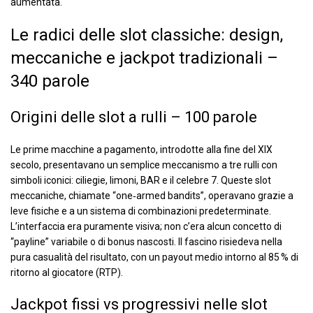
aumentata.
Le radici delle slot classiche: design,
meccaniche e jackpot tradizionali –
340 parole
Origini delle slot a rulli – 100 parole
Le prime macchine a pagamento, introdotte alla fine del XIX
secolo, presentavano un semplice meccanismo a tre rulli con
simboli iconici: ciliegie, limoni, BAR e il celebre 7. Queste slot
meccaniche, chiamate “one‑armed bandits”, operavano grazie a
leve fisiche e a un sistema di combinazioni predeterminate.
L’interfaccia era puramente visiva; non c’era alcun concetto di
“payline” variabile o di bonus nascosti. Il fascino risiedeva nella
pura casualità del risultato, con un payout medio intorno al 85 % di
ritorno al giocatore (RTP).
Jackpot fissi vs progressivi nelle slot