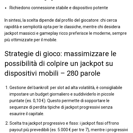
Richiedono connessione stabile e dispositivo potente
In sintesi, la scelta dipende dal profilo del giocatore: chi cerca
rapidità e semplicità opta per le classiche, mentre chi desidera
jackpot massicci e gameplay ricco preferisce le moderne, sempre
più ottimizzate per il mobile.
Strategie di gioco: massimizzare le
possibilità di colpire un jackpot su
dispositivi mobili – 280 parole
Gestione del bankroll: per slot ad alta volatilità, è consigliabile
impostare un budget giornaliero e suddividerlo in piccole
puntate (es. 0,10 €). Questo permette di sopportare le
sequenze di perdita tipiche di jackpot progressivi senza
esaurire il capitale.
Scelta tra jackpot progressivo e fisso: i jackpot fissi offrono
payout più prevedibili (es. 5.000 € per tre 7), mentre i progressivi