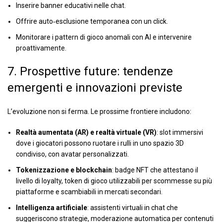
Inserire banner educativi nelle chat.
Offrire auto‑esclusione temporanea con un click.
Monitorare i pattern di gioco anomali con AI e intervenire
proattivamente.
7. Prospettive future: tendenze
emergenti e innovazioni previste
L’evoluzione non si ferma. Le prossime frontiere includono:
Realtà aumentata (AR) e realtà virtuale (VR)
: slot immersivi
dove i giocatori possono ruotare i rulli in uno spazio 3D
condiviso, con avatar personalizzati.
Tokenizzazione e blockchain
: badge NFT che attestano il
livello di loyalty, token di gioco utilizzabili per scommesse su più
piattaforme e scambiabili in mercati secondari.
Intelligenza artificiale
: assistenti virtuali in chat che
suggeriscono strategie, moderazione automatica per contenuti