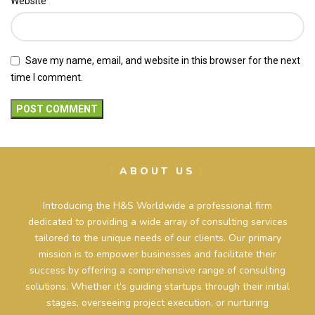
Website
Save my name, email, and website in this browser for the next
time I comment.
ABOUT US
Introducing the H&S Worldwide a professional firm
dedicated to providing a wide array of consulting services
tailored to the unique needs of our clients. Our primary
mission is to empower businesses and facilitate their
success by offering a comprehensive range of consulting
solutions. Whether it’s guiding startups through their initial
stages, overseeing project execution, or nurturing