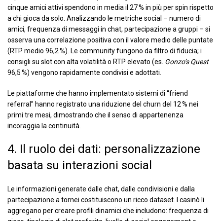
cinque amici attivi spendono in media il 27 % in più per spin rispetto
a chi gioca da solo. Analizzando le metriche social – numero di
amici, frequenza di messaggi in chat, partecipazione a gruppi – si
osserva una correlazione positiva con il valore medio delle puntate
(RTP medio 96,2 %). Le community fungono da filtro di fiducia; i
consigli su slot con alta volatilità o RTP elevato (es.
Gonzo’s Quest
96,5 %) vengono rapidamente condivisi e adottati.
Le piattaforme che hanno implementato sistemi di “friend
referral” hanno registrato una riduzione del churn del 12 % nei
primi tre mesi, dimostrando che il senso di appartenenza
incoraggia la continuità.
4. Il ruolo dei dati: personalizzazione
basata su interazioni social
Le informazioni generate dalle chat, dalle condivisioni e dalla
partecipazione a tornei costituiscono un ricco dataset. I casinò li
aggregano per creare profili dinamici che includono: frequenza di