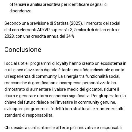
offensivi e analisi predittiva per identificare segnali di
dipendenza.
Secondo una previsione di Statista (2025), il mercato dei social
slot con elementi AR/VR supererà i 3,2 miliardi di dollari entro il
2028, con una crescita annua del 34 %.
Conclusione
I social slot e i programmi di loyalty hanno creato un ecosistema in
cui il gioco d’azzardo digitale è tanto una sfida individuale quanto
un’esperienza di community. La sinergia tra funzionalità social,
meccaniche di gamification e ricompense personalizzate ha
dimostrato di aumentare il valore medio dei giocatori, ridurre il
churn e generare ritorni economici significativi. Per gli operatori, la
chiave del futuro risiede nell’investire in community genuine,
sviluppare programmi di fedeltà ben strutturati e mantenere alti
standard di responsabilità.
Chi desidera confrontare le offerte più innovative e responsabili