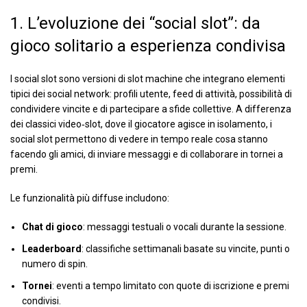
1. L’evoluzione dei “social slot”: da
gioco solitario a esperienza condivisa
I social slot sono versioni di slot machine che integrano elementi
tipici dei social network: profili utente, feed di attività, possibilità di
condividere vincite e di partecipare a sfide collettive. A differenza
dei classici video‑slot, dove il giocatore agisce in isolamento, i
social slot permettono di vedere in tempo reale cosa stanno
facendo gli amici, di inviare messaggi e di collaborare in tornei a
premi.
Le funzionalità più diffuse includono:
Chat di gioco
: messaggi testuali o vocali durante la sessione.
Leaderboard
: classifiche settimanali basate su vincite, punti o
numero di spin.
Tornei
: eventi a tempo limitato con quote di iscrizione e premi
condivisi.