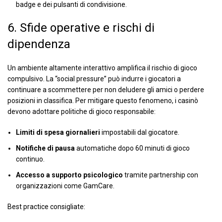
badge e dei pulsanti di condivisione.
6. Sfide operative e rischi di
dipendenza
Un ambiente altamente interattivo amplifica il rischio di gioco
compulsivo. La “social pressure” può indurre i giocatori a
continuare a scommettere per non deludere gli amici o perdere
posizioni in classifica. Per mitigare questo fenomeno, i casinò
devono adottare politiche di gioco responsabile:
Limiti di spesa giornalieri
impostabili dal giocatore.
Notifiche di pausa
automatiche dopo 60 minuti di gioco
continuo.
Accesso a supporto psicologico
tramite partnership con
organizzazioni come GamCare.
Best practice consigliate: