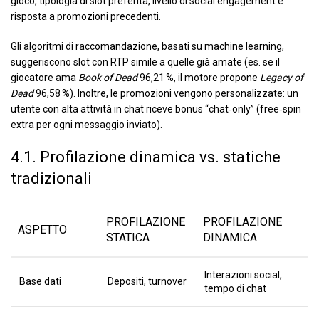
gioco, tipologia di slot preferita, livello di social engagement e
risposta a promozioni precedenti.
Gli algoritmi di raccomandazione, basati su machine learning,
suggeriscono slot con RTP simile a quelle già amate (es. se il
giocatore ama
Book of Dead
96,21 %, il motore propone
Legacy of
Dead
96,58 %). Inoltre, le promozioni vengono personalizzate: un
utente con alta attività in chat riceve bonus “chat‑only” (free‑spin
extra per ogni messaggio inviato).
4.1. Profilazione dinamica vs. statiche
tradizionali
PROFILAZIONE
PROFILAZIONE
ASPETTO
STATICA
DINAMICA
Interazioni social,
Base dati
Depositi, turnover
tempo di chat