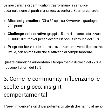
Le meccaniche di gamification trasformano la semplice
accumulazione di punti in una vera avventura. Esempi concreti:
Missioni giornaliere
: “Gira 50 spin su
Starburst
e guadagna
200 punti”.
Challenge collaborative
: gruppi di 5 amici devono totalizzare
10 000 € di turnover per sbloccare un bonus comune del 50 %.
Progress bar visibile
: barra di avanzamento verso il prossimo
livello, con animazioni che si attivano al completamento.
Queste dinamiche aumentano il tempo medio di gioco del 22 % e
riducono il churn del 15 %.
3. Come le community influenzano le
scelte di gioco: insight
comportamentali
Il “peer influence” è un driver potente: gli utenti che hanno almeno