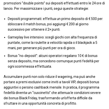
promozioni “double points” sui depositi effettuati entro le 24 ore di
lancio. Per massimizzare i punti, segui queste strategie:
Depositi programmati: effettua un primo deposito di € 500 per
sbloccare il match bonus, poi aggiungi € 200 al giorno
successivo per ottenere il 2× punti.
Gameplay live intensivo: scegli giochi con alta frequenza di
puntate, come la roulette a velocità rapida o il blackjack a 5
mani, per generare più punti per ora di gioco.
Bonus “no‑deposit”: alcuni operatori regalano 10 € di bonus
senza deposito, ma concedono comunque punti fedeltà per
ogni scommessa effettuata.
Accumulare punti non solo riduce il wagering, ma può anche
portare a premi esclusivi come inviti a tavoli VIP, depositi bonus
aggiuntivi o persino cashback mensile. In pratica, il programma
fedeltà diventa un “cuscinetto” che attenua le condizioni severe
dei bonus Black Friday, trasformando un’offerta difficile da
sfruttare in una opportunità concreta di profitto.