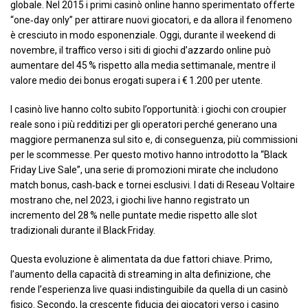
globale. Nel 2015 i primi casinò online hanno sperimentato offerte
“one‑day only” per attirare nuovi giocatori, e da allora il fenomeno
è cresciuto in modo esponenziale. Oggi, durante il weekend di
novembre, il traffico verso i siti di giochi d’azzardo online può
aumentare del 45 % rispetto alla media settimanale, mentre il
valore medio dei bonus erogati supera i € 1.200 per utente.
I casinò live hanno colto subito l’opportunità: i giochi con croupier
reale sono i più redditizi per gli operatori perché generano una
maggiore permanenza sul sito e, di conseguenza, più commissioni
per le scommesse. Per questo motivo hanno introdotto la “Black
Friday Live Sale”, una serie di promozioni mirate che includono
match bonus, cash‑back e tornei esclusivi. I dati di Reseau Voltaire
mostrano che, nel 2023, i giochi live hanno registrato un
incremento del 28 % nelle puntate medie rispetto alle slot
tradizionali durante il Black Friday.
Questa evoluzione è alimentata da due fattori chiave. Primo,
l’aumento della capacità di streaming in alta definizione, che
rende l’esperienza live quasi indistinguibile da quella di un casinò
fisico. Secondo, la crescente fiducia dei giocatori verso i casino