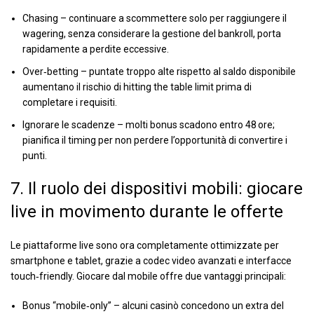
Chasing – continuare a scommettere solo per raggiungere il
wagering, senza considerare la gestione del bankroll, porta
rapidamente a perdite eccessive.
Over‑betting – puntate troppo alte rispetto al saldo disponibile
aumentano il rischio di hitting the table limit prima di
completare i requisiti.
Ignorare le scadenze – molti bonus scadono entro 48 ore;
pianifica il timing per non perdere l’opportunità di convertire i
punti.
7. Il ruolo dei dispositivi mobili: giocare
live in movimento durante le offerte
Le piattaforme live sono ora completamente ottimizzate per
smartphone e tablet, grazie a codec video avanzati e interfacce
touch‑friendly. Giocare dal mobile offre due vantaggi principali:
Bonus “mobile‑only” – alcuni casinò concedono un extra del