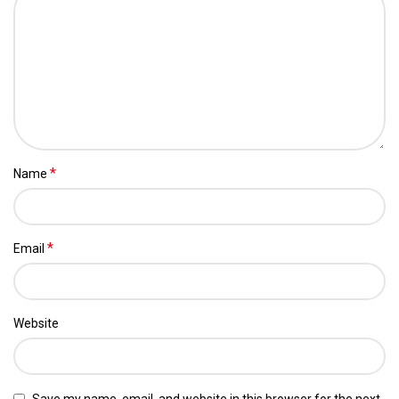
*
Name
*
Email
Website