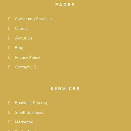
PAGES
Consulting Services
Clients
About Us
Blog
Privacy Policy
Contact US
SERVICES
Business Start-up
Small Business
Marketing