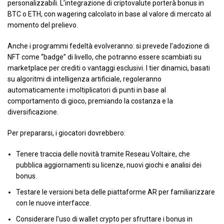
personalizzabili. L’integrazione di criptovalute porterà bonus in
BTC o ETH, con wagering calcolato in base al valore di mercato al
momento del prelievo.
Anche i programmi fedeltà evolveranno: si prevede l’adozione di
NFT come “badge” di livello, che potranno essere scambiati su
marketplace per crediti o vantaggi esclusivi. I tier dinamici, basati
su algoritmi di intelligenza artificiale, regoleranno
automaticamente i moltiplicatori di punti in base al
comportamento di gioco, premiando la costanza e la
diversificazione.
Per prepararsi, i giocatori dovrebbero:
Tenere traccia delle novità tramite Reseau Voltaire, che
pubblica aggiornamenti su licenze, nuovi giochi e analisi dei
bonus.
Testare le versioni beta delle piattaforme AR per familiarizzare
con le nuove interfacce.
Considerare l’uso di wallet crypto per sfruttare i bonus in