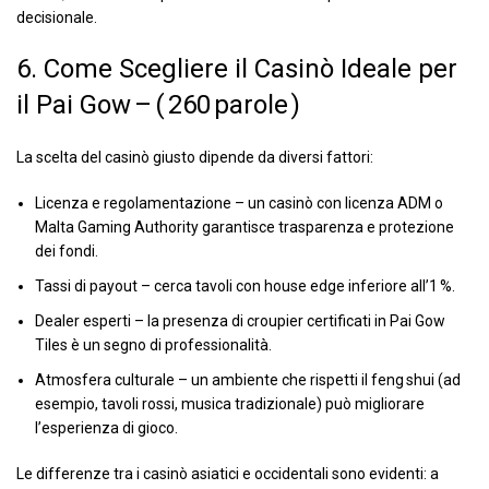
decisionale.
6. Come Scegliere il Casinò Ideale per
il Pai Gow – ( 260 parole )
La scelta del casinò giusto dipende da diversi fattori:
Licenza e regolamentazione – un casinò con licenza ADM o
Malta Gaming Authority garantisce trasparenza e protezione
dei fondi.
Tassi di payout – cerca tavoli con house edge inferiore all’1 %.
Dealer esperti – la presenza di croupier certificati in Pai Gow
Tiles è un segno di professionalità.
Atmosfera culturale – un ambiente che rispetti il feng shui (ad
esempio, tavoli rossi, musica tradizionale) può migliorare
l’esperienza di gioco.
Le differenze tra i casinò asiatici e occidentali sono evidenti: a