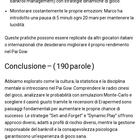
bankroll management) con strategie dinamiche di gioco.
Monitorare costantemente le proprie emozioni: Marco ha
introdotto una pausa di 5 minuti ogni 20 mani per mantenere la
lucidità.
Queste pratiche possono essere replicate da altri giocatori italiani
o internazionali che desiderano migliorare il proprio rendimento
nel Pai Gow.
Conclusione – ( 190 parole )
Abbiamo esplorato come la cultura, la statistica e la disciplina
mentale si intrecciano nel Pai Gow. Comprendere le radici cinesi
del gioco, analizzare le probabilità con simulazioni Monte‑Carlo e
scegliere il casinò giusto tramite le recensioni di Erapermed sono
passaggi fondamentali per aumentare le proprie chance di
successo. Le strategie “Set‑and‑Forget” e “Dynamic Play” offrono
approcci diversi, adatti a profili di rischio diversi, mentre la gestione
responsabile del bankroll e la consapevolezza psicologica
garantiscono un’esperienza di gioco sana.