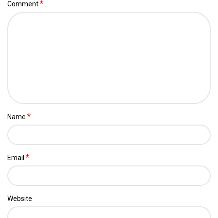
*
Comment
*
Name
*
Email
Website