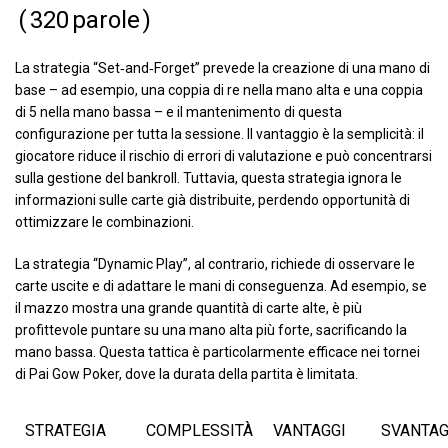
( 320 parole )
La strategia “Set‑and‑Forget” prevede la creazione di una mano di
base – ad esempio, una coppia di re nella mano alta e una coppia
di 5 nella mano bassa – e il mantenimento di questa
configurazione per tutta la sessione. Il vantaggio è la semplicità: il
giocatore riduce il rischio di errori di valutazione e può concentrarsi
sulla gestione del bankroll. Tuttavia, questa strategia ignora le
informazioni sulle carte già distribuite, perdendo opportunità di
ottimizzare le combinazioni.
La strategia “Dynamic Play”, al contrario, richiede di osservare le
carte uscite e di adattare le mani di conseguenza. Ad esempio, se
il mazzo mostra una grande quantità di carte alte, è più
profittevole puntare su una mano alta più forte, sacrificando la
mano bassa. Questa tattica è particolarmente efficace nei tornei
di Pai Gow Poker, dove la durata della partita è limitata.
STRATEGIA
COMPLESSITÀ
VANTAGGI
SVANTAG