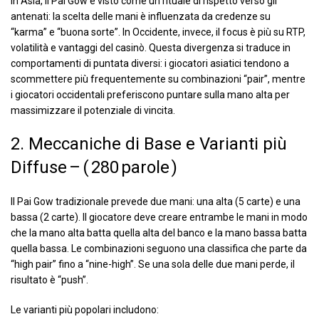
In Asia, il Pai Gow è visto come un rituale di rispetto verso gli
antenati: la scelta delle mani è influenzata da credenze su
“karma” e “buona sorte”. In Occidente, invece, il focus è più su RTP,
volatilità e vantaggi del casinò. Questa divergenza si traduce in
comportamenti di puntata diversi: i giocatori asiatici tendono a
scommettere più frequentemente su combinazioni “pair”, mentre
i giocatori occidentali preferiscono puntare sulla mano alta per
massimizzare il potenziale di vincita.
2. Meccaniche di Base e Varianti più
Diffuse – ( 280 parole )
Il Pai Gow tradizionale prevede due mani: una alta (5 carte) e una
bassa (2 carte). Il giocatore deve creare entrambe le mani in modo
che la mano alta batta quella alta del banco e la mano bassa batta
quella bassa. Le combinazioni seguono una classifica che parte da
“high pair” fino a “nine-high”. Se una sola delle due mani perde, il
risultato è “push”.
Le varianti più popolari includono: