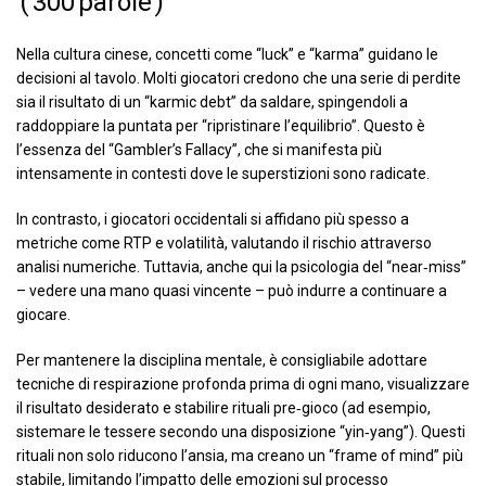
( 300 parole )
Nella cultura cinese, concetti come “luck” e “karma” guidano le
decisioni al tavolo. Molti giocatori credono che una serie di perdite
sia il risultato di un “karmic debt” da saldare, spingendoli a
raddoppiare la puntata per “ripristinare l’equilibrio”. Questo è
l’essenza del “Gambler’s Fallacy”, che si manifesta più
intensamente in contesti dove le superstizioni sono radicate.
In contrasto, i giocatori occidentali si affidano più spesso a
metriche come RTP e volatilità, valutando il rischio attraverso
analisi numeriche. Tuttavia, anche qui la psicologia del “near‑miss”
– vedere una mano quasi vincente – può indurre a continuare a
giocare.
Per mantenere la disciplina mentale, è consigliabile adottare
tecniche di respirazione profonda prima di ogni mano, visualizzare
il risultato desiderato e stabilire rituali pre‑gioco (ad esempio,
sistemare le tessere secondo una disposizione “yin‑yang”). Questi
rituali non solo riducono l’ansia, ma creano un “frame of mind” più
stabile, limitando l’impatto delle emozioni sul processo