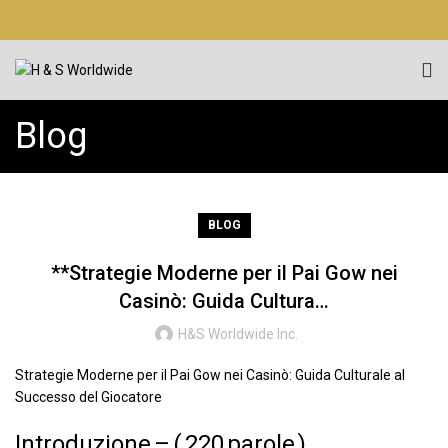
Blog
BLOG
**Strategie Moderne per il Pai Gow nei
Casinò: Guida Cultura…
H&S Worldwide Inc.
Strategie Moderne per il Pai Gow nei Casinò: Guida Culturale al
Successo del Giocatore
Introduzione – ( 220 parole )