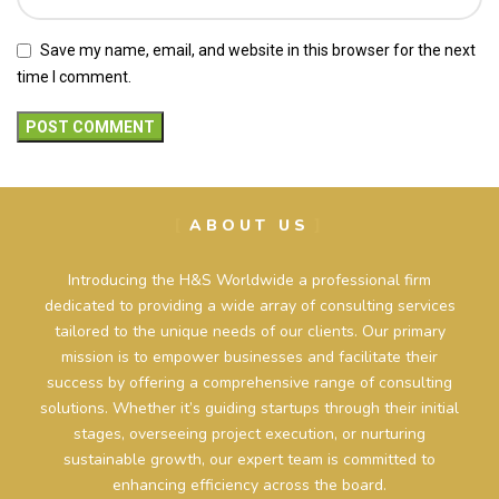
Save my name, email, and website in this browser for the next
time I comment.
ABOUT US
Introducing the H&S Worldwide a professional firm
dedicated to providing a wide array of consulting services
tailored to the unique needs of our clients. Our primary
mission is to empower businesses and facilitate their
success by offering a comprehensive range of consulting
solutions. Whether it’s guiding startups through their initial
stages, overseeing project execution, or nurturing
sustainable growth, our expert team is committed to
enhancing efficiency across the board.