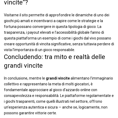
vincite”?
Visitarne il sito permette di approfondire le dinamiche di uno dei
giochi più amati e incentivarci a capire come le strategie e la
fortuna possano convergere in questa tipologia di gioco. La
trasparenza, i payout elevati e l’accessibilità globale fanno di
questa piattaforma un esempio di come i giochi dal vivo possano
creare opportunità di vincita significative, senza tuttavia perdere di
vista l’importanza di un gioco responsabile.
Concludendo: tra mito e realtà delle
grandi vincite
In conclusione, mentre le
grandi vincite
alimentano l’immaginario
collettivo e rappresentano la meta di molti giocatori, è
fondamentale approcciare al gioco d’azzardo online con
consapevolezza e responsabilità. Le piattaforme regolamentate e
i giochi trasparenti, come quelli illustrati nel settore, offrono
un’esperienza autentica e sicura — anche se, logicamente, non
possono garantire vittorie certe.