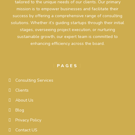
tailored to the unique needs of our clients. Our primary
mission is to empower businesses and facilitate their
success by offering a comprehensive range of consulting
solutions. Whether it’s guiding startups through their initial
stages, overseeing project execution, or nurturing
sustainable growth, our expert team is committed to
enhancing efficiency across the board.
PAGES
Consulting Services
Clients
About Us
Blog
Privacy Policy
Contact US