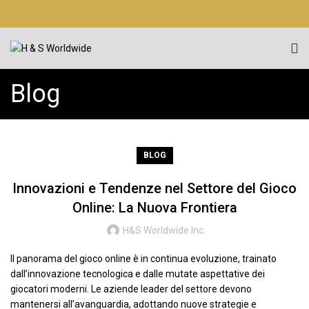
Blog
BLOG
Innovazioni e Tendenze nel Settore del Gioco
Online: La Nuova Frontiera
H&S Worldwide Inc.
Il panorama del gioco online è in continua evoluzione, trainato
dall’innovazione tecnologica e dalle mutate aspettative dei
giocatori moderni. Le aziende leader del settore devono
mantenersi all’avanguardia, adottando nuove strategie e