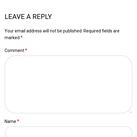
LEAVE A REPLY
Your email address will not be published.
Required fields are
*
marked
*
Comment
*
Name