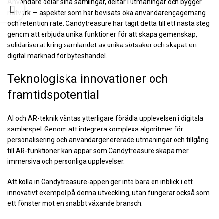
Användare delar sina samlingar, deltar i utmaningar och bygger
nätverk — aspekter som har bevisats öka användarengagemang
och retention rate. Candytreasure har tagit detta till ett nästa steg
genom att erbjuda unika funktioner för att skapa gemenskap,
solidariserat kring samlandet av unika sötsaker och skapat en
digital marknad för byteshandel.
Teknologiska innovationer och
framtidspotential
AI och AR-teknik väntas ytterligare förädla upplevelsen i digitala
samlarspel. Genom att integrera komplexa algoritmer för
personalisering och användargenererade utmaningar och tillgång
till AR-funktioner kan appar som Candytreasure skapa mer
immersiva och personliga upplevelser.
Att kolla in Candytreasure-appen ger inte bara en inblick i ett
innovativt exempel på denna utveckling, utan fungerar också som
ett fönster mot en snabbt växande bransch.