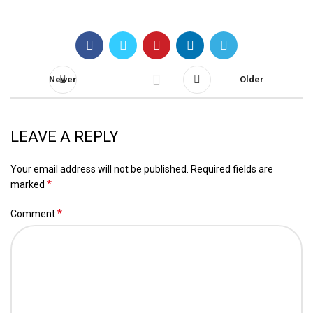
Newer
Older
LEAVE A REPLY
Your email address will not be published.
Required fields are
*
marked
*
Comment