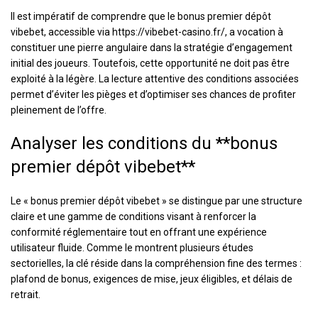
Il est impératif de comprendre que le bonus premier dépôt
vibebet, accessible via
https://vibebet-casino.fr/
, a vocation à
constituer une pierre angulaire dans la stratégie d’engagement
initial des joueurs. Toutefois, cette opportunité ne doit pas être
exploité à la légère. La lecture attentive des conditions associées
permet d’éviter les pièges et d’optimiser ses chances de profiter
pleinement de l’offre.
Analyser les conditions du **bonus
premier dépôt vibebet**
Le « bonus premier dépôt vibebet » se distingue par une structure
claire et une gamme de conditions visant à renforcer la
conformité réglementaire tout en offrant une expérience
utilisateur fluide. Comme le montrent plusieurs études
sectorielles, la clé réside dans la compréhension fine des termes :
plafond de bonus, exigences de mise, jeux éligibles, et délais de
retrait.