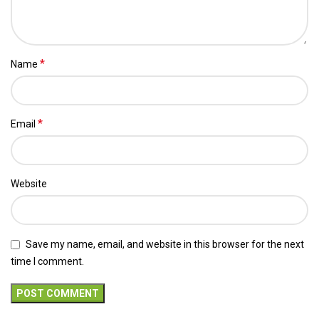
*
Name
*
Email
Website
Save my name, email, and website in this browser for the next
time I comment.