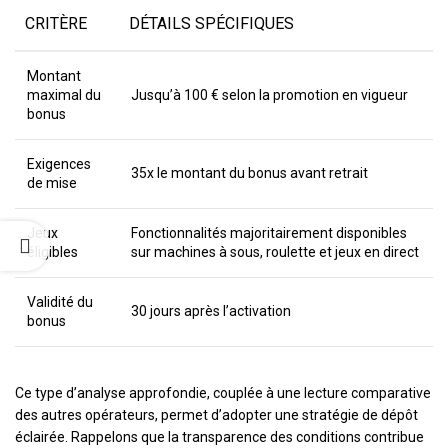
CRITÈRE
DÉTAILS SPÉCIFIQUES
Montant
maximal du
Jusqu’à 100 € selon la promotion en vigueur
bonus
Exigences
35x le montant du bonus avant retrait
de mise
Jeux
Fonctionnalités majoritairement disponibles
éligibles
sur machines à sous, roulette et jeux en direct
Validité du
30 jours après l’activation
bonus
Ce type d’analyse approfondie, couplée à une lecture comparative
des autres opérateurs, permet d’adopter une stratégie de dépôt
éclairée. Rappelons que la transparence des conditions contribue