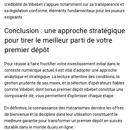
crédibilité de Vibebet s’appuie notamment sur sa transparence et
sa législation conforme, éléments fondamentaux pour les joueurs
exigeants.
Conclusion : une approche stratégique
pour tirer le meilleur parti de votre
premier dépôt
Pour réussir à faire fructifier votre investissement initial dans le
contexte numérique actuel, il est vital d’adopter une approche
analytique et stratégique. La lecture attentive des conditions, la
gestion prudente de ses mises, et la sélection d’opérateurs fiables
comme Vibebet, dont bonus premier dépôt vibebet constitue une
composante clé, vous permettent d’optimiser chaque étape.
En définitive, la connaissance des mécanismes derrière les offres
de bienvenue et la discipline dans leur utilisation constituent la
meilleure garantie pour transformer un premier dépôt en succès
durable dans le monde du jeu en ligne.