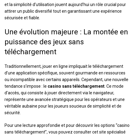
et la simplicité d’utilisation jouent aujourd’hui un rôle crucial pour
attirer un public diversifié tout en garantissant une expérience
sécurisée et fiable.
Une évolution majeure : La montée en
puissance des jeux sans
téléchargement
Traditionnellement, jouer en ligne impliquait le téléchargement
d’une application spécifique, souvent gourmande en ressources
ou incompatible avec certains appareils. Cependant, une nouvelle
tendance s’impose : le
casino sans téléchargement
. Ce mode
d’accès, qui consiste à jouer directement via le navigateur,
représente une avancée stratégique pour les opérateurs et une
véritable aubaine pour les joueurs soucieux de simplicité et de
sécurité.
Pour une lecture approfondie et pour découvrir les options “casino
sans téléchargement”, vous pouvez consulter cet
site spécialisé