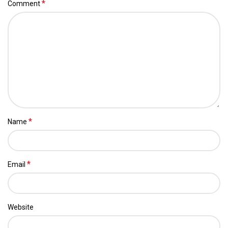
*
Comment
*
Name
*
Email
Website