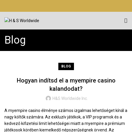
Blog
BLOG
Hogyan indítsd el a myempire casino
kalandodat?
H&S Worldwide Inc.
A myempire casino élménye számos izgalmas lehetőséget kínál a
nagy költők számára. Az exkluzív játékok, a VIP programok és a
kedvező kifizetési limit lehetőségei miatt a myempire a prémium
játékosok körében kiemelkedő népszerűségnek örvend. Az