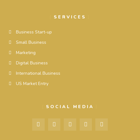
SERVICES
Business Start-up
Small Business
Marketing
Digital Business
International Business
US Market Entry
SOCIAL MEDIA