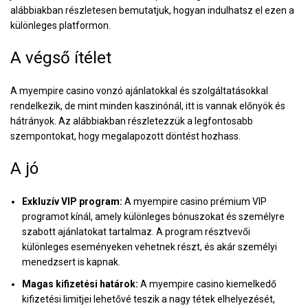
alábbiakban részletesen bemutatjuk, hogyan indulhatsz el ezen a
különleges platformon.
A végső ítélet
A myempire casino vonzó ajánlatokkal és szolgáltatásokkal
rendelkezik, de mint minden kaszinónál, itt is vannak előnyök és
hátrányok. Az alábbiakban részletezzük a legfontosabb
szempontokat, hogy megalapozott döntést hozhass.
A jó
Exkluzív VIP program:
A myempire casino prémium VIP
programot kínál, amely különleges bónuszokat és személyre
szabott ajánlatokat tartalmaz. A program résztvevői
különleges eseményeken vehetnek részt, és akár személyi
menedzsert is kapnak.
Magas kifizetési határok:
A myempire casino kiemelkedő
kifizetési limitjei lehetővé teszik a nagy tétek elhelyezését,