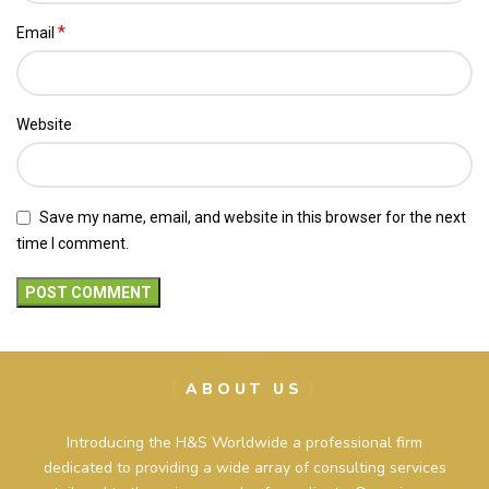
*
Email
Website
Save my name, email, and website in this browser for the next
time I comment.
ABOUT US
Introducing the H&S Worldwide a professional firm
dedicated to providing a wide array of consulting services