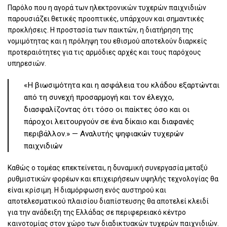
Παρόλο που η αγορά των ηλεκτρονικών τυχερών παιχνιδιών
παρουσιάζει θετικές προοπτικές, υπάρχουν και σημαντικές
προκλήσεις. Η προστασία των παικτών, η διατήρηση της
νομιμότητας και η πρόληψη του εθισμού αποτελούν διαρκείς
προτεραιότητες για τις αρμόδιες αρχές και τους παρόχους
υπηρεσιών.
«Η βιωσιμότητα και η ασφάλεια του κλάδου εξαρτώνται
από τη συνεχή προσαρμογή και τον έλεγχο,
διασφαλίζοντας ότι τόσο οι παίκτες όσο και οι
πάροχοι λειτουργούν σε ένα δίκαιο και διαφανές
περιβάλλον.» — Αναλυτής ψηφιακών τυχερών
παιχνιδιών
Καθώς ο τομέας επεκτείνεται, η δυναμική συνεργασία μεταξύ
ρυθμιστικών φορέων και επιχειρήσεων υψηλής τεχνολογίας θα
είναι κρίσιμη. Η διαμόρφωση ενός αυστηρού και
αποτελεσματικού πλαισίου διαπίστευσης θα αποτελεί κλειδί
για την ανάδειξη της Ελλάδας σε περιφερειακό κέντρο
καινοτομίας στον χώρο των διαδικτυακών τυχερών παιχνιδιών.