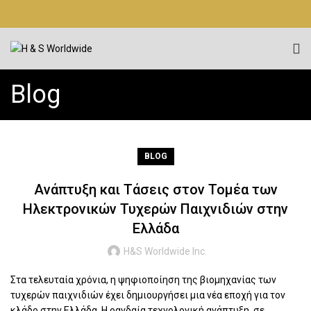
Blog
BLOG
Ανάπτυξη και Τάσεις στον Τομέα των
Ηλεκτρονικών Τυχερών Παιχνιδιών στην
Ελλάδα
H&S Worldwide Inc.
Στα τελευταία χρόνια, η ψηφιοποίηση της βιομηχανίας των
τυχερών παιχνιδιών έχει δημιουργήσει μια νέα εποχή για τον
κλάδο στην Ελλάδα. Η ραγδαία τεχνολογική ανάπτυξη, σε