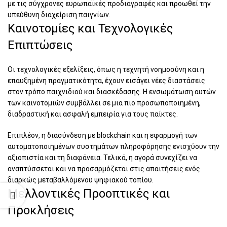
με τις σύγχρονες ευρωπαϊκές προδιαγραφές και προωθεί την
υπεύθυνη διαχείριση παιγνίων.
Καινοτομίες και Τεχνολογικές
Επιπτώσεις
Οι τεχνολογικές εξελίξεις, όπως η τεχνητή νοημοσύνη και η
επαυξημένη πραγματικότητα, έχουν εισάγει νέες διαστάσεις
στον τρόπο παιχνιδιού και διασκέδασης. Η ενσωμάτωση αυτών
των καινοτομιών συμβάλλει σε μια πιο προσωποποιημένη,
διαδραστική και ασφαλή εμπειρία για τους παίκτες.
Επιπλέον, η διασύνδεση με blockchain και η εφαρμογή των
αυτοματοποιημένων συστημάτων πληροφόρησης ενισχύουν την
αξιοπιστία και τη διαφάνεια. Τελικά, η αγορά συνεχίζει να
αναπτύσσεται και να προσαρμόζεται στις απαιτήσεις ενός
διαρκώς μεταβαλλόμενου ψηφιακού τοπίου.
Μελλοντικές Προοπτικές και
Προκλήσεις