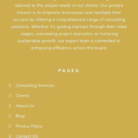
tailored to the unique needs of our clients. Our primary
mission is to empower businesses and facilitate their
success by offering a comprehensive range of consulting
solutions. Whether it’s guiding startups through their initial
stages, overseeing project execution, or nurturing
sustainable growth, our expert team is committed to
enhancing efficiency across the board.
PAGES
Consulting Services
Clients
About Us
Blog
Privacy Policy
Contact US