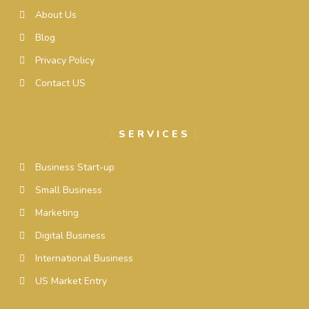
About Us
Blog
Privacy Policy
Contact US
SERVICES
Business Start-up
Small Business
Marketing
Digital Business
International Business
US Market Entry