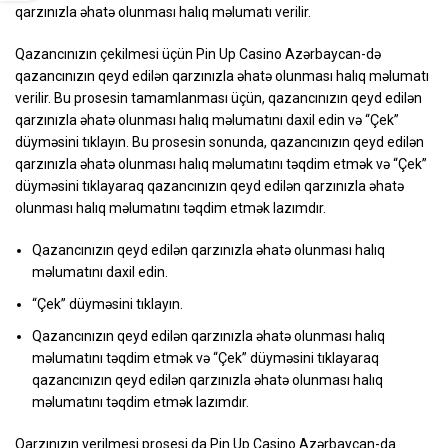
qarzınızla əhatə olunması halıq məlumatı verilir.
Qazancınızın çekilmesi üçün Pin Up Casino Azərbaycan-də
qazancınızın qeyd edilən qarzınızla əhatə olunması halıq məlumatı
verilir. Bu prosesin tamamlanması üçün, qazancınızın qeyd edilən
qarzınızla əhatə olunması halıq məlumatını daxil edin və “Çek”
düyməsini tıklayın. Bu prosesin sonunda, qazancınızın qeyd edilən
qarzınızla əhatə olunması halıq məlumatını təqdim etmək və “Çek”
düyməsini tıklayaraq qazancınızın qeyd edilən qarzınızla əhatə
olunması halıq məlumatını təqdim etmək lazımdır.
Qazancınızın qeyd edilən qarzınızla əhatə olunması halıq
məlumatını daxil edin.
“Çek” düyməsini tıklayın.
Qazancınızın qeyd edilən qarzınızla əhatə olunması halıq
məlumatını təqdim etmək və “Çek” düyməsini tıklayaraq
qazancınızın qeyd edilən qarzınızla əhatə olunması halıq
məlumatını təqdim etmək lazımdır.
Qarzınızın verilmesi prosesi da Pin Up Casino Azərbaycan-da