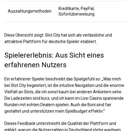
Kreditkarte, PayPal,
Auszahlungsmethoden
Sofortüberweisung
Diese Übersicht zeigt: Slot City hat sich als verlässliche und
attraktive Plattform für deutsche Spieler etabliert.
Spielererlebnis: Aus Sicht eines
erfahrenen Nutzers
Ein erfahrener Spieler beschreibt das Spielgefühl so: „Was mich
bei Slot City begeistert, ist die intuitive Navigation und die enorme
Vielfalt an Slots, die ich sonst kaum bei anderen Anbietern sehe.
Die Ladezeiten sind kurz, und ich kann im Live-Casino spannende
Runden mit echten Dealern spielen. Auch die Boni sind fair
gestaltet und unterstützen mein Spielbudget effektiv.“
Dieses Feedback unterstreicht die Qualität der Plattform und
erklärt, warum die Nutzerzahlen in Deutschland stetig wachsen.