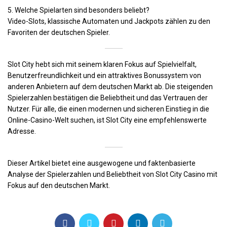
5. Welche Spielarten sind besonders beliebt?
Video-Slots, klassische Automaten und Jackpots zählen zu den
Favoriten der deutschen Spieler.
Slot City hebt sich mit seinem klaren Fokus auf Spielvielfalt,
Benutzerfreundlichkeit und ein attraktives Bonussystem von
anderen Anbietern auf dem deutschen Markt ab. Die steigenden
Spielerzahlen bestätigen die Beliebtheit und das Vertrauen der
Nutzer. Für alle, die einen modernen und sicheren Einstieg in die
Online-Casino-Welt suchen, ist Slot City eine empfehlenswerte
Adresse.
Dieser Artikel bietet eine ausgewogene und faktenbasierte
Analyse der Spielerzahlen und Beliebtheit von Slot City Casino mit
Fokus auf den deutschen Markt.