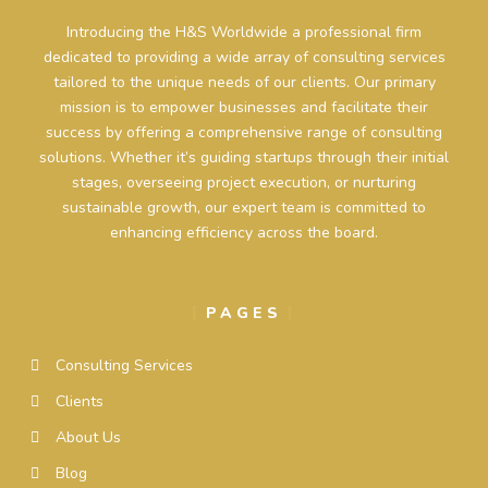
Introducing the H&S Worldwide a professional firm
dedicated to providing a wide array of consulting services
tailored to the unique needs of our clients. Our primary
mission is to empower businesses and facilitate their
success by offering a comprehensive range of consulting
solutions. Whether it’s guiding startups through their initial
stages, overseeing project execution, or nurturing
sustainable growth, our expert team is committed to
enhancing efficiency across the board.
PAGES
Consulting Services
Clients
About Us
Blog