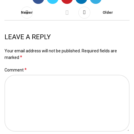
Newer
Older
LEAVE A REPLY
Your email address will not be published.
Required fields are
*
marked
*
Comment