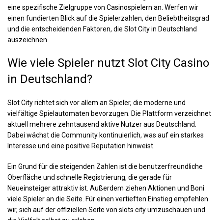
eine spezifische Zielgruppe von Casinospielern an. Werfen wir
einen fundierten Blick auf die Spielerzahlen, den Beliebtheitsgrad
und die entscheidenden Faktoren, die Slot City in Deutschland
auszeichnen.
Wie viele Spieler nutzt Slot City Casino
in Deutschland?
Slot City richtet sich vor allem an Spieler, die moderne und
vielfältige Spielautomaten bevorzugen. Die Plattform verzeichnet
aktuell mehrere zehntausend aktive Nutzer aus Deutschland.
Dabei wächst die Community kontinuierlich, was auf ein starkes
Interesse und eine positive Reputation hinweist.
Ein Grund für die steigenden Zahlen ist die benutzerfreundliche
Oberfläche und schnelle Registrierung, die gerade für
Neueinsteiger attraktiv ist. Außerdem ziehen Aktionen und Boni
viele Spieler an die Seite. Für einen vertieften Einstieg empfehlen
wir, sich auf der offiziellen Seite von
slots city
umzuschauen und