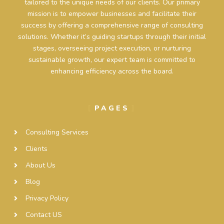
tailored to the unique needs of our clients. Our primary
mission is to empower businesses and facilitate their
success by offering a comprehensive range of consulting
solutions. Whether it’s guiding startups through their initial
stages, overseeing project execution, or nurturing
sustainable growth, our expert team is committed to
enhancing efficiency across the board.
PAGES
Consulting Services
Clients
About Us
Blog
Privacy Policy
Contact US