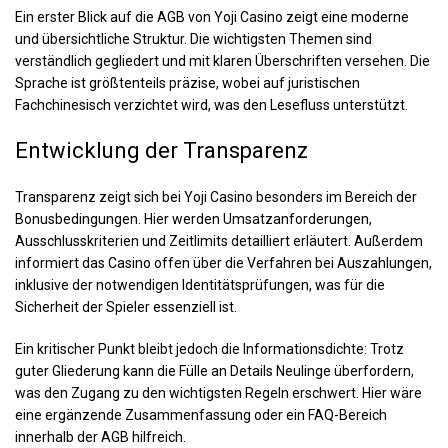
Ein erster Blick auf die AGB von Yoji Casino zeigt eine moderne
und übersichtliche Struktur. Die wichtigsten Themen sind
verständlich gegliedert und mit klaren Überschriften versehen. Die
Sprache ist größtenteils präzise, wobei auf juristischen
Fachchinesisch verzichtet wird, was den Lesefluss unterstützt.
Entwicklung der Transparenz
Transparenz zeigt sich bei Yoji Casino besonders im Bereich der
Bonusbedingungen. Hier werden Umsatzanforderungen,
Ausschlusskriterien und Zeitlimits detailliert erläutert. Außerdem
informiert das Casino offen über die Verfahren bei Auszahlungen,
inklusive der notwendigen Identitätsprüfungen, was für die
Sicherheit der Spieler essenziell ist.
Ein kritischer Punkt bleibt jedoch die Informationsdichte: Trotz
guter Gliederung kann die Fülle an Details Neulinge überfordern,
was den Zugang zu den wichtigsten Regeln erschwert. Hier wäre
eine ergänzende Zusammenfassung oder ein FAQ-Bereich
innerhalb der AGB hilfreich.