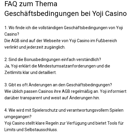
FAQ zum Thema
Geschäftsbedingungen bei Yoji Casino
1. Wo finde ich die vollständigen Geschäftsbedingungen von Yoji
Casino?
Die AGB sind auf der Webseite von Yoji Casino im Fußbereich
verlinkt und jederzeit zugänglich.
2. Sind die Bonusbedingungen einfach verständlich?
Ja, Yoji erklärt die Mindestumsatzanforderungen und die
Zeitlimits klar und detailliert.
3. Gibt es oft Änderungen an den Geschäftsbedingungen?
Wie üblich passen Casinos ihre AGB regelmäßig an. Yoji informiert
darüber transparent und weist auf Änderungen hin.
4. Wie wird mit Spielerschutz und verantwortungsvollem Spielen
umgegangen?
Yoji Casino stellt klare Regeln zur Verfügung und bietet Tools für
Limits und Selbstausschluss.