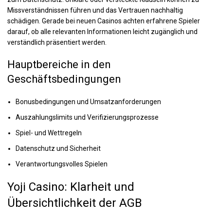
Missverständnissen führen und das Vertrauen nachhaltig
schädigen. Gerade bei neuen Casinos achten erfahrene Spieler
darauf, ob alle relevanten Informationen leicht zugänglich und
verständlich präsentiert werden.
Hauptbereiche in den
Geschäftsbedingungen
Bonusbedingungen und Umsatzanforderungen
Auszahlungslimits und Verifizierungsprozesse
Spiel- und Wettregeln
Datenschutz und Sicherheit
Verantwortungsvolles Spielen
Yoji Casino: Klarheit und
Übersichtlichkeit der AGB