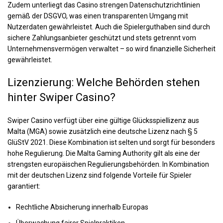
Zudem unterliegt das Casino strengen Datenschutzrichtlinien
gemäß der DSGVO, was einen transparenten Umgang mit
Nutzerdaten gewährleistet. Auch die Spielerguthaben sind durch
sichere Zahlungsanbieter geschützt und stets getrennt vom
Unternehmensvermögen verwaltet – so wird finanzielle Sicherheit
gewährleistet.
Lizenzierung: Welche Behörden stehen
hinter Swiper Casino?
Swiper Casino verfügt über eine gültige Glücksspiellizenz aus
Malta (MGA) sowie zusätzlich eine deutsche Lizenz nach § 5
GlüStV 2021. Diese Kombination ist selten und sorgt für besonders
hohe Regulierung. Die Malta Gaming Authority gilt als eine der
strengsten europäischen Regulierungsbehörden. In Kombination
mit der deutschen Lizenz sind folgende Vorteile für Spieler
garantiert:
Rechtliche Absicherung innerhalb Europas