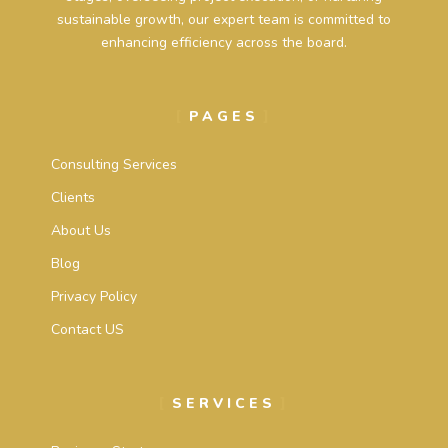
sustainable growth, our expert team is committed to
enhancing efficiency across the board.
PAGES
Consulting Services
Clients
About Us
Blog
Privacy Policy
Contact US
SERVICES