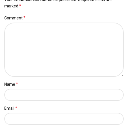
*
marked
*
Comment
*
Name
*
Email