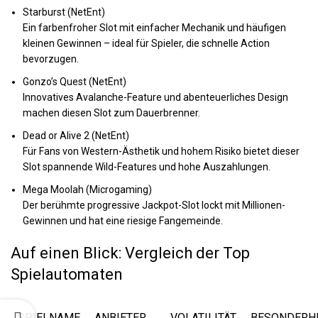
Starburst (NetEnt)
Ein farbenfroher Slot mit einfacher Mechanik und häufigen
kleinen Gewinnen – ideal für Spieler, die schnelle Action
bevorzugen.
Gonzo’s Quest (NetEnt)
Innovatives Avalanche-Feature und abenteuerliches Design
machen diesen Slot zum Dauerbrenner.
Dead or Alive 2 (NetEnt)
Für Fans von Western-Ästhetik und hohem Risiko bietet dieser
Slot spannende Wild-Features und hohe Auszahlungen.
Mega Moolah (Microgaming)
Der berühmte progressive Jackpot-Slot lockt mit Millionen-
Gewinnen und hat eine riesige Fangemeinde.
Auf einen Blick: Vergleich der Top
Spielautomaten
SPIELNAME
ANBIETER
VOLATILITÄT
BESONDERH