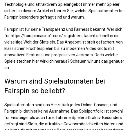
Technologie und attraktivem Spielangebot immer mehr Spieler
sichert. In diesem Artikel erfahren Sie, welche Spielautomaten bei
Fairspin besonders gefragt sind und warum.
Fairspin ist für seine Transparenz und Fairness bekannt. Wer sich
für
https://fairspincasino1.com/
registriert, taucht schnell in die
vielseitige Welt der Slots ein. Das Angebot ist breit gefächert: von
klassischen Früchtespielen bis zu modernen Video-Slots mit
innovativen Features und progressiven Jackpots. Doch welche
Spiele stechen hier wirklich heraus? Schauen wir uns das genauer
an.
Warum sind Spielautomaten bei
Fairspin so beliebt?
Spielautomaten sind das Herzstück jedes Online-Casinos, und
Fairspin bildet hier keine Ausnahme. Das Spielportfolio ist sowohl
für Einsteiger als auch für erfahrene Spieler attraktiv. Besonders
gefragt sind Slots, die attraktive Gewinnmöglichkeiten bieten und