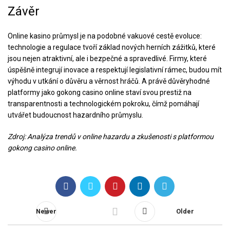
Závěr
Online kasino průmysl je na podobné vakuové cestě evoluce:
technologie a regulace tvoří základ nových herních zážitků, které
jsou nejen atraktivní, ale i bezpečné a spravedlivé. Firmy, které
úspěšně integrují inovace a respektují legislativní rámec, budou mít
výhodu v utkání o důvěru a věrnost hráčů. A právě důvěryhodné
platformy jako gokong casino online staví svou prestiž na
transparentnosti a technologickém pokroku, čímž pomáhají
utvářet budoucnost hazardního průmyslu.
Zdroj: Analýza trendů v online hazardu a zkušenosti s platformou
gokong casino online.
Newer
Older