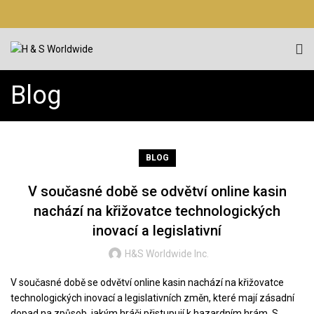
Blog
BLOG
V současné době se odvětví online kasin
nachází na křižovatce technologických
inovací a legislativní
H&S Worldwide Inc.
V současné době se odvětví online kasin nachází na křižovatce
technologických inovací a legislativních změn, které mají zásadní
dopad na způsob, jakým hráči přistupují k hazardním hrám. S