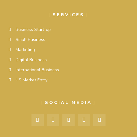
SERVICES
Business Start-up
Small Business
Marketing
Digital Business
International Business
US Market Entry
SOCIAL MEDIA