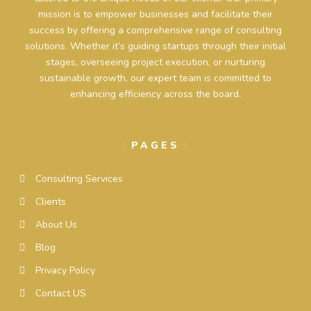
mission is to empower businesses and facilitate their
success by offering a comprehensive range of consulting
solutions. Whether it’s guiding startups through their initial
stages, overseeing project execution, or nurturing
sustainable growth, our expert team is committed to
enhancing efficiency across the board.
PAGES
Consulting Services
Clients
About Us
Blog
Privacy Policy
Contact US