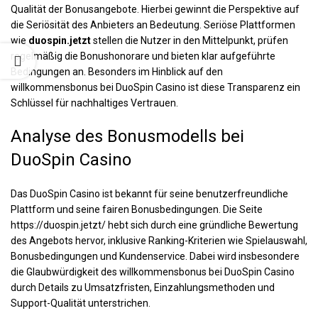
Qualität der Bonusangebote. Hierbei gewinnt die Perspektive auf
die Seriösität des Anbieters an Bedeutung. Seriöse Plattformen
wie
duospin.jetzt
stellen die Nutzer in den Mittelpunkt, prüfen
regelmäßig die Bonushonorare und bieten klar aufgeführte
Bedingungen an. Besonders im Hinblick auf den
willkommensbonus bei DuoSpin Casino ist diese Transparenz ein
Schlüssel für nachhaltiges Vertrauen.
Analyse des Bonusmodells bei
DuoSpin Casino
Das DuoSpin Casino ist bekannt für seine benutzerfreundliche
Plattform und seine fairen Bonusbedingungen. Die Seite
https://duospin.jetzt/ hebt sich durch eine gründliche Bewertung
des Angebots hervor, inklusive Ranking-Kriterien wie Spielauswahl,
Bonusbedingungen und Kundenservice. Dabei wird insbesondere
die Glaubwürdigkeit des willkommensbonus bei DuoSpin Casino
durch Details zu Umsatzfristen, Einzahlungsmethoden und
Support-Qualität unterstrichen.