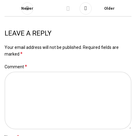
Newer
Older
LEAVE A REPLY
Your email address will not be published.
Required fields are
*
marked
*
Comment