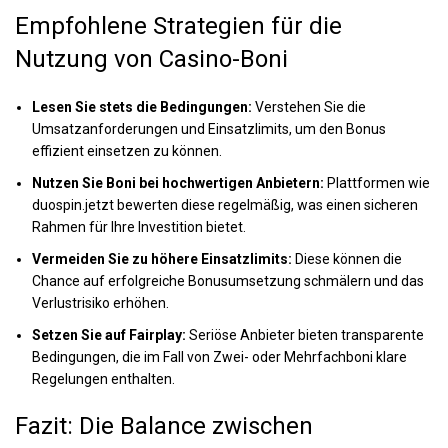
Empfohlene Strategien für die
Nutzung von Casino-Boni
Lesen Sie stets die Bedingungen:
Verstehen Sie die
Umsatzanforderungen und Einsatzlimits, um den Bonus
effizient einsetzen zu können.
Nutzen Sie Boni bei hochwertigen Anbietern:
Plattformen wie
duospin.jetzt bewerten diese regelmäßig, was einen sicheren
Rahmen für Ihre Investition bietet.
Vermeiden Sie zu höhere Einsatzlimits:
Diese können die
Chance auf erfolgreiche Bonusumsetzung schmälern und das
Verlustrisiko erhöhen.
Setzen Sie auf Fairplay:
Seriöse Anbieter bieten transparente
Bedingungen, die im Fall von Zwei- oder Mehrfachboni klare
Regelungen enthalten.
Fazit: Die Balance zwischen