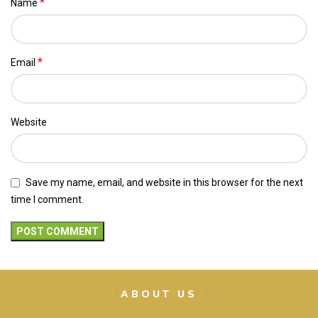
*
Name
*
Email
Website
Save my name, email, and website in this browser for the next
time I comment.
ABOUT US