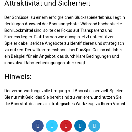
Attraktivität und Sicherheit
Der Schlüssel zu einem erfolgreichen Glücksspielerlebniss liegt in
der klugen Auswahl der Bonusangebote. Während hochdotierte
Boni Lockmittel sind, sollte der Fokus auf Transparenz und
Fairness liegen. Plattformen wie duospin.jetzt unterstützen
Spieler dabei, seriöse Angebote zu identifizieren und strategisch
zu nutzen. Der willkommensbonus bei DuoSpin Casino ist dabei
ein Beispiel für ein Angebot, das durch klare Bedingungen und
innovative Rahmenbedingungen überzeugt.
Hinweis:
Der verantwortungsvolle Umgang mit Boni ist essenziell. Spielen
Sie nur mit Geld, das Sie bereit sind zu verlieren, und nutzen Sie
die Boni stattdessen als strategisches Werkzeug zu Ihrem Vorteil.