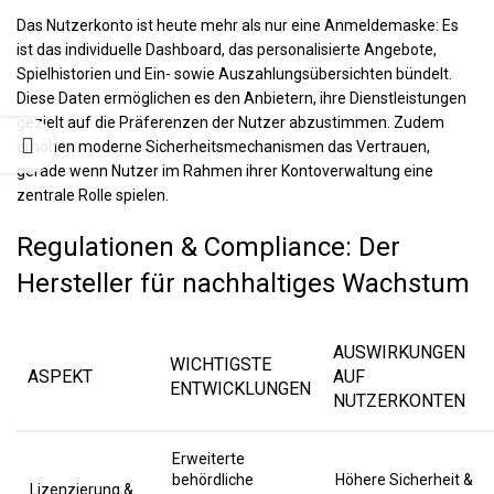
Das Nutzerkonto ist heute mehr als nur eine Anmeldemaske: Es
ist das individuelle Dashboard, das personalisierte Angebote,
Spielhistorien und Ein- sowie Auszahlungsübersichten bündelt.
Diese Daten ermöglichen es den Anbietern, ihre Dienstleistungen
gezielt auf die Präferenzen der Nutzer abzustimmen. Zudem
erhöhen moderne Sicherheitsmechanismen das Vertrauen,
gerade wenn Nutzer im Rahmen ihrer Kontoverwaltung eine
zentrale Rolle spielen.
Regulationen & Compliance: Der
Hersteller für nachhaltiges Wachstum
AUSWIRKUNGEN
WICHTIGSTE
ASPEKT
AUF
ENTWICKLUNGEN
NUTZERKONTEN
Erweiterte
behördliche
Höhere Sicherheit &
Lizenzierung &