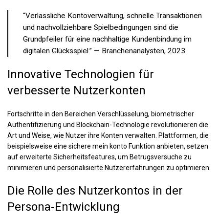
“Verlässliche Kontoverwaltung, schnelle Transaktionen
und nachvollziehbare Spielbedingungen sind die
Grundpfeiler für eine nachhaltige Kundenbindung im
digitalen Glücksspiel.” — Branchenanalysten, 2023
Innovative Technologien für
verbesserte Nutzerkonten
Fortschritte in den Bereichen Verschlüsselung, biometrischer
Authentifizierung und Blockchain-Technologie revolutionieren die
Art und Weise, wie Nutzer ihre Konten verwalten. Plattformen, die
beispielsweise eine sichere
mein konto
Funktion anbieten, setzen
auf erweiterte Sicherheitsfeatures, um Betrugsversuche zu
minimieren und personalisierte Nutzererfahrungen zu optimieren.
Die Rolle des Nutzerkontos in der
Persona-Entwicklung