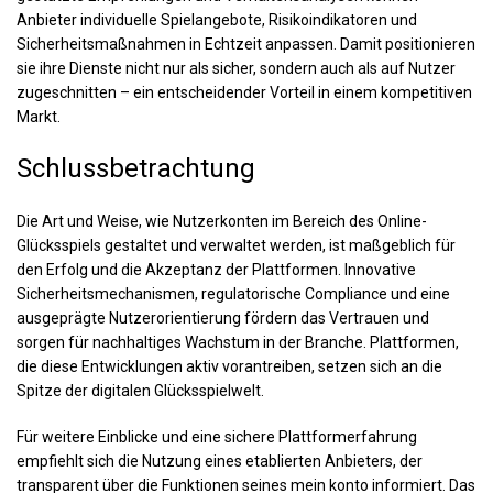
Anbieter individuelle Spielangebote, Risikoindikatoren und
Sicherheitsmaßnahmen in Echtzeit anpassen. Damit positionieren
sie ihre Dienste nicht nur als sicher, sondern auch als auf Nutzer
zugeschnitten – ein entscheidender Vorteil in einem kompetitiven
Markt.
Schlussbetrachtung
Die Art und Weise, wie Nutzerkonten im Bereich des Online-
Glücksspiels gestaltet und verwaltet werden, ist maßgeblich für
den Erfolg und die Akzeptanz der Plattformen. Innovative
Sicherheitsmechanismen, regulatorische Compliance und eine
ausgeprägte Nutzerorientierung fördern das Vertrauen und
sorgen für nachhaltiges Wachstum in der Branche. Plattformen,
die diese Entwicklungen aktiv vorantreiben, setzen sich an die
Spitze der digitalen Glücksspielwelt.
Für weitere Einblicke und eine sichere Plattformerfahrung
empfiehlt sich die Nutzung eines etablierten Anbieters, der
transparent über die Funktionen seines mein konto informiert. Das