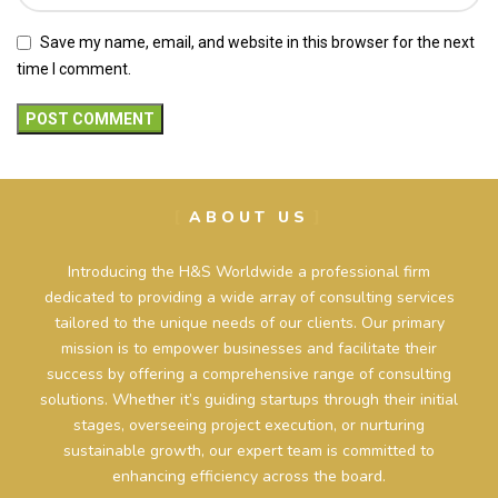
Save my name, email, and website in this browser for the next
time I comment.
ABOUT US
Introducing the H&S Worldwide a professional firm
dedicated to providing a wide array of consulting services
tailored to the unique needs of our clients. Our primary
mission is to empower businesses and facilitate their
success by offering a comprehensive range of consulting
solutions. Whether it’s guiding startups through their initial
stages, overseeing project execution, or nurturing
sustainable growth, our expert team is committed to
enhancing efficiency across the board.