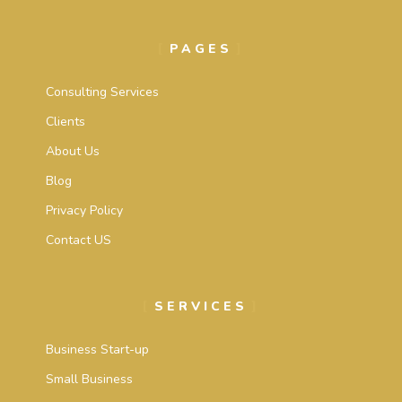
PAGES
Consulting Services
Clients
About Us
Blog
Privacy Policy
Contact US
SERVICES
Business Start-up
Small Business