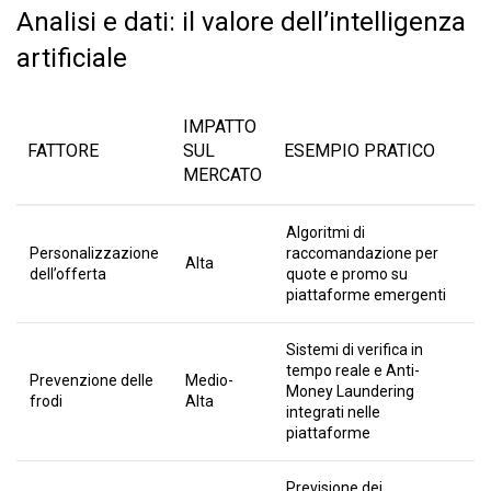
Analisi e dati: il valore dell’intelligenza
artificiale
IMPATTO
FATTORE
SUL
ESEMPIO PRATICO
MERCATO
Algoritmi di
Personalizzazione
raccomandazione per
Alta
dell’offerta
quote e promo su
piattaforme emergenti
Sistemi di verifica in
tempo reale e Anti-
Prevenzione delle
Medio-
Money Laundering
frodi
Alta
integrati nelle
piattaforme
Previsione dei