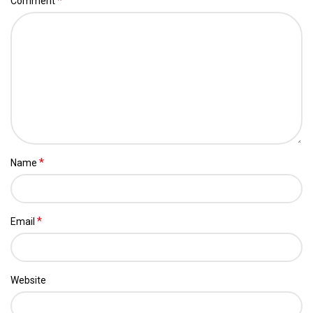
*
Comment
*
Name
*
Email
Website