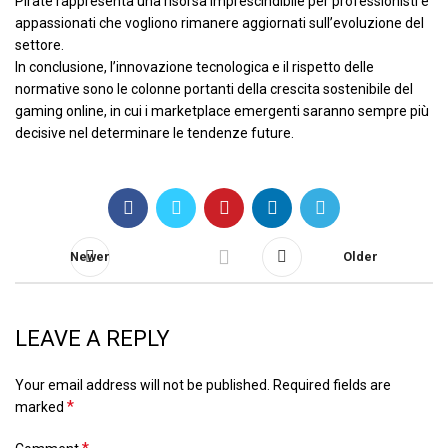
Pirate rappresenta una risorsa imprescindibile per professionisti e
appassionati che vogliono rimanere aggiornati sull’evoluzione del
settore.
In conclusione, l’innovazione tecnologica e il rispetto delle
normative sono le colonne portanti della crescita sostenibile del
gaming online, in cui i marketplace emergenti saranno sempre più
decisive nel determinare le tendenze future.
Newer
Older
LEAVE A REPLY
Your email address will not be published.
Required fields are
*
marked