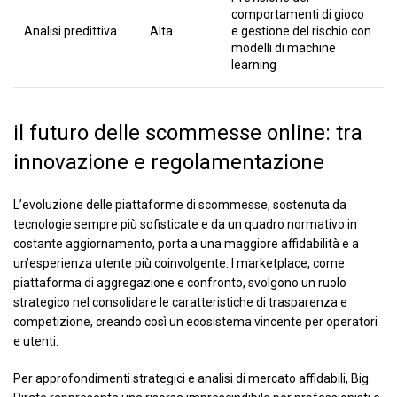
comportamenti di gioco
Analisi predittiva
Alta
e gestione del rischio con
modelli di machine
learning
il futuro delle scommesse online: tra
innovazione e regolamentazione
L’evoluzione delle piattaforme di scommesse, sostenuta da
tecnologie sempre più sofisticate e da un quadro normativo in
costante aggiornamento, porta a una maggiore affidabilità e a
un’esperienza utente più coinvolgente. I marketplace, come
piattaforma di aggregazione e confronto, svolgono un ruolo
strategico nel consolidare le caratteristiche di trasparenza e
competizione, creando così un ecosistema vincente per operatori
e utenti.
Per approfondimenti strategici e analisi di mercato affidabili, Big