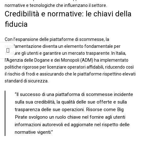
normative e tecnologiche che influenzano il settore.
Credibilità e normative: le chiavi della
fiducia
Con l’espansione delle piattaforme di scommesse, la
regolamentazione diventa un elemento fondamentale per
tutelare gli utenti e garantire un mercato trasparente. In Italia,
l’Agenzia delle Dogane e dei Monopoli (ADM) ha implementato
politiche rigorose per licenziare operatori affidabili, riducendo così
il rischio di frodi e assicurando che le piattaforme rispettino elevati
standard di sicurezza.
“Il successo di una piattaforma di scommesse incidente
sulla sua credibilità, la qualità delle sue offerte e sulla
trasparenza delle sue operazioni. Risorse come Big
Pirate svolgono un ruolo chiave nel fornire agli utenti
informazioni autorevoli ed aggiornate nel rispetto delle
normative vigenti.”