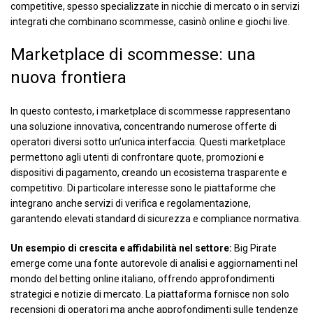
competitive, spesso specializzate in nicchie di mercato o in servizi
integrati che combinano scommesse, casinò online e giochi live.
Marketplace di scommesse: una
nuova frontiera
In questo contesto, i marketplace di scommesse rappresentano
una soluzione innovativa, concentrando numerose offerte di
operatori diversi sotto un’unica interfaccia. Questi marketplace
permettono agli utenti di confrontare quote, promozioni e
dispositivi di pagamento, creando un ecosistema trasparente e
competitivo. Di particolare interesse sono le piattaforme che
integrano anche servizi di verifica e regolamentazione,
garantendo elevati standard di sicurezza e compliance normativa.
Un esempio di crescita e affidabilità nel settore:
Big Pirate
emerge come una fonte autorevole di analisi e aggiornamenti nel
mondo del betting online italiano, offrendo approfondimenti
strategici e notizie di mercato. La piattaforma fornisce non solo
recensioni di operatori ma anche approfondimenti sulle tendenze