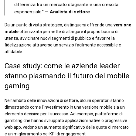
differenza tra un mercato stagnante e una crescita
esponenziale.” —
Analista di settore
Da un punto di vista strategico, distinguersi offrendo una
versione
mobile
ottimizzata permette di allargare il proprio bacino di
utenza, avvicinare nuovi segmenti di pubblico e favorire la
fidelizzazione attraverso un servizio facilmente accessibile e
affidabile.
Case study: come le aziende leader
stanno plasmando il futuro del mobile
gaming
Nell’ambito delle innovazioni di settore, alcuni operatori stanno
dimostrando come l’investimento in una versione mobile sia un
elemento decisivo per il successo. Ad esempio, piattaforme di
gambling che hanno sviluppato applicazioni native o progressive
web app, vedono un aumento significativo delle quote di mercato
e un miglioramento nei KPI di engagement.