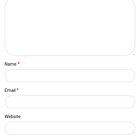
*
Name
*
Email
Website