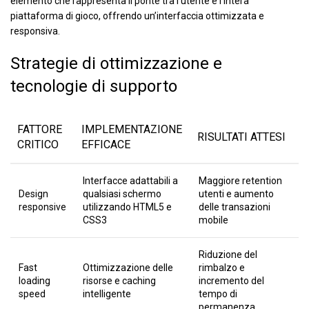
elemento che rappresenta il ponte tra l’utente e l’intera
piattaforma di gioco, offrendo un’interfaccia ottimizzata e
responsiva.
Strategie di ottimizzazione e
tecnologie di supporto
FATTORE
IMPLEMENTAZIONE
RISULTATI ATTESI
CRITICO
EFFICACE
Interfacce adattabili a
Maggiore retention
Design
qualsiasi schermo
utenti e aumento
responsive
utilizzando HTML5 e
delle transazioni
CSS3
mobile
Riduzione del
Fast
Ottimizzazione delle
rimbalzo e
loading
risorse e caching
incremento del
speed
intelligente
tempo di
permanenza