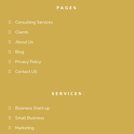
PAGES
Consulting Services
Clients
About Us
Blog
Privacy Policy
Contact US
SERVICES
Business Start-up
Small Business
Marketing