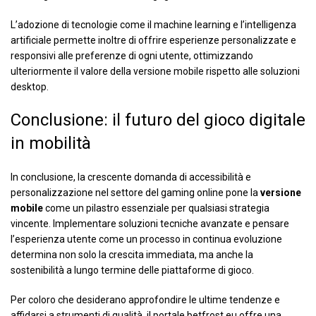
L’adozione di tecnologie come il machine learning e l’intelligenza
artificiale permette inoltre di offrire esperienze personalizzate e
responsivi alle preferenze di ogni utente, ottimizzando
ulteriormente il valore della versione mobile rispetto alle soluzioni
desktop.
Conclusione: il futuro del gioco digitale
in mobilità
In conclusione, la crescente domanda di accessibilità e
personalizzazione nel settore del gaming online pone la
versione
mobile
come un pilastro essenziale per qualsiasi strategia
vincente. Implementare soluzioni tecniche avanzate e pensare
l’esperienza utente come un processo in continua evoluzione
determina non solo la crescita immediata, ma anche la
sostenibilità a lungo termine delle piattaforme di gioco.
Per coloro che desiderano approfondire le ultime tendenze e
affidarsi a strumenti di qualità, il portale betfrost.eu offre una