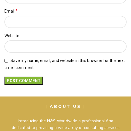
*
Email
Website
Save my name, email, and website in this browser for the next
time I comment.
ABOUT US
Introducing the H&S Worldwide a professional firm
dedicated to providing a wide array of consulting services