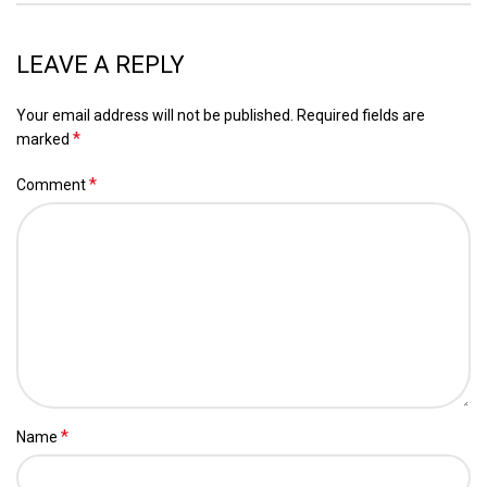
LEAVE A REPLY
Your email address will not be published.
Required fields are
*
marked
*
Comment
*
Name