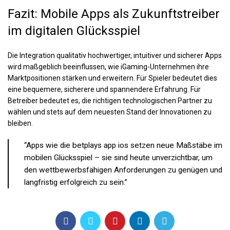
Fazit: Mobile Apps als Zukunftstreiber
im digitalen Glücksspiel
Die Integration qualitativ hochwertiger, intuitiver und sicherer Apps
wird maßgeblich beeinflussen, wie iGaming-Unternehmen ihre
Marktpositionen stärken und erweitern. Für Spieler bedeutet dies
eine bequemere, sicherere und spannendere Erfahrung. Für
Betreiber bedeutet es, die richtigen technologischen Partner zu
wählen und stets auf dem neuesten Stand der Innovationen zu
bleiben.
“Apps wie die betplays app ios setzen neue Maßstäbe im
mobilen Glücksspiel – sie sind heute unverzichtbar, um
den wettbewerbsfähigen Anforderungen zu genügen und
langfristig erfolgreich zu sein.”