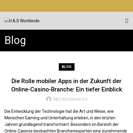
Blog
BLOG
Die Rolle mobiler Apps in der Zukunft der
Online-Casino-Branche: Ein tiefer Einblick
H&S Worldwide Inc.
Die Entwicklung der Technologie hat die Art und Weise, wie
Menschen Gaming und Unterhaltung erleben, in den letzten
Jahren grundlegend transformiert. Besonders im Bereich der
Online-Casinos beobachten Branchenexperten eine zunehmende