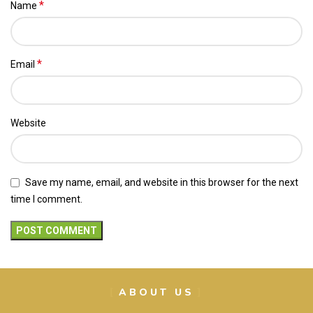
*
Name
*
Email
Website
Save my name, email, and website in this browser for the next
time I comment.
ABOUT US