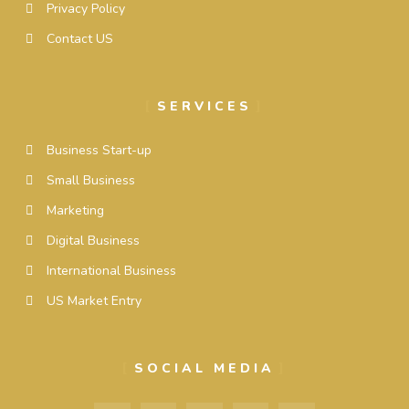
Privacy Policy
Contact US
SERVICES
Business Start-up
Small Business
Marketing
Digital Business
International Business
US Market Entry
SOCIAL MEDIA