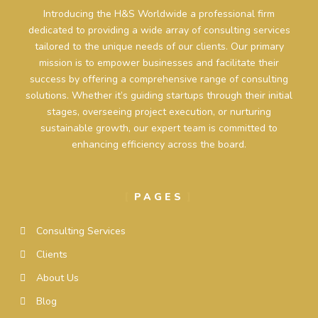
Introducing the H&S Worldwide a professional firm
dedicated to providing a wide array of consulting services
tailored to the unique needs of our clients. Our primary
mission is to empower businesses and facilitate their
success by offering a comprehensive range of consulting
solutions. Whether it’s guiding startups through their initial
stages, overseeing project execution, or nurturing
sustainable growth, our expert team is committed to
enhancing efficiency across the board.
PAGES
Consulting Services
Clients
About Us
Blog