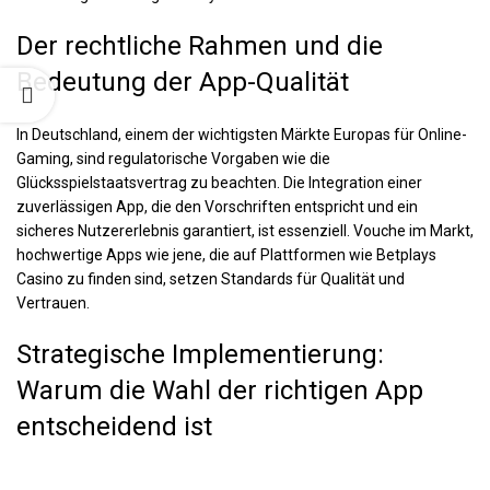
Der rechtliche Rahmen und die
Bedeutung der App-Qualität
In Deutschland, einem der wichtigsten Märkte Europas für Online-
Gaming, sind regulatorische Vorgaben wie die
Glücksspielstaatsvertrag zu beachten. Die Integration einer
zuverlässigen App, die den Vorschriften entspricht und ein
sicheres Nutzererlebnis garantiert, ist essenziell. Vouche im Markt,
hochwertige Apps wie jene, die auf Plattformen wie
Betplays
Casino
zu finden sind, setzen Standards für Qualität und
Vertrauen.
Strategische Implementierung:
Warum die Wahl der richtigen App
entscheidend ist