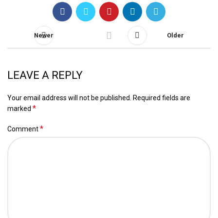
Newer
Older
LEAVE A REPLY
Your email address will not be published.
Required fields are
*
marked
*
Comment