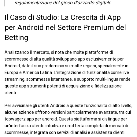
regolamentazione del gioco d’azzardo digitale
Il Caso di Studio: La Crescita di App
per Android nel Settore Premium del
Betting
Analizzando il mercato, si nota che molte piattaforme di
scommesse di alta qualità sviluppano app esclusivamente per
Android, dato il suo predominio su molte regioni, specialmente in
Europa e America Latina. L’integrazione di funzionalità come live
streaming, scommesse istantanee, e supporto multi-lingua rende
queste app strumenti potenti di acquisizione e fidelizzazione
clienti.
Per avvicinare gli utenti Android a queste funzionalità di alto livello,
alcune aziende offrono versioni particolarmente avanzate, tra cui
topwagerz app per android. Questa piattaforma si distingue per
un’interfaccia utente intuitiva e un’offerta completa di mercati di
scommesse, integrata con servizi di analisi e assistenza clienti