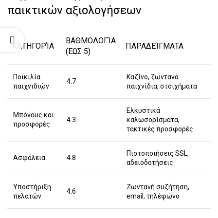
παικτικών αξιολογήσεων
ΒΑΘΜΟΛΟΓΊΑ
ΚΑΤΗΓΟΡΊΑ
ΠΑΡΑΔΕΊΓΜΑΤΑ
(ΈΩΣ 5)
Ποικιλία
Καζίνο, ζωντανά
4.7
παιχνιδιών
παιχνίδια, στοιχήματα
Ελκυστικά
Μπόνους και
4.3
καλωσορίσματα,
προσφορές
τακτικές προσφορές
Πιστοποιήσεις SSL,
Ασφάλεια
4.8
αδειοδοτήσεις
Υποστήριξη
Ζωντανή συζήτηση,
4.6
πελατών
email, τηλέφωνο