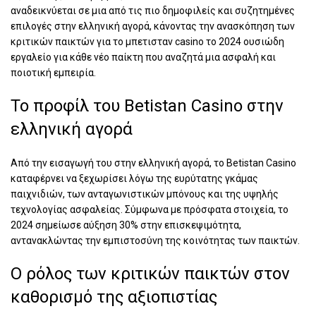
αναδεικνύεται σε μια από τις πιο δημοφιλείς και συζητημένες
επιλογές στην ελληνική αγορά, κάνοντας την ανασκόπηση των
κριτικών παικτών για το μπετισταν casino το 2024
ουσιώδη
εργαλείο για κάθε νέο παίκτη που αναζητά μια ασφαλή και
ποιοτική εμπειρία.
Το προφίλ του Betistan Casino στην
ελληνική αγορά
Από την εισαγωγή του στην ελληνική αγορά, το Betistan Casino
καταφέρνει να ξεχωρίσει λόγω της ευρύτατης γκάμας
παιχνιδιών, των ανταγωνιστικών μπόνους και της υψηλής
τεχνολογίας ασφαλείας. Σύμφωνα με πρόσφατα στοιχεία, το
2024 σημείωσε αύξηση 30% στην επισκεψιμότητα,
αντανακλώντας την εμπιστοσύνη της κοινότητας των παικτών.
Ο ρόλος των κριτικών παικτών στον
καθορισμό της αξιοπιστίας