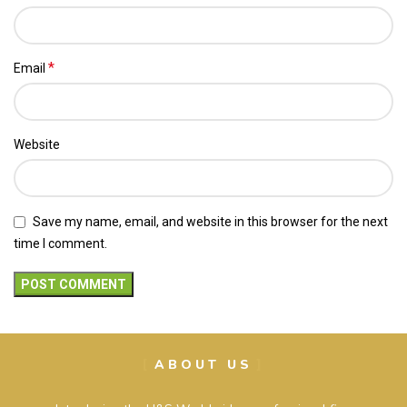
*
Email
Website
Save my name, email, and website in this browser for the next
time I comment.
ABOUT US