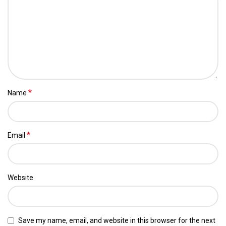
*
Name
*
Email
Website
Save my name, email, and website in this browser for the next