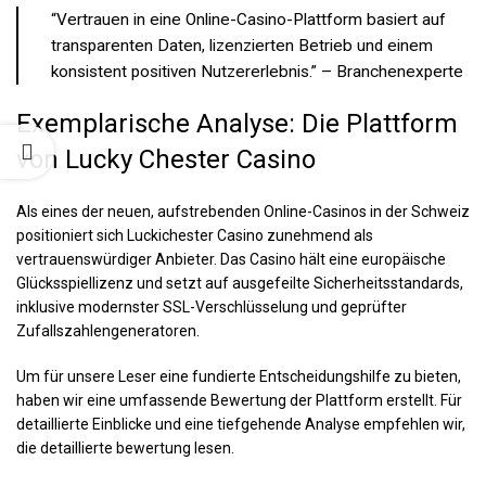
“Vertrauen in eine Online-Casino-Plattform basiert auf
transparenten Daten, lizenzierten Betrieb und einem
konsistent positiven Nutzererlebnis.” – Branchenexperte
Exemplarische Analyse: Die Plattform
von Lucky Chester Casino
Als eines der neuen, aufstrebenden Online-Casinos in der Schweiz
positioniert sich
Luckichester Casino
zunehmend als
vertrauenswürdiger Anbieter. Das Casino hält eine europäische
Glücksspiellizenz und setzt auf ausgefeilte Sicherheitsstandards,
inklusive modernster SSL-Verschlüsselung und geprüfter
Zufallszahlengeneratoren.
Um für unsere Leser eine fundierte Entscheidungshilfe zu bieten,
haben wir eine umfassende Bewertung der Plattform erstellt. Für
detaillierte Einblicke und eine tiefgehende Analyse empfehlen wir,
die detaillierte bewertung lesen.