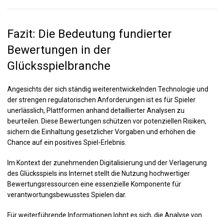
Fazit: Die Bedeutung fundierter
Bewertungen in der
Glücksspielbranche
Angesichts der sich ständig weiterentwickelnden Technologie und
der strengen regulatorischen Anforderungen ist es für Spieler
unerlässlich, Plattformen anhand detaillierter Analysen zu
beurteilen. Diese Bewertungen schützen vor potenziellen Risiken,
sichern die Einhaltung gesetzlicher Vorgaben und erhöhen die
Chance auf ein positives Spiel-Erlebnis.
Im Kontext der zunehmenden Digitalisierung und der Verlagerung
des Glücksspiels ins Internet stellt die Nutzung hochwertiger
Bewertungsressourcen eine essenzielle Komponente für
verantwortungsbewusstes Spielen dar.
Für weiterführende Informationen lohnt es sich, die Analyse von