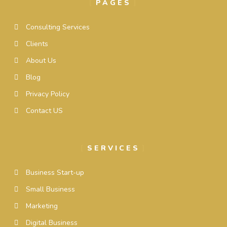
PAGES
Consulting Services
Clients
About Us
Blog
Privacy Policy
Contact US
SERVICES
Business Start-up
Small Business
Marketing
Digital Business