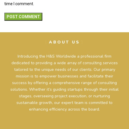
time I comment.
ABOUT US
Introducing the H&S Worldwide a professional firm
dedicated to providing a wide array of consulting services
tailored to the unique needs of our clients. Our primary
mission is to empower businesses and facilitate their
success by offering a comprehensive range of consulting
solutions. Whether it’s guiding startups through their initial
stages, overseeing project execution, or nurturing
sustainable growth, our expert team is committed to
enhancing efficiency across the board.