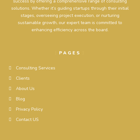
success by offering a comprehensive range of consulting
solutions. Whether it’s guiding startups through their initial
stages, overseeing project execution, or nurturing
sustainable growth, our expert team is committed to
enhancing efficiency across the board.
PAGES
Consulting Services
Clients
About Us
Blog
Privacy Policy
Contact US