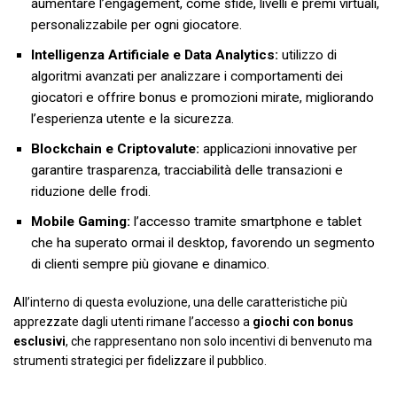
aumentare l’engagement, come sfide, livelli e premi virtuali,
personalizzabile per ogni giocatore.
Intelligenza Artificiale e Data Analytics:
utilizzo di
algoritmi avanzati per analizzare i comportamenti dei
giocatori e offrire bonus e promozioni mirate, migliorando
l’esperienza utente e la sicurezza.
Blockchain e Criptovalute:
applicazioni innovative per
garantire trasparenza, tracciabilità delle transazioni e
riduzione delle frodi.
Mobile Gaming:
l’accesso tramite smartphone e tablet
che ha superato ormai il desktop, favorendo un segmento
di clienti sempre più giovane e dinamico.
All’interno di questa evoluzione, una delle caratteristiche più
apprezzate dagli utenti rimane l’accesso a
giochi con bonus
esclusivi
, che rappresentano non solo incentivi di benvenuto ma
strumenti strategici per fidelizzare il pubblico.