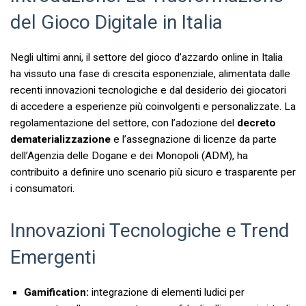
del Gioco Digitale in Italia
Negli ultimi anni, il settore del gioco d’azzardo online in Italia
ha vissuto una fase di crescita esponenziale, alimentata dalle
recenti innovazioni tecnologiche e dal desiderio dei giocatori
di accedere a esperienze più coinvolgenti e personalizzate. La
regolamentazione del settore, con l’adozione del
decreto
dematerializzazione
e l’assegnazione di licenze da parte
dell’Agenzia delle Dogane e dei Monopoli (ADM), ha
contribuito a definire uno scenario più sicuro e trasparente per
i consumatori.
Innovazioni Tecnologiche e Trend
Emergenti
Gamification:
integrazione di elementi ludici per