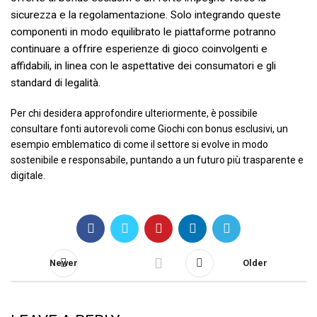
sicurezza e la regolamentazione. Solo integrando queste
componenti in modo equilibrato le piattaforme potranno
continuare a offrire esperienze di gioco coinvolgenti e
affidabili, in linea con le aspettative dei consumatori e gli
standard di legalità.
Per chi desidera approfondire ulteriormente, è possibile
consultare fonti autorevoli come Giochi con bonus esclusivi, un
esempio emblematico di come il settore si evolve in modo
sostenibile e responsabile, puntando a un futuro più trasparente e
digitale.
Newer
Older