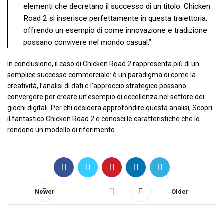
elementi che decretano il successo di un titolo. Chicken
Road 2 si inserisce perfettamente in questa traiettoria,
offrendo un esempio di come innovazione e tradizione
possano convivere nel mondo casual.”
In conclusione, il caso di Chicken Road 2 rappresenta più di un
semplice successo commerciale: è un paradigma di come la
creatività, l’analisi di dati e l’approccio strategico possano
convergere per creare un’esempio di eccellenza nel settore dei
giochi digitali. Per chi desidera approfondire questa analisi, Scopri
il fantastico Chicken Road 2 e conosci le caratteristiche che lo
rendono un modello di riferimento.
Newer
Older