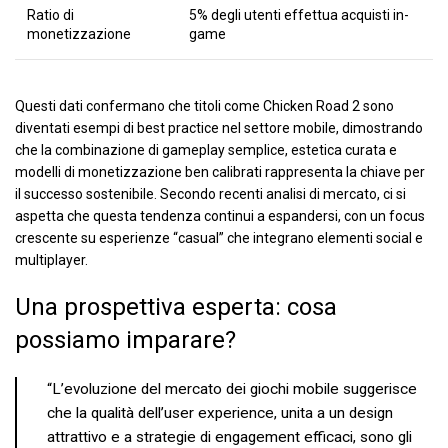
Ratio di
5% degli utenti effettua acquisti in-
monetizzazione
game
Questi dati confermano che titoli come Chicken Road 2 sono
diventati esempi di best practice nel settore mobile, dimostrando
che la combinazione di gameplay semplice, estetica curata e
modelli di monetizzazione ben calibrati rappresenta la chiave per
il successo sostenibile. Secondo recenti analisi di mercato, ci si
aspetta che questa tendenza continui a espandersi, con un focus
crescente su esperienze “casual” che integrano elementi social e
multiplayer.
Una prospettiva esperta: cosa
possiamo imparare?
“L’evoluzione del mercato dei giochi mobile suggerisce
che la qualità dell’user experience, unita a un design
attrattivo e a strategie di engagement efficaci, sono gli