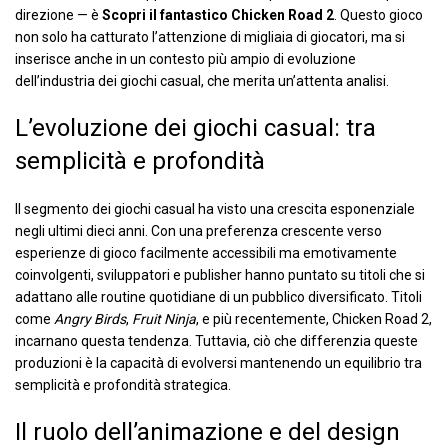
direzione — è
Scopri il fantastico Chicken Road 2
. Questo gioco
non solo ha catturato l’attenzione di migliaia di giocatori, ma si
inserisce anche in un contesto più ampio di evoluzione
dell’industria dei giochi casual, che merita un’attenta analisi.
L’evoluzione dei giochi casual: tra
semplicità e profondità
Il segmento dei giochi casual ha visto una crescita esponenziale
negli ultimi dieci anni. Con una preferenza crescente verso
esperienze di gioco facilmente accessibili ma emotivamente
coinvolgenti, sviluppatori e publisher hanno puntato su titoli che si
adattano alle routine quotidiane di un pubblico diversificato. Titoli
come
Angry Birds
,
Fruit Ninja
, e più recentemente, Chicken Road 2,
incarnano questa tendenza. Tuttavia, ciò che differenzia queste
produzioni è la capacità di evolversi mantenendo un equilibrio tra
semplicità e profondità strategica.
Il ruolo dell’animazione e del design