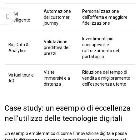
Automazione
Personalizzazione
CRM
del customer
dell’offerta e maggiore
intelligente
journey
fidelizzazione
Investimenti più
Valutazione
Big Data &
consapevoli e
predittiva dei
Analytics
rafforzamento del
prezzi
portafoglio
Visite
Riduzione del tempo di
Virtual tour e
immersivi e a
vendita e miglioramento
AR
distanza
dell’esperienza utente
Case study: un esempio di eccellenza
nell’utilizzo delle tecnologie digitali
Un esempio emblematico di come l’innovazione digitale possa