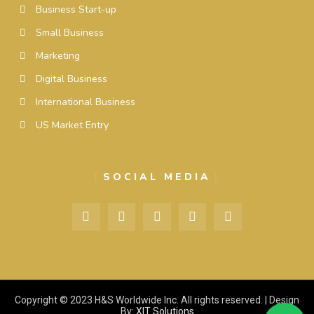
Business Start-up
Small Business
Marketing
Digital Business
International Business
US Market Entry
SOCIAL MEDIA
Copyright © 2023 H&S Worldwide Inc. All rights reserved. | Design
By:
XIT Solutions