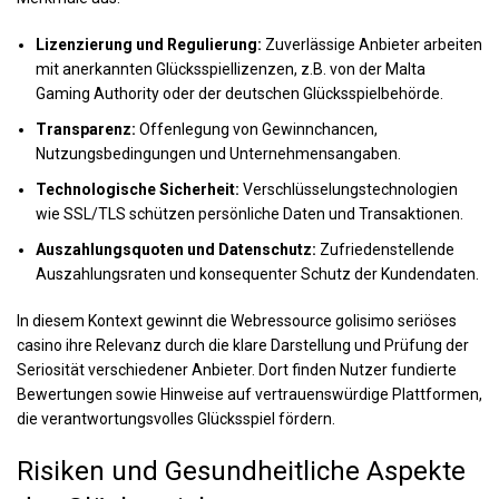
Lizenzierung und Regulierung:
Zuverlässige Anbieter arbeiten
mit anerkannten Glücksspiellizenzen, z.B. von der Malta
Gaming Authority oder der deutschen Glücksspielbehörde.
Transparenz:
Offenlegung von Gewinnchancen,
Nutzungsbedingungen und Unternehmensangaben.
Technologische Sicherheit:
Verschlüsselungstechnologien
wie SSL/TLS schützen persönliche Daten und Transaktionen.
Auszahlungsquoten und Datenschutz:
Zufriedenstellende
Auszahlungsraten und konsequenter Schutz der Kundendaten.
In diesem Kontext gewinnt die Webressource golisimo seriöses
casino ihre Relevanz durch die klare Darstellung und Prüfung der
Seriosität verschiedener Anbieter. Dort finden Nutzer fundierte
Bewertungen sowie Hinweise auf vertrauenswürdige Plattformen,
die verantwortungsvolles Glücksspiel fördern.
Risiken und Gesundheitliche Aspekte