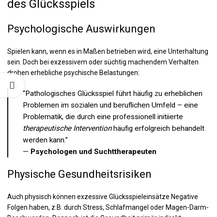
des Glücksspiels
Psychologische Auswirkungen
Spielen kann, wenn es in Maßen betrieben wird, eine Unterhaltung
sein. Doch bei exzessivem oder süchtig machendem Verhalten
drohen erhebliche psychische Belastungen:
“Pathologisches Glücksspiel führt häufig zu erheblichen
Problemen im sozialen und beruflichen Umfeld – eine
Problematik, die durch eine professionell initiierte
therapeutische Intervention
häufig erfolgreich behandelt
werden kann.”
—
Psychologen und Suchttherapeuten
Physische Gesundheitsrisiken
Auch physisch können exzessive Glücksspieleinsätze Negative
Folgen haben, z.B. durch Stress, Schlafmangel oder Magen-Darm-