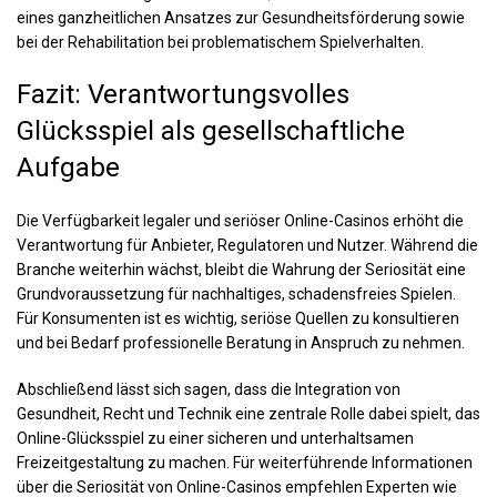
eines ganzheitlichen Ansatzes zur Gesundheitsförderung sowie
bei der Rehabilitation bei problematischem Spielverhalten.
Fazit: Verantwortungsvolles
Glücksspiel als gesellschaftliche
Aufgabe
Die Verfügbarkeit legaler und seriöser Online-Casinos erhöht die
Verantwortung für Anbieter, Regulatoren und Nutzer. Während die
Branche weiterhin wächst, bleibt die Wahrung der Seriosität eine
Grundvoraussetzung für nachhaltiges, schadensfreies Spielen.
Für Konsumenten ist es wichtig, seriöse Quellen zu konsultieren
und bei Bedarf professionelle Beratung in Anspruch zu nehmen.
Abschließend lässt sich sagen, dass die Integration von
Gesundheit, Recht und Technik eine zentrale Rolle dabei spielt, das
Online-Glücksspiel zu einer sicheren und unterhaltsamen
Freizeitgestaltung zu machen. Für weiterführende Informationen
über die Seriosität von Online-Casinos empfehlen Experten wie