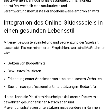
Beschwerden. Dennoch ist die Gesundheit primär indirekt
betroffen, weshalb eine strukturierte und
verantwortungsbewusste Herangehensweise empfohlen wird.
Integration des Online-Glücksspiels in
einen gesunden Lebensstil
Mit einer bewussten Einstellung und Begrenzung der Spielzeit
lassen sich Risiken minimieren. Empfehlenswert sind Maßnahmen
wie:
Setzen von Budgetlimits
Bewusstes Pausieren
Erkennung erster Anzeichen von problematischem Verhalten
Suchen nach professioneller Unterstützung im Bedarfsfall
Hierbei kann die Plattform Naturheilpraxis Lorentz-Ristow mit
bewährten gesundheitlichen Ratschlägen und
Präventionsstrategien unterstützen, insbesondere im Rahmen