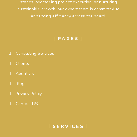
stages, overseeing project execution, or nurturing
sustainable growth, our expert team is committed to
enhancing efficiency across the board.
PAGES
Consulting Services
Clients
About Us
Blog
Privacy Policy
Contact US
SERVICES