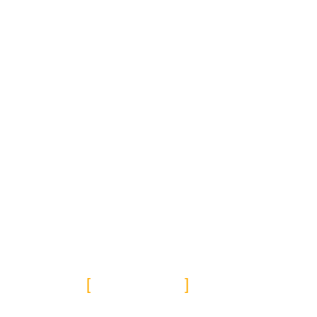
Social Media