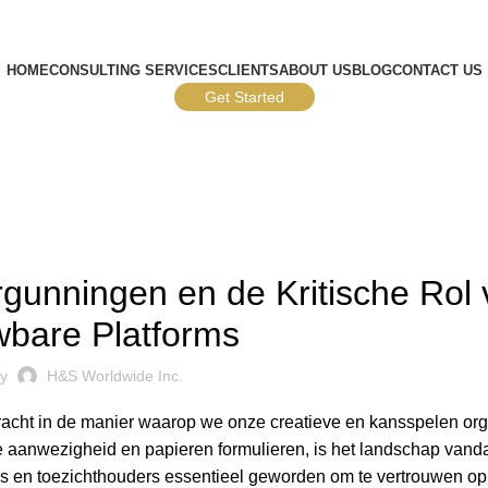
HOME
CONSULTING SERVICES
CLIENTS
ABOUT US
BLOG
CONTACT US
Get Started
BLOG
rgunningen en de Kritische Rol
wbare Platforms
by
H&S Worldwide Inc.
bracht in de manier waarop we onze creatieve en kansspelen org
e aanwezigheid en papieren formulieren, is het landschap vand
lers en toezichthouders essentieel geworden om te vertrouwen op