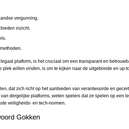
rlandse vergunning.
bieden inzicht.
ls.
almethoden.
legaal platform, is het cruciaal om een transparant en betrouwb
e plek willen vinden, is om te kijken naar de uitgebreide en up-t
len
, dat zich richt op het aanbieden van verantwoorde en gecert
an dergelijke platforms, weten spelers dat ze spelen op een l
gste veiligheids- en tech-normen.
woord Gokken