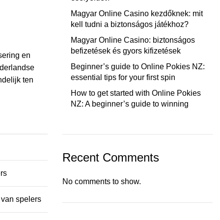
Magyar Online Casino kezdőknek: mit
kell tudni a biztonságos játékhoz?
Magyar Online Casino: biztonságos
befizetések és gyors kifizetések
sering en
Beginner’s guide to Online Pokies NZ:
Nederlandse
essential tips for your first spin
delijk ten
How to get started with Online Pokies
NZ: A beginner’s guide to winning
Recent Comments
rs
No comments to show.
 van spelers