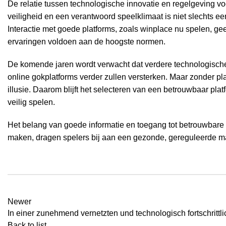
De relatie tussen technologische innovatie en regelgeving voo
veiligheid en een verantwoord speelklimaat is niet slechts e
Interactie met goede platforms, zoals winplace nu spelen, gee
ervaringen voldoen aan de hoogste normen.
De komende jaren wordt verwacht dat verdere technologische inn
online gokplatforms verder zullen versterken. Maar zonder pl
illusie. Daarom blijft het selecteren van een betrouwbaar pla
veilig spelen.
Het belang van goede informatie en toegang tot betrouwbare
maken, dragen spelers bij aan een gezonde, gereguleerde mark
Newer
In einer zunehmend vernetzten und technologisch fortschrittli
Back to list