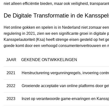
niet alleen efficiëntie bieden, maar ook veiligheid, transpar
De Digitale Transformatie in de Kansspel
Het online gokken en spelen is in Nederland niet zomaar een
regulering in 2021, zien we een significante groei in digital
Kansspelautoriteit (Ksa) heeft strenge eisen gesteld op het 
goede komt door een verhoogd consumentenvertrouwen en mind
JAAR
GEKENDE ONTWIKKELINGEN
2021
Herstructurering vergunningregels, invoering con
2022
Groeiende acceptatie van online platforms door ge
2023
Inzet op verantwoorde game-ervaringen en Kanss