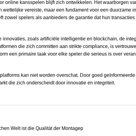
r online kansspelen blijft zich ontwikkelen. Het waarborgen van
en wettelijke vereiste, maar een fundament voor een duurzame in
ft zowel spelers als aanbieders de garantie dat hun transacties
ovaties, zoals artificiële intelligentie en blockchain, de integr
atformen die zich committen aan strikte compliance, is vertrouw
tform een primaire taak voor elke speler die serieus is over vera
 platforms kan niet worden overschat. Door goed geïnformeerde
t die zich onderscheidt door innovatie en integriteit.
chen Welt ist die Qualität der Montagep