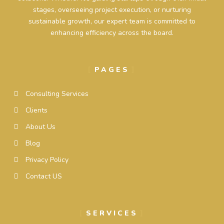
stages, overseeing project execution, or nurturing
sustainable growth, our expert team is committed to
enhancing efficiency across the board.
PAGES
Consulting Services
Clients
About Us
Blog
Privacy Policy
Contact US
SERVICES