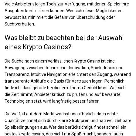
Viele Anbieter stellen Tools zur Verfügung, mit denen Spieler ihre
Ausgaben kontrollieren können. Wer sich dieser Möglichkeiten
bewusst ist, minimiert die Gefahr von Überschuldung oder
Suchtverhalten.
Was bleibt zu beachten bei der Auswahl
eines Krypto Casinos?
Die Suche nach einem verlässlichen Krypto Casino ist eine
Abwägung zwischen technischer Innovation, Spielerlebnis und
Transparenz. Intuitive Navigation erleichtert den Zugang, während
transparente Abläufe die Basis für Vertrauen legen. Persönlich
finde ich, dass gerade bei diesem Thema Geduld lohnt: Wer sich
die Zeit nimmt, Anbieter kritisch zu prüfen und auf bewährte
Technologien setzt, wird langfristig besser fahren.
Die Vielfalt auf dem Markt wächst unaufhörlich, doch echte
Qualität zeichnet sich durch klare Strukturen und nachvollziehbare
Spielbedingungen aus. Wer das berücksichtigt, findet schnell ein
bestes krypto casino
, das nicht nur Spaß macht, sondern auch