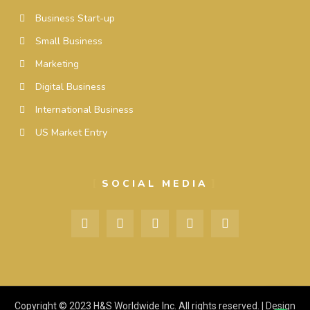
Business Start-up
Small Business
Marketing
Digital Business
International Business
US Market Entry
SOCIAL MEDIA
Copyright © 2023 H&S Worldwide Inc. All rights reserved. | Design